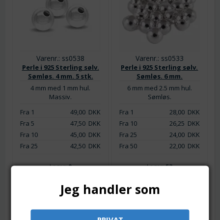
Varenr.: ss0538
Varenr.: ss0533
Perle i 925 Sterling sølv.
Perle i 925 Sterling sølv.
Sømløs. 4 mm. 5 stk.
Sømløs. 6 mm.
4 mm med 1 mm hul.
6 mm med 2.5 mm hul.
Massiv.
Sømløs.
Fra 1
49,00
DKK
Fra 1
28,00
DKK
Fra 5
47,50
DKK
Fra 10
26,25
DKK
Fra 10
45,00
DKK
Fra 25
24,00
DKK
Fra 25
42,50
DKK
Fra 50
22,00
DKK
Lager:
0
Lager:
53
Jeg handler som
PRIVAT