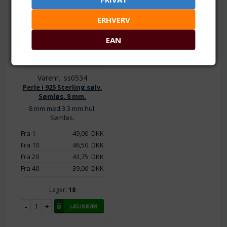
ERHVERV
EAN
Varenr.: ss0534
Perle i 925 Sterling sølv.
Sømløs. 8 mm.
8 mm med 3.3 mm hul.
Sømløs.
Fra 1
49,00
DKK
Fra 10
46,50
DKK
Fra 20
43,75
DKK
Fra 40
39,00
DKK
Lager:
18