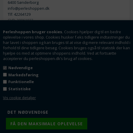
6400 Sønderborg
info@perleshoppen.dk
Tlf: 42264129
CVR: 39061023
Perleshoppen bruger cookies.
Cookies hjælper dig til en bedre
oplevelse i vores shop. Cookies husker f.eks tidligere indtastninger du
har lavet i shoppen og kan bruges til at vise dig mere relevant indhold i
forhold til dine tidligere besøg. Cookies bruges også til statistik der kan
hjælpe os med at optimere shoppens indhold. Ved at fortsætte
Nyhedsmail
accepterer du perleshoppen.dk’s brug af cookies.
Tilmeld dig vores nyhedsbrev og få rabatter og
Nødvendige
tilbud som en af de første.
Markedsføring
Funktionelle
Statistiske
Tilmeld
Vis cookie detaljer