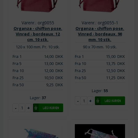
Varenr.: org0055
Varenr.: org0055-1
Organza - chiffon pose.
Organza - chiffon pose.
Vinrød - bordeaux. 12
Vinrød - bordeaux. 90
cm. 10 stk.
mm. 10 stk.
120 x 100 mm. Pr. 10 stk.
90 x 70 mm. 10 stk.
Fra 1
14,00
DKK
Fra 1
15,00
DKK
Fra 5
13,00
DKK
Fra 10
13,75
DKK
Fra 10
12,00
DKK
Fra 25
12,50
DKK
Fra 25
10,50
DKK
Fra 50
11,25
DKK
Fra 50
9,25
DKK
Lager:
55
Lager:
37