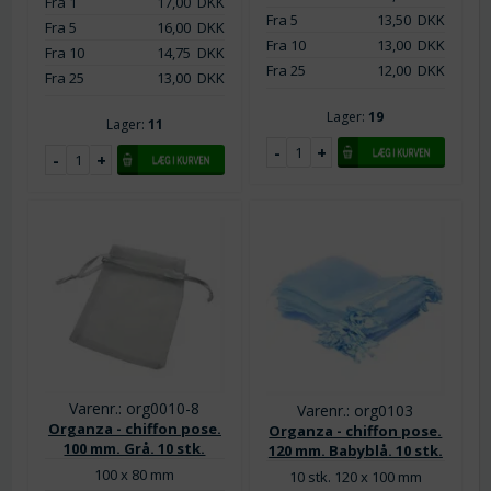
Fra 1
17,00
DKK
Fra 5
13,50
DKK
Fra 5
16,00
DKK
Fra 10
13,00
DKK
Fra 10
14,75
DKK
Fra 25
12,00
DKK
Fra 25
13,00
DKK
Lager:
19
Lager:
11
Varenr.: org0010-8
Varenr.: org0103
Organza - chiffon pose.
Organza - chiffon pose.
100 mm. Grå. 10 stk.
120 mm. Babyblå. 10 stk.
100 x 80 mm
10 stk. 120 x 100 mm