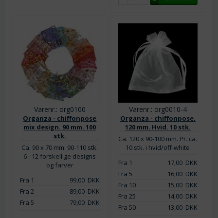
Varenr.: org0100
Varenr.: org0010-4
Organza - chiffonpose
Organza - chiffonpose.
mix design. 90 mm. 100
120 mm. Hvid. 10 stk.
stk.
Ca. 120 x 90-100 mm. Pr. ca.
Ca. 90 x 70 mm. 90-110 stk.
10 stk. i hvid/off-white
6 - 12 forskellige designs
Fra 1
17,00
DKK
og farver
Fra 5
16,00
DKK
Fra 1
99,00
DKK
Fra 10
15,00
DKK
Fra 2
89,00
DKK
Fra 25
14,00
DKK
Fra 5
79,00
DKK
Fra 50
13,00
DKK