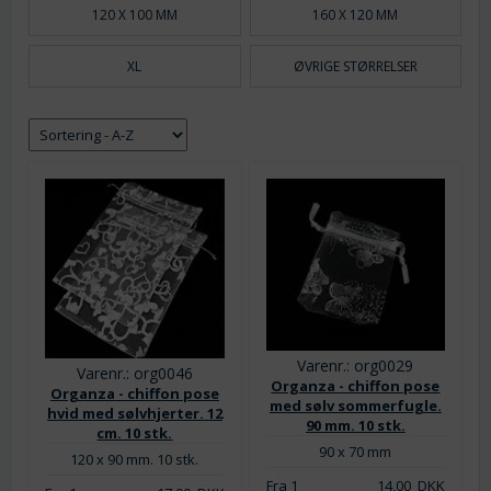
120 X 100 MM
160 X 120 MM
XL
ØVRIGE STØRRELSER
Varenr.: org0029
Varenr.: org0046
Organza - chiffon pose
Organza - chiffon pose
med sølv sommerfugle.
hvid med sølvhjerter. 12
90 mm. 10 stk.
cm. 10 stk.
90 x 70 mm
120 x 90 mm. 10 stk.
Fra 1
14,00
DKK