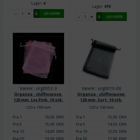
Lager:
4
Lager:
470
Varenr.: org0052-3
Varenr.: org0010-00
Organza - chiffonpose.
Organza - chiffonpose.
120 mm. Lys Pink. 10 stk.
120 mm. Sort. 10 stk.
120 x 100 mm
120 x 100 mm
Fra 1
16,00
DKK
Fra 1
15,00
DKK
Fra 5
15,00
DKK
Fra 5
14,50
DKK
Fra 10
14,00
DKK
Fra 10
12,50
DKK
Fra 20
13,00
DKK
Fra 25
11,00
DKK