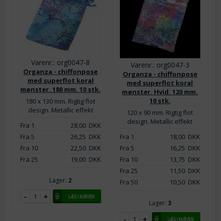
Varenr.: org0047-8
Varenr.: org0047-3
Organza - chiffonpose
Organza - chiffonpose
med superflot koral
med superflot koral
mønster. 180 mm. 10 stk.
mønster. Hvid. 120 mm.
10 stk.
180 x 130 mm. Rigtig flot
design. Metallic effekt
120 x 90 mm. Rigtig flot
design. Metallic effekt
Fra 1
28,00
DKK
Fra 1
18,00
DKK
Fra 5
26,25
DKK
Fra 5
16,25
DKK
Fra 10
22,50
DKK
Fra 10
13,75
DKK
Fra 25
19,00
DKK
Fra 25
11,50
DKK
Lager:
2
Fra 50
10,50
DKK
Lager:
3