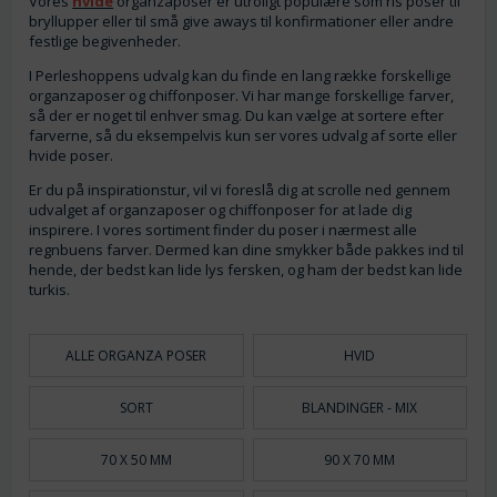
Vores
hvide
organzaposer er utroligt populære som ris poser til
bryllupper eller til små give aways til konfirmationer eller andre
festlige begivenheder.
I Perleshoppens udvalg kan du finde en lang række forskellige
organzaposer og chiffonposer. Vi har mange forskellige farver,
så der er noget til enhver smag. Du kan vælge at sortere efter
farverne, så du eksempelvis kun ser vores udvalg af sorte eller
hvide poser.
Er du på inspirationstur, vil vi foreslå dig at scrolle ned gennem
udvalget af organzaposer og chiffonposer for at lade dig
inspirere. I vores sortiment finder du poser i nærmest alle
regnbuens farver. Dermed kan dine smykker både pakkes ind til
hende, der bedst kan lide lys fersken, og ham der bedst kan lide
turkis.
ALLE ORGANZA POSER
HVID
SORT
BLANDINGER - MIX
70 X 50 MM
90 X 70 MM