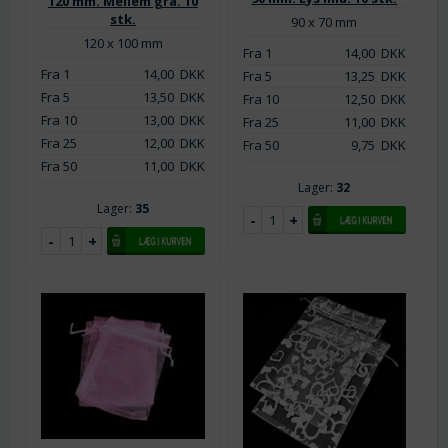
120 mm. Mellem grå. 10
stk.
90 x 70 mm
120 x 100 mm
Fra 1
14,00
DKK
Fra 1
14,00
DKK
Fra 5
13,25
DKK
Fra 5
13,50
DKK
Fra 10
12,50
DKK
Fra 10
13,00
DKK
Fra 25
11,00
DKK
Fra 25
12,00
DKK
Fra 50
9,75
DKK
Fra 50
11,00
DKK
Lager:
32
Lager:
35