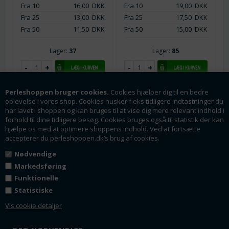
Fra 10
16,00
DKK
Fra 10
19,00
DKK
Fra 25
13,00
DKK
Fra 25
17,50
DKK
Fra 50
11,50
DKK
Fra 50
15,00
DKK
Lager:
37
Lager:
85
Perleshoppen bruger cookies.
Cookies hjælper dig til en bedre
oplevelse i vores shop. Cookies husker f.eks tidligere indtastninger du
har lavet i shoppen og kan bruges til at vise dig mere relevant indhold i
forhold til dine tidligere besøg. Cookies bruges også til statistik der kan
hjælpe os med at optimere shoppens indhold. Ved at fortsætte
accepterer du perleshoppen.dk’s brug af cookies.
Nødvendige
Markedsføring
Funktionelle
Varenr.: org0038-0
Varenr.: org0012-1
Statistiske
Organza - chiffonpose.
Organza - chiffonpose.
90 mm. Sort. 10 stk.
Hvid. 230 mm. 10 stk.
Vis cookie detaljer
90 x 70 mm. Pr. 10 stk.
230 x 170 mm