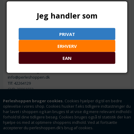
KONTAKT
Jeg handler som
KUNDESIDE - LOG IND
PRIVAT
FORTRYD DIT KØB
ERHVERV
Firmaoplysninger
EAN
Perleshoppen ApS
Linde Allé 8
6400 Sønderborg
info@perleshoppen.dk
Tlf: 42264129
CVR: 39061023
Perleshoppen bruger cookies.
Cookies hjælper dig til en bedre
oplevelse i vores shop. Cookies husker f.eks tidligere indtastninger du
har lavet i shoppen og kan bruges til at vise dig mere relevant indhold i
forhold til dine tidligere besøg. Cookies bruges også til statistik der kan
hjælpe os med at optimere shoppens indhold. Ved at fortsætte
Nyhedsmail
accepterer du perleshoppen.dk’s brug af cookies.