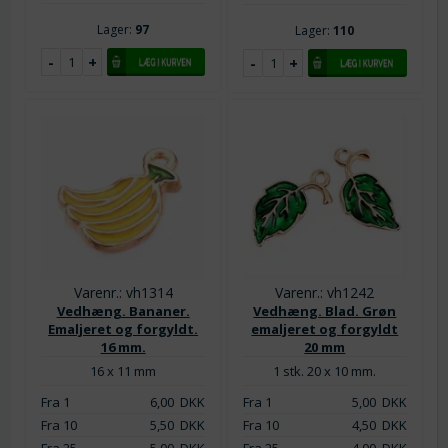
Lager:
97
Lager:
110
Varenr.: vh1314
Varenr.: vh1242
Vedhæng. Bananer.
Vedhæng. Blad. Grøn
Emaljeret og forgyldt.
emaljeret og forgyldt
16 mm.
20 mm
16 x 11 mm
1 stk. 20 x 10 mm.
Fra 1
6,00
DKK
Fra 1
5,00
DKK
Fra 10
5,50
DKK
Fra 10
4,50
DKK
Fra 25
5,00
DKK
Fra 25
4,00
DKK