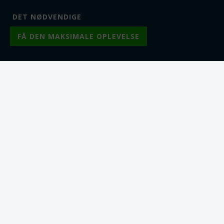
Fra 10
7,50
DKK
Fra 10
7,50
DKK
Fra 25
7,00
DKK
Fra 25
7,00
DKK
Fra 50
6,00
DKK
Fra 50
6,00
DKK
Lager:
14
Lager:
45
Varenr.: vh0864
Varenr.: vh0863
Vedhæng. Blomst.
Vedhæng. Blomst.
Forgyldt og emaljeret.
Forgyldt og emaljeret.
Lilla. 17 mm.
Lyserød. 17 mm.
17 x 15 mm. Med 3D effekt
17 x 15 mm. Med 3D effekt