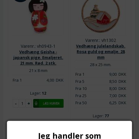
Varenr.: vh1302
Varenr.: vh0943-1
Vedhæng julelandskab.
Rosa guld og emalje. 28
Vedhæng Geisha -
mm
japansk pige. Emaljeret.
21 mm. Rød. 2 stk.
28 x 25 mm.
21 x 8 mm
Fra 1
9,00
DKK
Fra 1
4,00
DKK
Fra 5
8,50
DKK
Fra 10
8,00
DKK
Lager:
12
Fra 25
7,00
DKK
Fra 50
6,25
DKK
Lager:
77
Jeg handler som