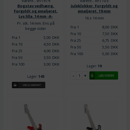
Varenr.: vh1414
Varenr.: vh1103
Bogstav vedhæng.
Juleklokker. Forgyldt og
Forgyldt og emaljeret.
emaljeret. 19 mm
Lys lilla. 14 mm -A-
16 x 14 mm
Pr. stk. 14 mm. Ens på
Fra 1
8,00
DKK
begge sider
Fra 10
7,50
DKK
Fra 1
5,00
DKK
Fra 25
6,75
DKK
Fra 10
4,50
DKK
Fra 50
5,50
DKK
Fra 25
4,00
DKK
Fra 100
5,00
DKK
Fra 50
3,50
DKK
Fra 100
3,00
DKK
Lager:
10
Lager:
145