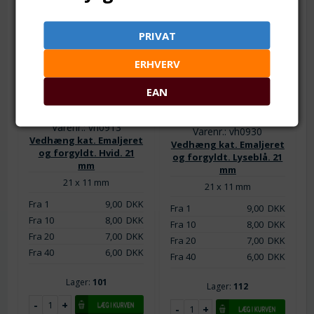
PRIVAT
ERHVERV
EAN
Varenr.: vh0913
Varenr.: vh0930
Vedhæng kat. Emaljeret
Vedhæng kat. Emaljeret
og forgyldt. Hvid. 21
og forgyldt. Lyseblå. 21
mm
mm
21 x 11 mm
21 x 11 mm
Fra 1
9,00
DKK
Fra 1
9,00
DKK
Fra 10
8,00
DKK
Fra 10
8,00
DKK
Fra 20
7,00
DKK
Fra 20
7,00
DKK
Fra 40
6,00
DKK
Fra 40
6,00
DKK
Lager:
101
Lager:
112