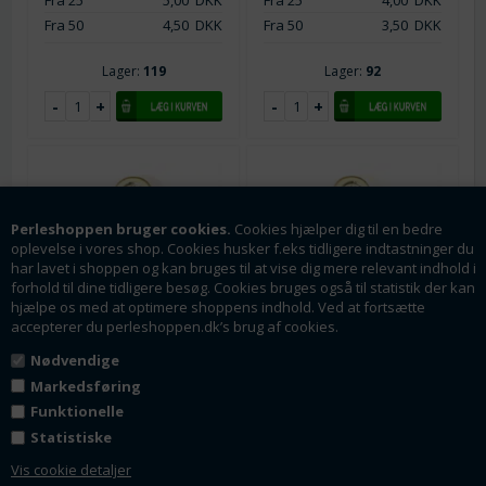
Fra 50
4,50
DKK
Fra 50
3,50
DKK
Lager:
119
Lager:
92
Perleshoppen bruger cookies.
Cookies hjælper dig til en bedre
oplevelse i vores shop. Cookies husker f.eks tidligere indtastninger du
har lavet i shoppen og kan bruges til at vise dig mere relevant indhold i
forhold til dine tidligere besøg. Cookies bruges også til statistik der kan
hjælpe os med at optimere shoppens indhold. Ved at fortsætte
accepterer du perleshoppen.dk’s brug af cookies.
Varenr.: vh1161
Varenr.: vh1159
Nødvendige
Vedhæng. Blomst med
Vedhæng. Blomst med
Markedsføring
rhinsten. Emaljeret og
rhinsten. Emaljeret og
Funktionelle
forgyldt. 17 mm. Rosa
forgyldt. 17 mm. Rød
Statistiske
17 x 13 mm
17 x 13 mm
Vis cookie detaljer
Fra 1
8,00
DKK
Fra 1
8,00
DKK