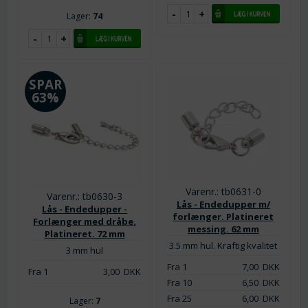
Lager:
74
SPAR
63%
Varenr.: tb0631-0
Varenr.: tb0630-3
Lås - Endedupper m/
Lås - Endedupper -
forlænger. Platineret
Forlænger med dråbe.
messing. 62 mm
Platineret. 72 mm
3.5 mm hul. Kraftig kvalitet
3 mm hul
Fra 1
7,00
DKK
Fra 1
3,00
DKK
Fra 10
6,50
DKK
Fra 25
6,00
DKK
Lager:
7