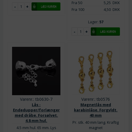
Fra 50
5,25
DKK
Fra 100
4,50
DKK
Lager:
57
Varenr.: tb0630-7
Varenr.: tb0576
Lås -
Magnetlås med
Endedupper/forlænger
karabinlåse. Forgyldt.
med dråbe. Forsølvet.
40 mm
4.8 mm hul.
Pr. stk. 40 mm lang. Kraftig
4.5 mm hul. 65 mm. Lys
magnet