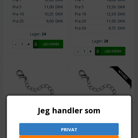
Fra 5
11,00
DKK
Fra 5
13,50
DKK
Fra 10
10,25
DKK
Fra 10
12,50
DKK
Fra 25
9,00
DKK
Fra 20
11,00
DKK
Fra 50
9,75
DKK
Lager:
24
Lager:
28
Jeg handler som
Varenr.: tb0712
Varenr.: tb0718
Forlænger kæde med
Forlænger kæde med
PRIVAT
karabinlåse. Rustfri
karabinlåse. Rustfri