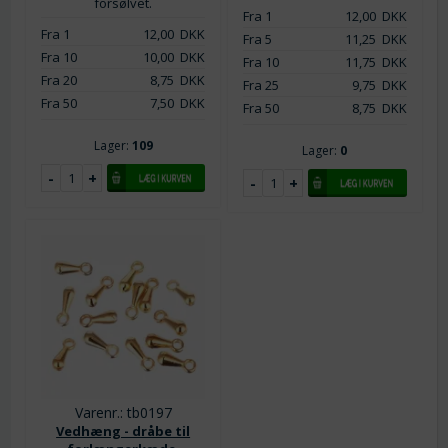
forsølvet.
Fra 1
12,00
DKK
Fra 1
12,00
DKK
Fra 5
11,25
DKK
Fra 10
10,00
DKK
Fra 10
11,75
DKK
Fra 20
8,75
DKK
Fra 25
9,75
DKK
Fra 50
7,50
DKK
Fra 50
8,75
DKK
Lager:
109
Lager:
0
Varenr.: tb0197
Vedhæng - dråbe til