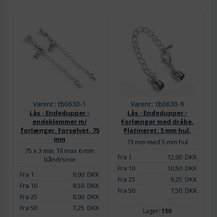
Varenr.: tb0630-1
Varenr.: tb0630-9
Lås - Endedupper -
Lås - Endedupper -
endeklemmer m/
Forlænger med dråbe.
forlænger. Forsølvet. 75
Platineret. 5 mm hul.
mm
73 mm med 5 mm hul
75 x 3 mm. Til max 6 mm
Fra 1
12,00
DKK
bånd/snor
Fra 10
10,50
DKK
Fra 1
9,00
DKK
Fra 25
9,25
DKK
Fra 10
8,50
DKK
Fra 50
7,50
DKK
Fra 25
8,00
DKK
Fra 50
7,25
DKK
Lager:
150