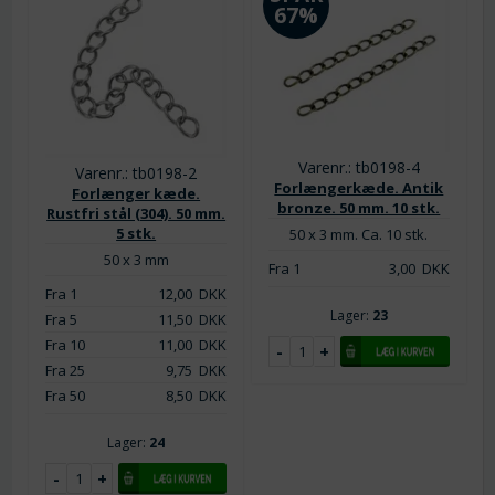
67%
Varenr.: tb0198-4
Varenr.: tb0198-2
Forlængerkæde. Antik
Forlænger kæde.
bronze. 50 mm. 10 stk.
Rustfri stål (304). 50 mm.
5 stk.
50 x 3 mm. Ca. 10 stk.
50 x 3 mm
Fra 1
3,00
DKK
Fra 1
12,00
DKK
Lager:
23
Fra 5
11,50
DKK
Fra 10
11,00
DKK
Fra 25
9,75
DKK
Fra 50
8,50
DKK
Lager:
24