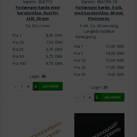
Varenr.: tb0715
Varenr.: tb0199-10
Forlænger kæde med
Forlænger kæde. 5 stk.
karabinlåse. Rustfri
med karabinlåse. 60 mm.
stål. 50 mm
Platineret.
Ca. 50 x 3 mm
5 stk. Ca. 60 mm lang.
Langtids holdbar
Fra 1
8,00
DKK
belægning.
Fra 10
7,50
DKK
Fra 1
15,00
DKK
Fra 25
6,75
DKK
Fra 5
14,00
DKK
Fra 50
5,75
DKK
Fra 10
12,50
DKK
Fra 100
4,75
DKK
Fra 20
11,00
DKK
Fra 50
9,00
DKK
Lager:
40
Lager:
25