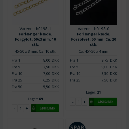
Varenr.: tb0198-1
Varenr.: tb0198-0
Forlænger kæde.
Forlænger kæde.
Forgyldt. 50x3 mm. 10
Forsølvet. 50 mm. Ca. 20
stk.
stk.
45-50 x 3 mm. Ca. 10 stk.
Ca. 45>50 x 4 mm
Fra 1
8,00
DKK
Fra 1
9,75
DKK
Fra 5
7,50
DKK
Fra 5
9,00
DKK
Fra 10
7,00
DKK
Fra 10
8,50
DKK
Fra 25
6,25
DKK
Fra 25
7,50
DKK
Fra 50
5,50
DKK
Lager:
21
Lager:
69
SPAR