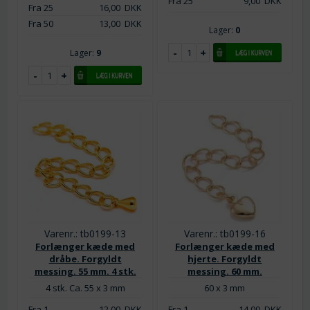
Fra 25
9,00
DKK
Fra 25
16,00
DKK
Fra 50
13,00
DKK
Lager:
0
Lager:
9
Varenr.: tb0199-13
Varenr.: tb0199-16
Forlænger kæde med
Forlænger kæde med
dråbe. Forgyldt
hjerte. Forgyldt
messing. 55 mm. 4 stk.
messing. 60 mm.
4 stk. Ca. 55 x 3 mm
60 x 3 mm
Fra 1
12,00
DKK
Fra 1
14,00
DKK