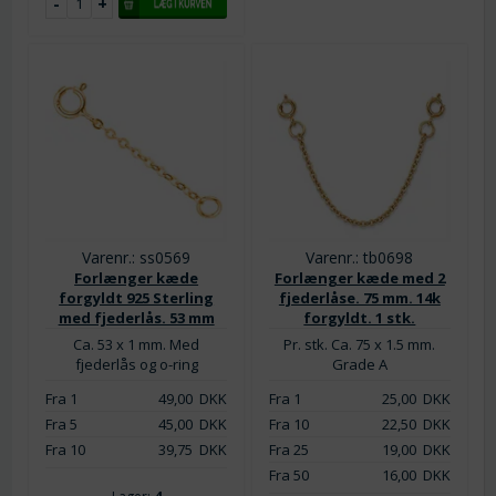
Varenr.: ss0569
Varenr.: tb0698
Forlænger kæde
Forlænger kæde med 2
forgyldt 925 Sterling
fjederlåse. 75 mm. 14k
med fjederlås. 53 mm
forgyldt. 1 stk.
Ca. 53 x 1 mm. Med
Pr. stk. Ca. 75 x 1.5 mm.
fjederlås og o-ring
Grade A
Fra 1
49,00
DKK
Fra 1
25,00
DKK
Fra 5
45,00
DKK
Fra 10
22,50
DKK
Fra 10
39,75
DKK
Fra 25
19,00
DKK
Fra 50
16,00
DKK