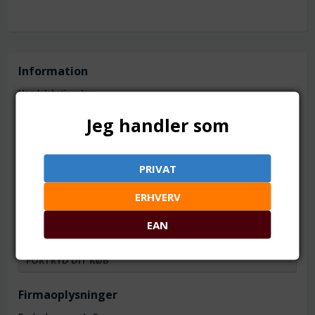
Information
Handelsbetingelser
Om os
Jeg handler som
Fortrydelsesret
NYHEDER
PRIVAT
TILBUD
ERHVERV
KONTAKT
EAN
KUNDESIDE - LOG IND
FORTRYD DIT KØB
Firmaoplysninger