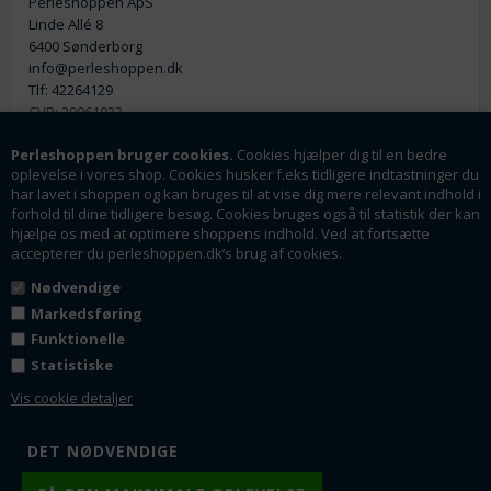
Perleshoppen ApS
Linde Allé 8
6400 Sønderborg
info@perleshoppen.dk
Tlf: 42264129
CVR: 39061023
Perleshoppen bruger cookies.
Cookies hjælper dig til en bedre
oplevelse i vores shop. Cookies husker f.eks tidligere indtastninger du
har lavet i shoppen og kan bruges til at vise dig mere relevant indhold i
forhold til dine tidligere besøg. Cookies bruges også til statistik der kan
hjælpe os med at optimere shoppens indhold. Ved at fortsætte
Nyhedsmail
accepterer du perleshoppen.dk’s brug af cookies.
Tilmeld dig vores nyhedsbrev og få rabatter og
Nødvendige
tilbud som en af de første.
Markedsføring
Funktionelle
Statistiske
Tilmeld
Vis cookie detaljer