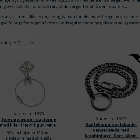
ringe og nøglekæder er ikke noget, du normalt tænker så meget over, men hv
lig over det. Derfor er det rart, at du sørger for at få den repareret.
u selv vil fremstille en nøglering, kan du for eksempel bruge nogle af vor
gså få brug for noget af vores
værktøj
til at sætte nøglekæderne og wirer
Varenr.: nr1075
Varenr.: nr1067
Sjov nøglewire - nøglering
Bæltekæde-nøglekæde.
med lille "fræk" figur. Mr. P.
Panserkæde med
39 mm høj med 150 mm
karabinhage. Sort. 40 cm.
nøglewire med skruelås