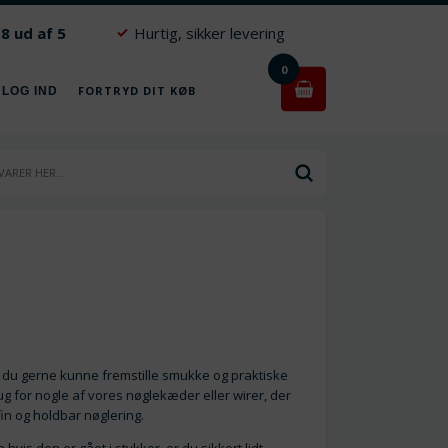
.8 ud af 5
Hurtig, sikker levering
0
FORTRYD DIT KØB
 LOG IND
vil du gerne kunne fremstille smukke og praktiske
rug for nogle af vores nøglekæder eller wirer, der
in og holdbar nøglering.