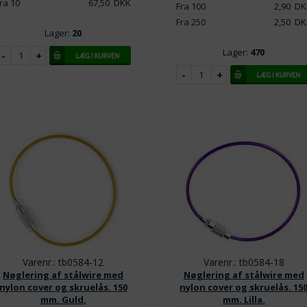
ra 10
67,50
DKK
Fra 100
2,90
DK
Fra 250
2,50
DK
Lager:
20
Lager:
470
Varenr.: tb0584-12
Varenr.: tb0584-18
Nøglering af stålwire med
Nøglering af stålwire med
nylon cover og skruelås. 150
nylon cover og skruelås. 15
mm. Guld.
mm. Lilla.