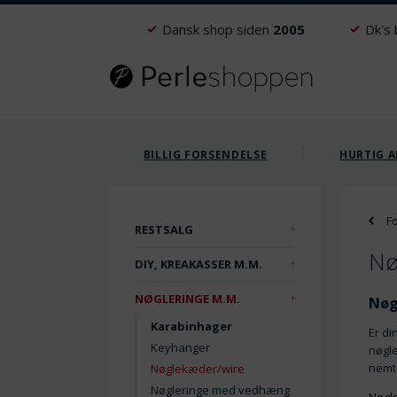
Dansk shop siden
2005
Dk's
BILLIG FORSENDELSE
HURTIG A
F
RESTSALG
Nø
DIY, KREAKASSER M.M.
NØGLERINGE M.M.
Nøg
Karabinhager
Er di
Keyhanger
nøgle
nemt 
Nøglekæder/wire
Nøgleringe med vedhæng