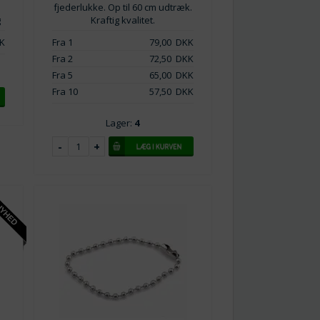
fjederlukke. Op til 60 cm udtræk.
g
Kraftig kvalitet.
K
Fra 1
79,00
DKK
Fra 2
72,50
DKK
Fra 5
65,00
DKK
Fra 10
57,50
DKK
Lager:
4