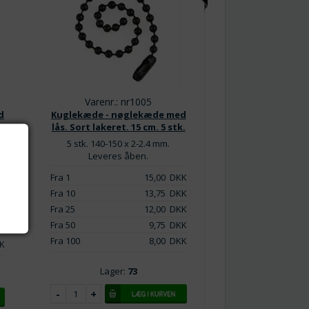
Varenr.: nr1005
d
Kuglekæde - nøglekæde med
m
lås. Sort lakeret. 15 cm. 5 stk.
5 stk. 140-150 x 2-2.4 mm.
Leveres åben.
K
Fra 1
15,00
DKK
K
Fra 10
13,75
DKK
K
Fra 25
12,00
DKK
K
Fra 50
9,75
DKK
K
Fra 100
8,00
DKK
K
Lager:
73