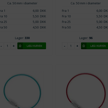
Ca. 50 mm i diameter
Ca. 50 mm i diameter
ra 1
6,00
DKK
Fra 1
6,00
DK
ra 10
5,50
DKK
Fra 10
5,50
DK
ra 25
5,00
DKK
Fra 25
5,00
DK
ra 50
4,50
DKK
Fra 50
4,50
DK
Lager:
330
Lager:
96