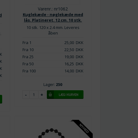
Varenr.: nr1062
Kuglekæde - nøglekæde med
d
lås. Platineret. 12 cm. 10 stk.
10 stk. 120 x 2.4 mm. Leveres
åben
.
Fra 1
25,00
DKK
Fra 10
22,50
DKK
K
Fra 25
19,00
DKK
K
Fra 50
16,25
DKK
K
Fra 100
14,00
DKK
K
Lager:
250