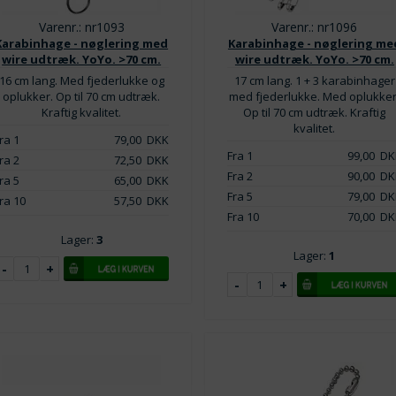
Varenr.: nr1093
Varenr.: nr1096
Karabinhage - nøglering med
Karabinhage - nøglering me
wire udtræk. YoYo. >70 cm.
wire udtræk. YoYo. >70 cm.
16 cm lang. Med fjederlukke og
17 cm lang. 1 + 3 karabinhager
oplukker. Op til 70 cm udtræk.
med fjederlukke. Med oplukker
Kraftig kvalitet.
Op til 70 cm udtræk. Kraftig
kvalitet.
ra 1
79,00
DKK
Fra 1
99,00
DK
ra 2
72,50
DKK
Fra 2
90,00
DK
ra 5
65,00
DKK
Fra 5
79,00
DK
ra 10
57,50
DKK
Fra 10
70,00
DK
Lager:
3
Lager:
1