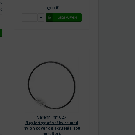
K
Lager:
81
K
Varenr.: nr1027
Nøglering af stålwire med
0
nylon cover og skruelås. 150
mm. Sort