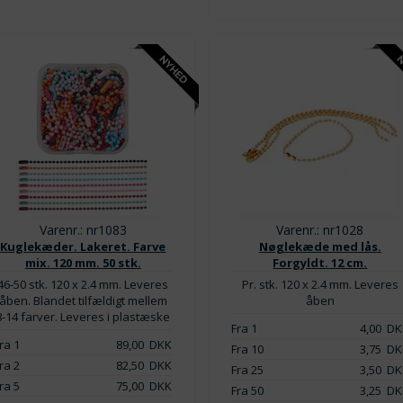
Varenr.: nr1083
Varenr.: nr1028
Kuglekæder. Lakeret. Farve
Nøglekæde med lås.
mix. 120 mm. 50 stk.
Forgyldt. 12 cm.
46-50 stk. 120 x 2.4 mm. Leveres
Pr. stk. 120 x 2.4 mm. Leveres
åben. Blandet tilfældigt mellem
åben
8-14 farver. Leveres i plastæske
Fra 1
4,00
DK
ra 1
89,00
DKK
Fra 10
3,75
DK
ra 2
82,50
DKK
Fra 25
3,50
DK
ra 5
75,00
DKK
Fra 50
3,25
DK