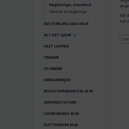
Nøgle
Nøgleringe, standard
ærger
Tilbehør til nøgleringe
Når d
kan o
925 STERLING SØLV M.M.
ALT DET SJOVE :-)
FAST LAVPRIS
TEMAER
STORKØB
HÅNDARBEJDE
BOGSTAVPERLER/TAL M.M.
SMYKKESTATIVER
LOOM BANDS M.M.
SUTTESNORE M.M.