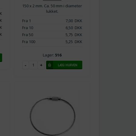
150 x 2 mm. Ca. 50 mm i diameter
lukket.
K
K
Fra 1
7,00
DKK
K
Fra 10
6,50
DKK
K
Fra 50
5,75
DKK
Fra 100
5,25
DKK
Lager:
516