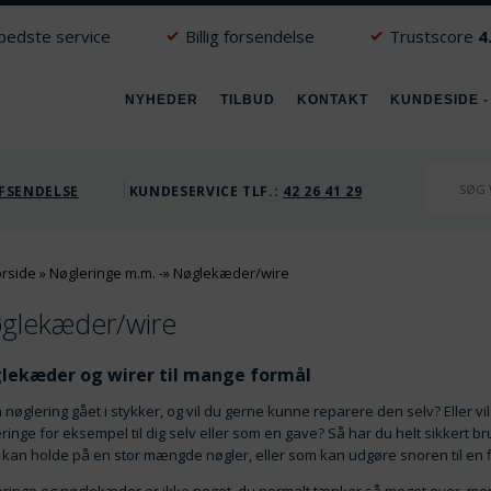
 bedste service
Billig forsendelse
Trustscore
4
NYHEDER
TILBUD
KONTAKT
KUNDESIDE -
FSENDELSE
KUNDESERVICE TLF.:
42 26 41 29
orside
»
Nøgleringe m.m.
-»
Nøglekæder/wire
glekæder/wire
lekæder og wirer til mange formål
n nøglering gået i stykker, og vil du gerne kunne reparere den selv? Eller 
ringe for eksempel til dig selv eller som en gave? Så har du helt sikkert b
kan holde på en stor mængde nøgler, eller som kan udgøre snoren til en f