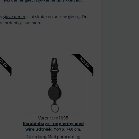
is den er gået i stykker, er du sikkert lidt
es
sjove perler
til at skabe en unik nøglering. Du
ne ordentligt sammen.
Varenr.: nr1095
Karabinhage - nøglering med
wire udtræk. YoYo. >60 cm.
14 cm lang. Med paracord og