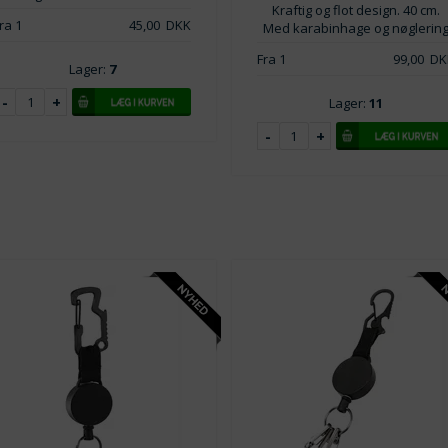
Kraftig og flot design. 40 cm.
ra 1
45,00
DKK
Med karabinhage og nøglerin
Fra 1
99,00
DK
Lager:
7
Lager:
11