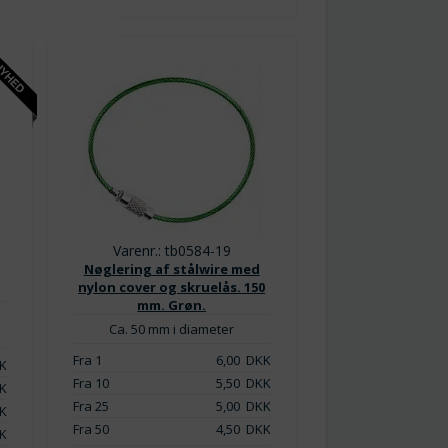
Varenr.: tb0584-19
Nøglering af stålwire med
nylon cover og skruelås. 150
mm. Grøn.
Ca. 50 mm i diameter
Fra 1
6,00
DKK
K
Fra 10
5,50
DKK
K
Fra 25
5,00
DKK
K
Fra 50
4,50
DKK
K