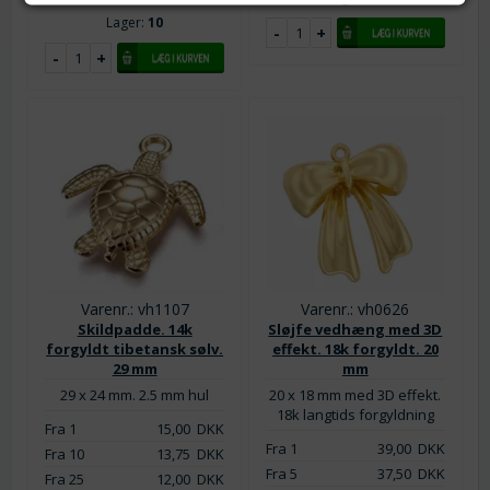
Lager:
10
Varenr.: vh1107
Varenr.: vh0626
Skildpadde. 14k
Sløjfe vedhæng med 3D
forgyldt tibetansk sølv.
effekt. 18k forgyldt. 20
29 mm
mm
29 x 24 mm. 2.5 mm hul
20 x 18 mm med 3D effekt.
18k langtids forgyldning
Fra 1
15,00
DKK
Fra 1
39,00
DKK
Fra 10
13,75
DKK
Fra 5
37,50
DKK
Fra 25
12,00
DKK