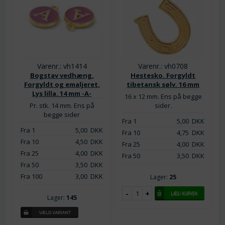
Varenr.: vh1414
Varenr.: vh0708
Bogstav vedhæng.
Hestesko. Forgyldt
Forgyldt og emaljeret.
tibetansk sølv. 16 mm
Lys lilla. 14 mm -A-
16 x 12 mm. Ens på begge
Pr. stk. 14 mm. Ens på
sider.
begge sider
Fra 1
5,00
DKK
Fra 1
5,00
DKK
Fra 10
4,75
DKK
Fra 10
4,50
DKK
Fra 25
4,00
DKK
Fra 25
4,00
DKK
Fra 50
3,50
DKK
Fra 50
3,50
DKK
Fra 100
3,00
DKK
Lager:
25
Lager:
145