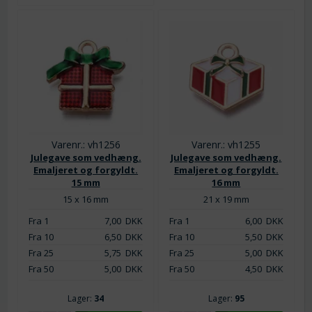
Varenr.: vh1256
Varenr.: vh1255
Julegave som vedhæng.
Julegave som vedhæng.
Emaljeret og forgyldt.
Emaljeret og forgyldt.
15 mm
16 mm
15 x 16 mm
21 x 19 mm
Fra 1
7,00
DKK
Fra 1
6,00
DKK
Fra 10
6,50
DKK
Fra 10
5,50
DKK
Fra 25
5,75
DKK
Fra 25
5,00
DKK
Fra 50
5,00
DKK
Fra 50
4,50
DKK
Lager:
34
Lager:
95