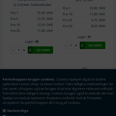
24 x 12 mm
12 x10 mm. Dobbeltsidet
Fra 1
12,00
DKK
Fra 1
15,00
DKK
Fra 10
11,00
DKK
Fra 5
13,75
DKK
Fra 25
9,75
DKK
Fra 10
12,50
DKK
Fra 50
8,50
DKK
Fra 25
11,00
DKK
Lager:
21
Lager:
45
Perleshoppen bruger cookies.
Cookies hjælper dig til en bedre
oplevelse i vores shop. Cookies husker f.eks tidligere indtastninger du
har lavet i shoppen og kan bruges til at vise dig mere relevant indhold i
forhold til dine tidligere besøg. Cookies bruges også til statistik der kan
hjælpe os med at optimere shoppens indhold. Ved at fortsætte
accepterer du perleshoppen.dk’s brug af cookies.
Varenr.: vh1019
Varenr.: vh1403
Nødvendige
Vedhæng . Hest.
Vedhæng 12