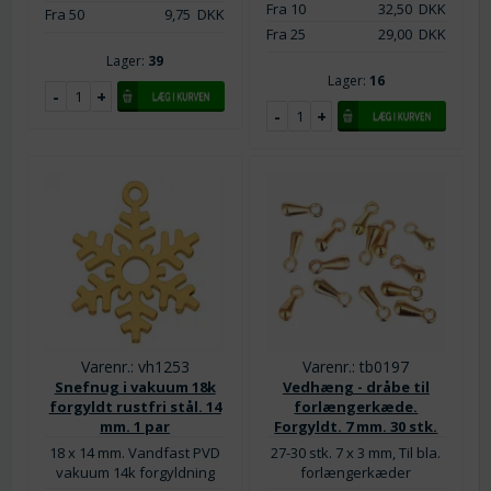
Fra 10
32,50
DKK
Fra 50
9,75
DKK
Fra 25
29,00
DKK
Lager:
39
Lager:
16
Varenr.: vh1253
Varenr.: tb0197
Snefnug i vakuum 18k
Vedhæng - dråbe til
forgyldt rustfri stål. 14
forlængerkæde.
mm. 1 par
Forgyldt. 7 mm. 30 stk.
18 x 14 mm. Vandfast PVD
27-30 stk. 7 x 3 mm, Til bla.
vakuum 14k forgyldning
forlængerkæder