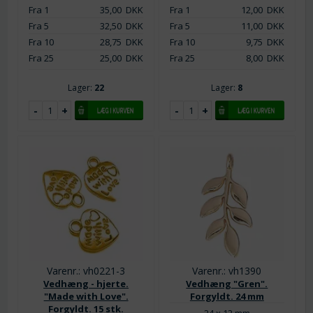
Fra 1
35,00
DKK
Fra 1
12,00
DKK
Fra 5
32,50
DKK
Fra 5
11,00
DKK
Fra 10
28,75
DKK
Fra 10
9,75
DKK
Fra 25
25,00
DKK
Fra 25
8,00
DKK
Lager:
22
Lager:
8
Varenr.: vh0221-3
Varenr.: vh1390
Vedhæng - hjerte.
Vedhæng "Gren".
"Made with Love".
Forgyldt. 24 mm
Forgyldt. 15 stk.