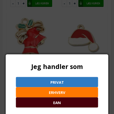
Varenr.: vh1103
Varenr.: vh1254
Jeg handler som
Juleklokker. Forgyldt og
Nissehue. Emaljeret og
emaljeret. 19 mm
forgyldt. 21 mm
16 x 14 mm
21 x 19 mm
PRIVAT
Fra 1
8,00
DKK
Fra 1
6,00
DKK
Fra 10
7,50
DKK
Fra 10
5,50
DKK
ERHVERV
Fra 25
6,75
DKK
Fra 25
5,00
DKK
EAN
Fra 50
5,50
DKK
Fra 50
4,50
DKK
Fra 100
5,00
DKK
Lager:
68