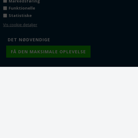
Markedsføring
Forgyldt. 20 mm
stjernetegn. Forgyldt.
Funktionelle
29 mm.
20 x 14 mm
Statistiske
29 x 25 mm. Mat forgyldt,
Fra 1
9,00
DKK
Vis cookie detaljer
Fra 1
17,00
DKK
Fra 10
7,50
DKK
Fra 5
15,50
DKK
Fra 25
6,50
DKK
Fra 10
14,25
DKK
Fra 50
5,75
DKK
Fra 25
12,50
DKK
Fra 50
11,00
DKK
Lager:
45
Lager:
37