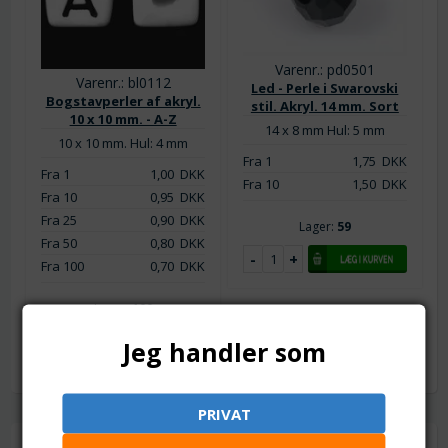
Varenr.: pd0501
Varenr.: bl0112
Led - Perle i Swarovski
Bogstavperler af akryl.
stil. Akryl. 14 mm. Sort
10 x 10 mm. - A-Z
14 x 8 mm
Hul: 5 mm
10 x 10 mm. Hul: 4 mm
Fra 1
1,75
DKK
Fra 1
1,00
DKK
Fra 10
1,50
DKK
Fra 10
0,95
DKK
Fra 25
0,90
DKK
Lager:
59
Fra 50
0,80
DKK
Fra 100
0,70
DKK
Lager:
100
Jeg handler som
PRIVAT