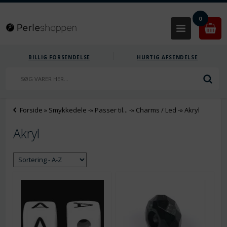
0
BILLIG FORSENDELSE
HURTIG AFSENDELSE
Forside
»
Smykkedele
-»
Passer til...
-»
Charms / Led
-»
Akryl
Akryl