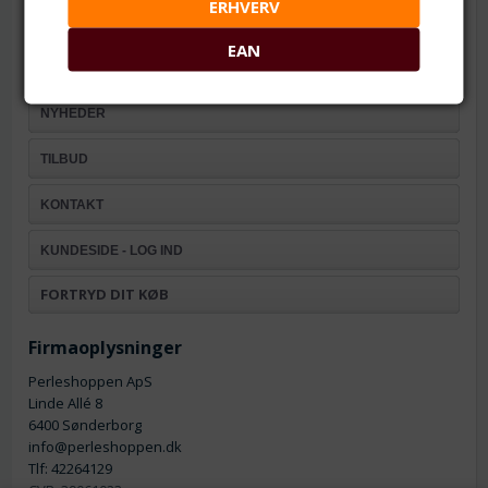
Information
ERHVERV
Handelsbetingelser
EAN
Om os
Fortrydelsesret
NYHEDER
TILBUD
KONTAKT
KUNDESIDE - LOG IND
FORTRYD DIT KØB
Firmaoplysninger
Perleshoppen ApS
Linde Allé 8
6400 Sønderborg
info@perleshoppen.dk
Tlf: 42264129