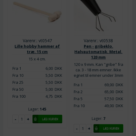
Varenr.: vt0547
Varenr.: vt0538
Lille hobby hammer af
Pen - gribeklo.
træ. 15 cm
Halvautomatisk. Metal.
120 mm
15 x 4 cm.
120 x 9 mm. Kan "gribe" fra
Fra 1
6,00
DKK
ca. 3 - 18 mm emner. Ikke
Fra 10
5,50
DKK
egnet til emner under 3mm
Fra 25
5,50
DKK
Fra 1
69,00
DKK
Fra 50
5,00
DKK
Fra 2
65,00
DKK
Fra 100
4,75
DKK
Fra 5
57,50
DKK
Fra 10
49,00
DKK
Lager:
145
Lager:
7