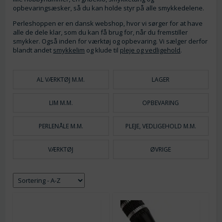
opbevaringsæsker, så du kan holde styr på alle smykkedelene.
Perleshoppen er en dansk webshop, hvor vi sørger for at have
alle de dele klar, som du kan få brug for, når du fremstiller
smykker. Også inden for værktøj og opbevaring. Vi sælger derfor
blandt andet
smykkelim
og klude til
pleje og vedligehold
.
AL VÆRKTØJ M.M.
LAGER
LIM M.M.
OPBEVARING
PERLENÅLE M.M.
PLEJE, VEDLIGEHOLD M.M.
VÆRKTØJ
ØVRIGE