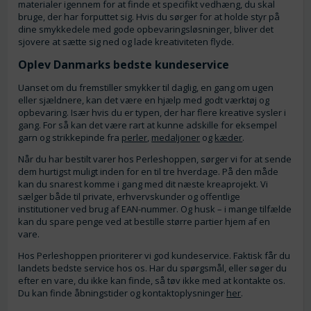
materialer igennem for at finde et specifikt vedhæng, du skal
bruge, der har forputtet sig. Hvis du sørger for at holde styr på
dine smykkedele med gode opbevaringsløsninger, bliver det
sjovere at sætte sig ned og lade kreativiteten flyde.
Oplev Danmarks bedste kundeservice
Uanset om du fremstiller smykker til daglig, en gang om ugen
eller sjældnere, kan det være en hjælp med godt værktøj og
opbevaring. Især hvis du er typen, der har flere kreative sysler i
gang. For så kan det være rart at kunne adskille for eksempel
garn og strikkepinde fra
perler
,
medaljoner
og
kæder
.
Når du har bestilt varer hos Perleshoppen, sørger vi for at sende
dem hurtigst muligt inden for en til tre hverdage. På den måde
kan du snarest komme i gang med dit næste kreaprojekt. Vi
sælger både til private, erhvervskunder og offentlige
institutioner ved brug af EAN-nummer. Og husk – i mange tilfælde
kan du spare penge ved at bestille større partier hjem af en
vare.
Hos Perleshoppen prioriterer vi god kundeservice. Faktisk får du
landets bedste service hos os. Har du spørgsmål, eller søger du
efter en vare, du ikke kan finde, så tøv ikke med at kontakte os.
Du kan finde åbningstider og kontaktoplysninger
her
.