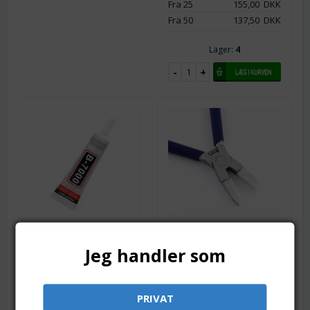
Fra 25
155,00
DKK
Fra 50
137,50
DKK
Lager:
4
Varenr.: vt0507-8
Varenr.: vt0508
Smykkelim B-7000. GS
Smykketang med
Jeg handler som
Hypo Cement type. 25
nylonkæber til sarte
ml
smykkedele. 14.5 cm
Vandfast smykkelim i GS
Assorterede farver.
Hypo Cement stil. Med
PRIVAT
Velegnet til at glatte
applikator
perlestave og wire.