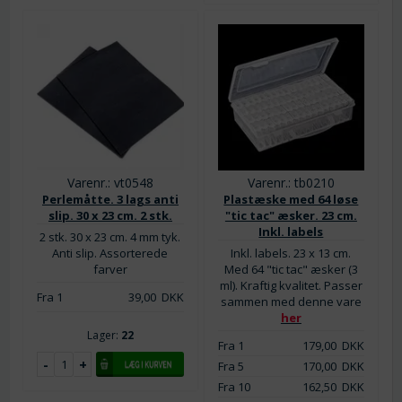
Varenr.: vt0548
Varenr.: tb0210
Perlemåtte. 3 lags anti
Plastæske med 64 løse
slip. 30 x 23 cm. 2 stk.
"tic tac" æsker. 23 cm.
Inkl. labels
2 stk. 30 x 23 cm. 4 mm tyk.
Anti slip. Assorterede
Inkl. labels. 23 x 13 cm.
farver
Med 64 "tic tac" æsker (3
ml). Kraftig kvalitet. Passer
Fra 1
39,00
DKK
sammen med denne vare
her
Lager:
22
Fra 1
179,00
DKK
Fra 5
170,00
DKK
Fra 10
162,50
DKK