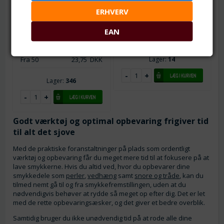
ERHVERV
Fra 1
39,00
DKK
Fra 1
79,00
DKK
Fra 5
35,00
DKK
Fra 5
72,50
DKK
EAN
Fra 10
32,50
DKK
Fra 10
67,50
DKK
Fra 25
29,00
DKK
Fra 50
23,75
DKK
Lager:
14
Lager:
346
Godt værktøj og optimal opbevaring frigiver tid
til alt det sjove
Med de praktiske foranstaltninger på plads som ordentligt
værktøj og opbevaring får du meget mere tid til at fokusere på at
lave smykkerne. Hvis du altid ved, hvor du opbevarer dine
smykkedele som
perler
,
vedhæng
samt
snore og tråde
, kan du
tilmed nemt gå til og fra smykkefremstillingen, uden at du
nødvendigvis behøver at rydde så meget op efter dig. Det er let
med de rette opbevaringsæsker, og det giver et bedre overblik.
Samtidig bruger du ikke unødvendig tid på at rode alle dine