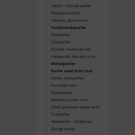
Heishi - Katsuki perler
Rhinstene til lim
Silikone, gummi m.m.
Ferskvandsperler
Fimoperler
Glasperler
Krystal, Swarovski stil
Lampwork, Murano m.m.
Metalperler
Perler med stort hul
Perler, voksperler
Porcelæn mm
Resinperler
Rhinsten perler m.m.
Shell, perlemor perler m.m.
Træperler
Wireperler - trådperler
Øvrige perler