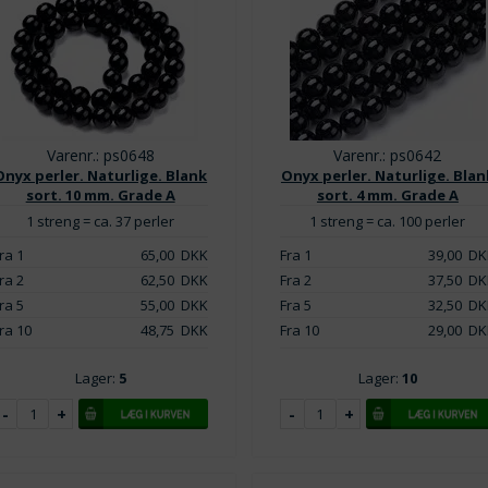
Varenr.: ps0648
Varenr.: ps0642
Onyx perler. Naturlige. Blank
Onyx perler. Naturlige. Blan
sort. 10 mm. Grade A
sort. 4 mm. Grade A
1 streng = ca. 37 perler
1 streng = ca. 100 perler
ra 1
65,00
DKK
Fra 1
39,00
DK
ra 2
62,50
DKK
Fra 2
37,50
DK
ra 5
55,00
DKK
Fra 5
32,50
DK
ra 10
48,75
DKK
Fra 10
29,00
DK
Lager:
5
Lager:
10