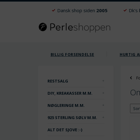
Dansk shop siden
2005
Dk's
BILLIG FORSENDELSE
HURTIG A
F
RESTSALG
On
DIY, KREAKASSER M.M.
NØGLERINGE M.M.
925 STERLING SØLV M.M.
ALT DET SJOVE :-)