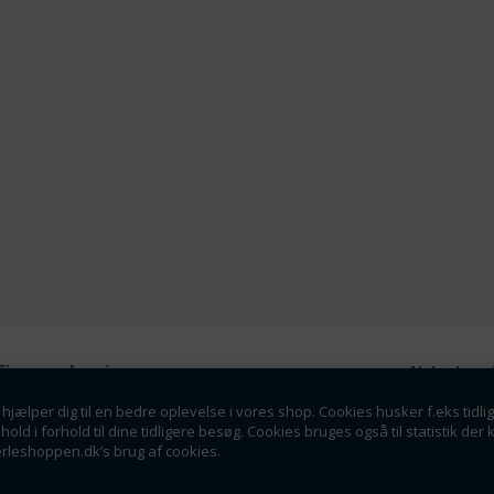
Firmaoplysninger
Nyhedsmai
Perleshoppen ApS
hjælper dig til en bedre oplevelse i vores shop. Cookies husker f.eks tidli
Tilmeld dig vores nyhedsbrev o
Linde Allé 8
dhold i forhold til dine tidligere besøg. Cookies bruges også til statistik 
tilbud som en af de f
6400 Sønderborg
erleshoppen.dk’s brug af cookies.
info@perleshoppen.dk