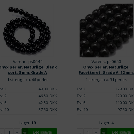
Varenr.: ps0644
Varenr.: ps0650
Onyx perler. Naturlige. Blank
Onyx perler. Naturlige.
sort. 8 mm. Grade A
Facetteret. Grade A. 12 mm
1 streng = ca. 46 perler
1 streng = ca. 31 perler.
ra 1
49,00
DKK
Fra 1
129,00
DK
ra 2
46,50
DKK
Fra 2
120,00
DK
ra 5
42,50
DKK
Fra 5
110,00
DK
ra 10
37,50
DKK
Fra 10
97,50
DK
Lager:
19
Lager:
4