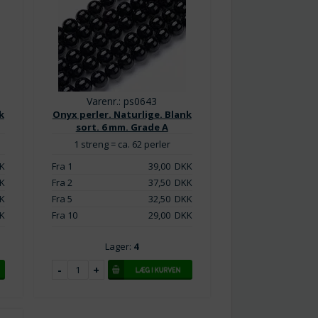
Varenr.: ps0643
k
Onyx perler. Naturlige. Blank
sort. 6 mm. Grade A
1 streng = ca. 62 perler
K
Fra 1
39,00
DKK
K
Fra 2
37,50
DKK
K
Fra 5
32,50
DKK
K
Fra 10
29,00
DKK
Lager:
4