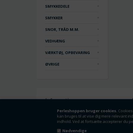
SMYKKEDELE
SMYKKER
SNOR, TRÅD M.M.
VEDHÆNG
VÆRKTØJ, OPBEVARING
ØVRIGE
Information
Handelsbetingelser
Perleshoppen bruger cookies.
Cookies 
kan bruges til at vise dig mere relevant in
Om os
indhold. Ved at fortsætte accepterer du p
Fortrydelsesret
Nyheder
Nødvendige