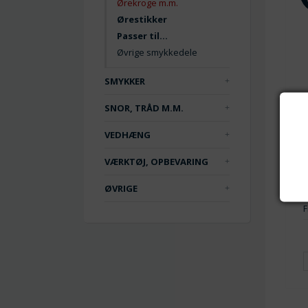
Ørekroge m.m.
Ørestikker
Passer til...
Øvrige smykkedele
SMYKKER
SNOR, TRÅD M.M.
VEDHÆNG
VÆRKTØJ, OPBEVARING
ØVRIGE
F