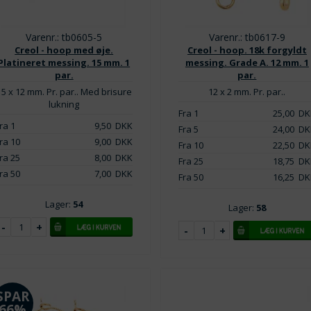
Varenr.: tb0605-5
Varenr.: tb0617-9
Creol - hoop med øje.
Creol - hoop. 18k forgyldt
Platineret messing. 15 mm. 1
messing. Grade A. 12 mm. 1
par.
par.
15 x 12 mm. Pr. par.. Med brisure
12 x 2 mm. Pr. par..
lukning
Fra 1
25,00
DK
ra 1
9,50
DKK
Fra 5
24,00
DK
ra 10
9,00
DKK
Fra 10
22,50
DK
ra 25
8,00
DKK
Fra 25
18,75
DK
ra 50
7,00
DKK
Fra 50
16,25
DK
Lager:
54
Lager:
58
SPAR
66%