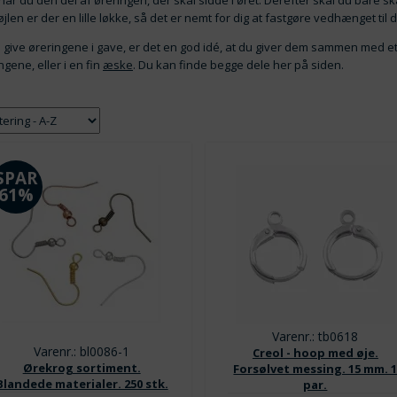
ar du den del af øreringen, der skal sidde i øret. Derefter skal du bare
jlen er der en lille løkke, så det er nemt for dig at fastgøre vedhænget til
u give øreringene i gave, er det en god idé, at du giver dem sammen med e
ngene, eller i en fin
æske
. Du kan finde begge dele her på siden.
SPAR
61%
Varenr.: tb0618
Varenr.: bl0086-1
Creol - hoop med øje.
Ørekrog sortiment.
Forsølvet messing. 15 mm. 
Blandede materialer. 250 stk.
par.