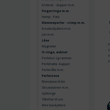
Enderør - dupper m.m.
Fingerringe m.m.
Hemp - Patz
Klemmeperler - crimp m.m.
Knudeskjulere m.m.
Lim m.m.
Låse
F
Magneter
F
O-ringe, øskner
F
Perlebur og rammer
F
Perlehatte -kapper
Perlenåle m.m.
Perlestave
Rhinstene til lim
Skrueøskner m.m.
Splitringe
Tilbehør til ure
Wire beskyttere