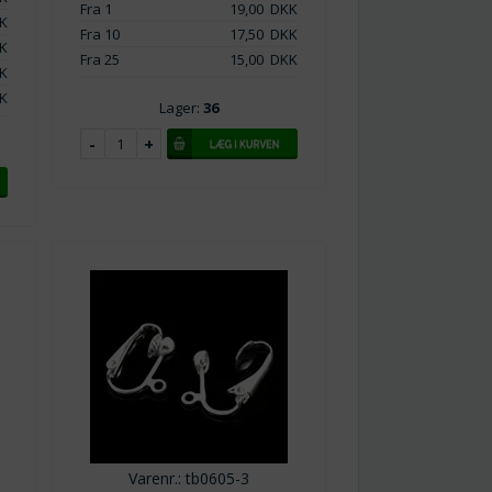
Fra 1
19,00
DKK
K
Fra 10
17,50
DKK
K
Fra 25
15,00
DKK
K
K
Lager:
36
Varenr.: tb0605-3