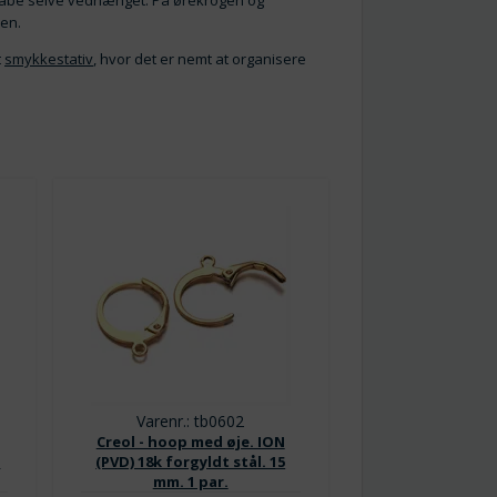
 skabe selve vedhænget. På ørekrogen og
 den.
t
smykkestativ
, hvor det er nemt at organisere
Varenr.: tb0602
Creol - hoop med øje. ION
1
(PVD) 18k forgyldt stål. 15
mm. 1 par.