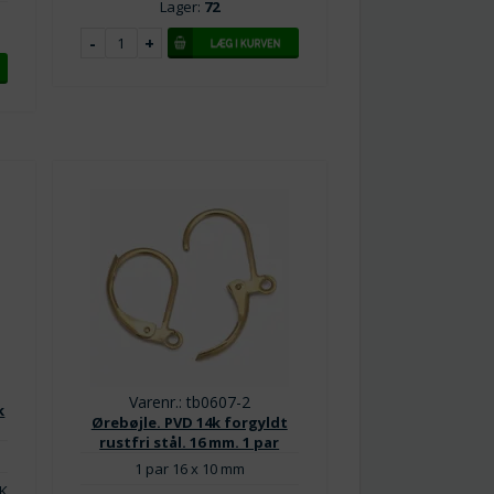
Lager:
72
Varenr.: tb0607-2
k
Ørebøjle. PVD 14k forgyldt
rustfri stål. 16 mm. 1 par
1 par 16 x 10 mm
K