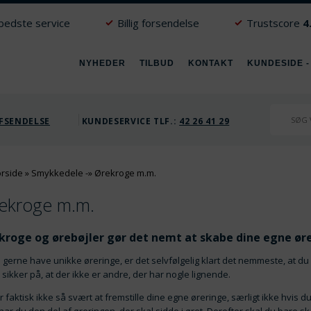
 bedste service
Billig forsendelse
Trustscore
4
NYHEDER
TILBUD
KONTAKT
KUNDESIDE -
FSENDELSE
KUNDESERVICE TLF.:
42 26 41 29
orside
»
Smykkedele
-»
Ørekroge m.m.
ekroge m.m.
kroge og ørebøjler gør det nemt at skabe dine egne ør
u gerne have unikke øreringe, er det selvfølgelig klart det nemmeste, at du
sikker på, at der ikke er andre, der har nogle lignende.
r faktisk ikke så svært at fremstille dine egne øreringe, særligt ikke hvis 