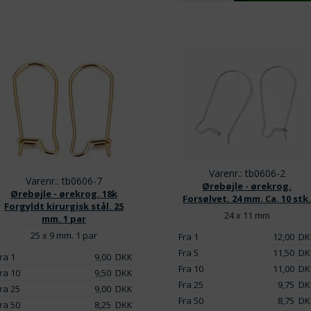
Varenr.: tb0606-2
Varenr.: tb0606-7
Ørebøjle - ørekrog.
Ørebøjle - ørekrog. 18k
Forsølvet. 24 mm. Ca. 10 stk
Forgyldt kirurgisk stål. 25
24 x 11 mm
mm. 1 par
25 x 9 mm. 1 par
Fra 1
12,00
DK
Fra 5
11,50
DK
ra 1
9,00
DKK
Fra 10
11,00
DK
ra 10
9,50
DKK
Fra 25
9,75
DK
ra 25
9,00
DKK
Fra 50
8,75
DK
ra 50
8,25
DKK