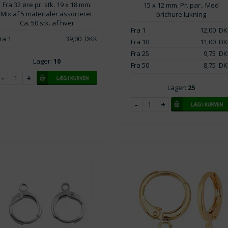
Fra 32 øre pr. stk. 19 x 18 mm.
15 x 12 mm. Pr. par.. Med
Mix af 5 materialer assorteret.
brichure lukning
Ca. 50 stk. af hver
Fra 1
12,00
DK
ra 1
39,00
DKK
Fra 10
11,00
DK
Fra 25
9,75
DK
Lager:
10
Fra 50
8,75
DK
Lager:
25