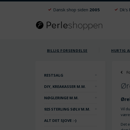
Dansk shop siden
2005
Dk's
BILLIG FORSENDELSE
HURTIG A
F
RESTSALG
Ør
DIY, KREAKASSER M.M.
NØGLERINGE M.M.
Øre
Vil d
925 STERLING SØLV M.M.
være 
ALT DET SJOVE :-)
Det e