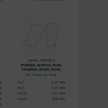
Varenr.: tb0606-0
Ørebøjle - ørekrog. Hoop.
.
Forsølvet. 33 mm. 10 stk.
33 x 15 mm. Ca. 10 stk.
K
Fra 1
12,00
DKK
K
Fra 5
11,25
DKK
K
Fra 10
9,75
DKK
K
Fra 25
8,00
DKK
K