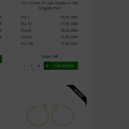
15 x 12 mm. Pr. par. Grade A. ION
forgyldt. PVD
K
Fra 1
19,00
DKK
K
Fra 10
17,50
DKK
K
Fra 25
16,00
DKK
K
Fra 50
13,00
DKK
Fra 100
11,00
DKK
Lager:
24