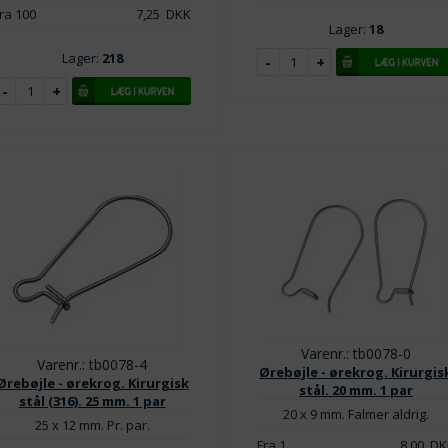
ra 100
7,25
DKK
Lager:
18
Lager:
218
Varenr.: tb0078-0
Varenr.: tb0078-4
Ørebøjle - ørekrog. Kirurgis
Ørebøjle - ørekrog. Kirurgisk
stål. 20 mm. 1 par
stål (316). 25 mm. 1 par
20 x 9 mm. Falmer aldrig.
25 x 12 mm. Pr. par.
Fra 1
8,00
DK