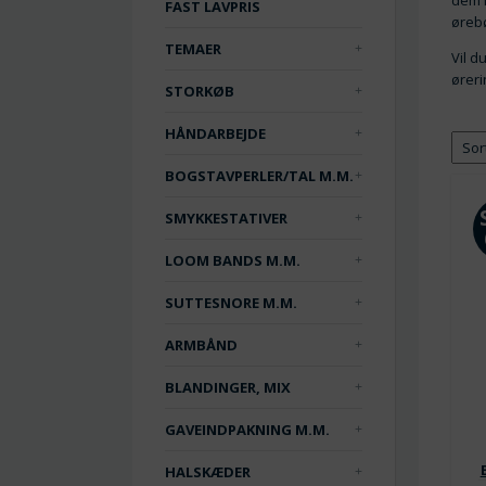
dem h
FAST LAVPRIS
ørebø
TEMAER
Vil d
øreri
STORKØB
HÅNDARBEJDE
BOGSTAVPERLER/TAL M.M.
SMYKKESTATIVER
LOOM BANDS M.M.
SUTTESNORE M.M.
ARMBÅND
BLANDINGER, MIX
GAVEINDPAKNING M.M.
HALSKÆDER