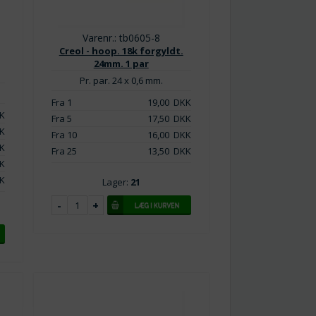
Varenr.: tb0605-8
Creol - hoop. 18k forgyldt.
24mm. 1 par
Pr. par. 24 x 0,6 mm.
Fra 1
19,00
DKK
K
Fra 5
17,50
DKK
K
Fra 10
16,00
DKK
K
Fra 25
13,50
DKK
K
K
Lager:
21