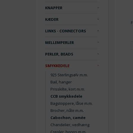
KNAPPER
KÆDER
F
LINKS - CONNECTORS
MELLEMPERLER
PERLER, BEADS
SMYKKEDELE
925 Sterlingsølv m.m.
Bail, hanger
Prisskilte, kort m.m.
CCB smykkedele
Bagstoppere, låse m.m.
Brocher, nåle m.m.
Cabochon, camée
Chandelier, vedhæng
Creoler, hoops m.m.