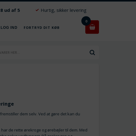
.8 ud af 5
Hurtig, sikker levering
0
FORTRYD DIT KØB
 LOG IND
eringe
 fremstiller dem selv. Ved at gøre det kan du
du har de rette ørekroge og ørebøjler til dem. Med