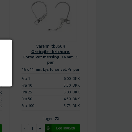
Varenr.: tb0604
Ørebøjle - brichure.
t
Forsølvet messing. 16 mm. 1
par
16 x 11 mm. Lys forsølvet. Pr. par
Fra 1
6,00
DKK
K
Fra 10
5,50
DKK
K
Fra 25
5,00
DKK
K
Fra 50
4,50
DKK
K
Fra 100
3,75
DKK
K
Lager:
72