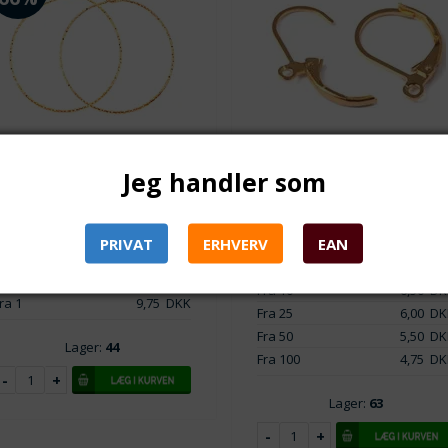
Varenr.: tb0605-0
Jeg handler som
Varenr.: tb0617-8
Ørebøjle - brichure. Forgyld
Creol - hoop. PVD forgyldt
messing. 16 mm. 1 par
kirurgisk stål. Mønstret. 30
Pr. par. 16 x 11 mm. Med
mm. 1 par
brichure lukning.
PRIVAT
ERHVERV
EAN
1 par. 30 x 35 mm. Vandfast 14k
Fra 1
7,00
DK
forgyldt kirurgisk stål.
Fra 10
6,50
DK
ra 1
9,75
DKK
Fra 25
6,00
DK
Fra 50
5,50
DK
Lager:
44
Fra 100
4,75
DK
Lager:
63