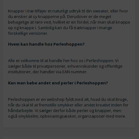
Knapper i træ tilføjer et naturligt udtryk til din sweater, eller hvor
du ønsker at sy knapperne på. Derudover er de meget
behagelige at røre ved, hvilket er en fordel, når man skal knappe
op og knappe i. Samtidig kan du få træknapper i mange
forskellige versioner.
Hvem kan handle hos Perleshoppen?
Alle er velkomne til at handle her hos os i Perleshoppen. Vi
sælger både til privatpersoner, erhvervskunder og offentlige
institutioner, der handler via EAN nummer.
Kan man købe andet end perler i Perleshoppen?
Perleshoppen er en webshop fyldt med alt, hvad du skal bruge,
når du skal til at fremstille smykker eller andet kreativt inden for
håndarbejde. Vi sælger derfor både perler og knapper, men
også smykkelim, opbevaringsæsker, organzaposer med mere.