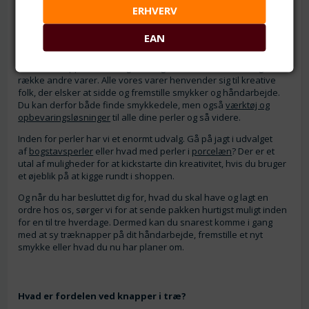
ERHVERV
kunne mikses med træknapper. På den måde får du et helt unikt
stykke håndværk med særligt udvalgte knapper.
EAN
Bliv inspireret af bogstavs- og porcelænsperler
Ud over knapper har du også mulighed for at købe en lang
række andre varer. Alle vores varer henvender sig til kreative
folk, der elsker at sidde og fremstille smykker og håndarbejde.
Du kan derfor både finde smykkedele, men også
værktøj og
opbevaringsløsninger
til alle dine perler og så videre.
Inden for perler har vi et enormt udvalg. Gå på jagt i udvalget
af
bogstavsperler
eller hvad med perler i
porcelæn
? Der er et
utal af muligheder for at kickstarte din kreativitet, hvis du bruger
et øjeblik på at kigge rundt i shoppen.
Og når du har besluttet dig for, hvad du skal have og lagt en
ordre hos os, sørger vi for at sende pakken hurtigst muligt inden
for en til tre hverdage. Dermed kan du snarest komme i gang
med at sy træknapper på dit håndarbejde, fremstille et nyt
smykke eller hvad du nu har planer om.
Hvad er fordelen ved knapper i træ?