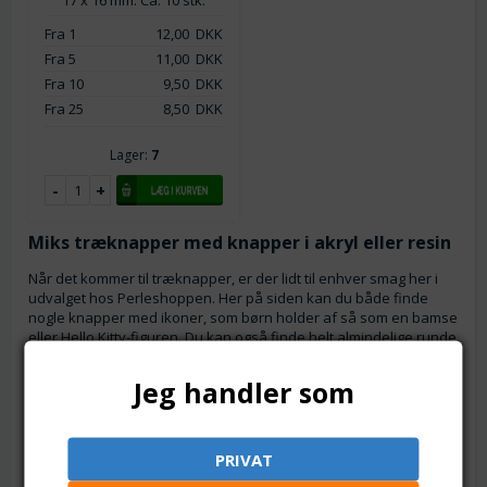
17 x 16 mm. Ca. 10 stk.
Fra 1
12,00
DKK
Fra 5
11,00
DKK
Fra 10
9,50
DKK
Fra 25
8,50
DKK
Lager:
7
Miks træknapper med knapper i akryl eller resin
Når det kommer til træknapper, er der lidt til enhver smag her i
udvalget hos Perleshoppen. Her på siden kan du både finde
nogle knapper med ikoner, som børn holder af så som en bamse
eller Hello Kitty-figuren. Du kan også finde helt almindelige runde
knapper i træ, som passer til alle.
Jeg handler som
Træknapper vil også passe godt i et match med andre knapper.
Det skaber et spil på den genstand, knapperne skal sættes på,
og det fanger ens opmærksomhed. Det kan eksempelvis
være
akrylknapper
eller knapper i materialet
resin
.
PRIVAT
I begge kategorier (akryl og resin) finder du knapper, der vil