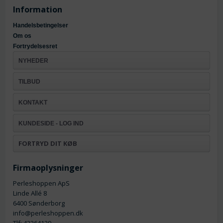
Information
Handelsbetingelser
Om os
Fortrydelsesret
NYHEDER
TILBUD
KONTAKT
KUNDESIDE - LOG IND
FORTRYD DIT KØB
Firmaoplysninger
Perleshoppen ApS
Linde Allé 8
6400 Sønderborg
info@perleshoppen.dk
Tlf: 42264129