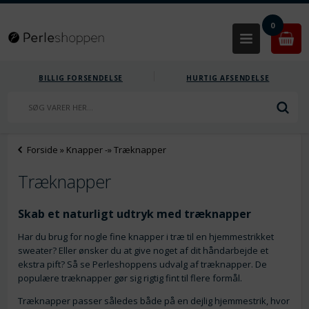
0
BILLIG FORSENDELSE
HURTIG AFSENDELSE
Forside
»
Knapper
-»
Træknapper
Træknapper
Skab et naturligt udtryk med træknapper
Har du brug for nogle fine knapper i træ til en hjemmestrikket
sweater? Eller ønsker du at give noget af dit håndarbejde et
ekstra pift? Så se Perleshoppens udvalg af træknapper. De
populære træknapper gør sig rigtig fint til flere formål.
Træknapper passer således både på en dejlig hjemmestrik, hvor