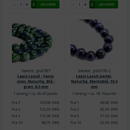
Varenr.: ps0787
Varenr.: ps0578-2
Lapis Lazuli - Fønix
Lapis Lazuli perler.
sten. Naturlig. Blå -
Naturlig. Mørkeblå. 10.5
grøn. 8.5 mm
mm
1 streng = ca. 45-47 perler
1 streng = ca. 18-19 perler
Fra 1
129,00
DKK
Fra 1
69,00
DKK
Fra 2
122,50
DKK
Fra 2
65,50
DKK
Fra 5
115,00
DKK
Fra 5
57,50
DKK
Fra 10
98,75
DKK
Fra 10
52,50
DKK