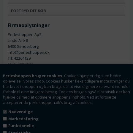
FORTRYD DIT KØB
Firmaoplysninger
Perleshoppen ApS
Linde Allé 8
6400 Sønderborg
info@perleshoppen.dk
Tlf: 42264129
CVR: 39061023
Perleshoppen bruger cookies.
Cookies hjælper dig til en bedre
oplevelse i vores shop. Cookies husker f.eks tidligere indtastninger du
har lavet i shoppen og kan bruges til at vise dig mere relevant indhold i
forhold til dine tidligere besøg. Cookies bruges også til statistik der kan
hjælpe os med at optimere shoppens indhold. Ved at fortsætte
Nyhedsmail
accepterer du perleshoppen.dk’s brug af cookies.
Tilmeld dig vores nyhedsbrev og få rabatter og
Nødvendige
tilbud som en af de første.
Markedsføring
Funktionelle
Statistiske