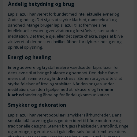
Åndelig betydning og brug
Lapis lazuli har været forbundet med intellektuelle evner og
åndelig indsigt. Det siges at styrke klarhed, dømmekraft og
sandhed. Mange bruger lapis lazuli til at fremme sine
intellektuelle evner, giver visdom og forståelse, især under
meditation. Det tredje øje, eller det sjette chakra, siges at blive
aktiveret af denne sten, hvilket åbner for dybere indsigter og
spirituel oplysning.
Energi og healing
Energiudøvere og krystalhealere værdsætter lapis lazuli for
dens evne til at bringe balance og harmoni. Den dybe farve
menes at fremme ro og lindre stress. Stenen bruges ofte til at
styrke følelser af fred og stabilitet. Når den bruges under
meditation, kan den hjælpe med at fokusere og
fremme
klarhed
sindet og åbne op for åndelig kommunikation.
Smykker og dekoration
Lapis lazuli har været populær i smykker i århundreder. Dens
smukke blå farve og glans gør den ideel til både moderne og
traditionelle designs. Stenen bruges i halskæder, armbånd, ringe
og øreringe, og er ofte sat i guld eller sølv for at fremhæve dens
skønhed. Udover smykker bruges lapis lazuli også i kunst og