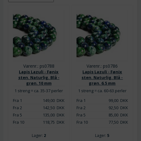
Varenr.: ps0788
Varenr.: ps0786
Lapis Lazuli - Fønix
Lapis Lazuli - Fønix
sten. Naturlig. Blå -
sten. Naturlig. Blå -
grøn. 10 mm
grøn. 6.5 mm
1 streng = ca. 35-37 perler
1 streng = ca. 60-63 perler
Fra 1
149,00
DKK
Fra 1
99,00
DKK
Fra 2
142,50
DKK
Fra 2
92,50
DKK
Fra 5
135,00
DKK
Fra 5
85,00
DKK
Fra 10
118,75
DKK
Fra 10
77,50
DKK
Lager:
2
Lager:
5