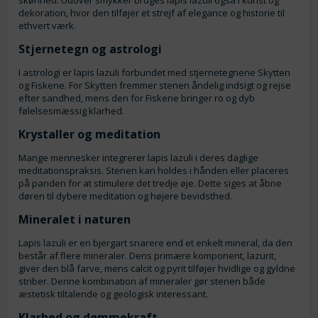
dekoration, hvor den tilføjer et strejf af elegance og historie til
ethvert værk.
Stjernetegn og astrologi
I astrologi er lapis lazuli forbundet med stjernetegnene Skytten
og Fiskene. For Skytten fremmer stenen åndelig indsigt og rejse
efter sandhed, mens den for Fiskene bringer ro og dyb
følelsesmæssig klarhed.
Krystaller og meditation
Mange mennesker integrerer lapis lazuli i deres daglige
meditationspraksis. Stenen kan holdes i hånden eller placeres
på panden for at stimulere det tredje øje. Dette siges at åbne
døren til dybere meditation og højere bevidsthed.
Mineralet i naturen
Lapis lazuli er en bjergart snarere end et enkelt mineral, da den
består af flere mineraler. Dens primære komponent, lazurit,
giver den blå farve, mens calcit og pyrit tilføjer hvidlige og gyldne
striber. Denne kombination af mineraler gør stenen både
æstetisk tiltalende og geologisk interessant.
Klarhed og dømmekraft