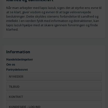
Når man arbejder med lapis lazuli, siges det at styrke ens evne til
at se klart, giver visdom og evnen til at tage velovervejede
beslutninger. Dette skyldes stenens forbindelse til sandhed og
intellekt. I en verden fyldt med information og distraktioner, kan
lapis lazuli hjælpe med at skære igennem forvirringen og finde
klarhed.
Information
Handelsbetingelser
Om os
Fortrydelsesret
NYHEDER
TILBUD
KONTAKT
KUNDESIDE - LOG IND