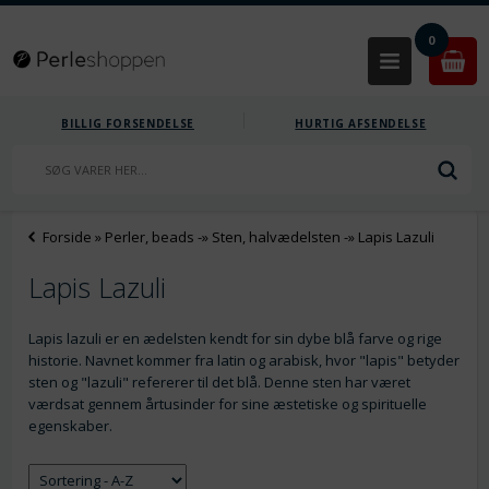
0
BILLIG FORSENDELSE
HURTIG AFSENDELSE
Forside
»
Perler, beads
-»
Sten, halvædelsten
-»
Lapis Lazuli
Lapis Lazuli
Lapis lazuli er en ædelsten kendt for sin dybe blå farve og rige
historie. Navnet kommer fra latin og arabisk, hvor "lapis" betyder
sten og "lazuli" refererer til det blå. Denne sten har været
værdsat gennem årtusinder for sine æstetiske og spirituelle
egenskaber.