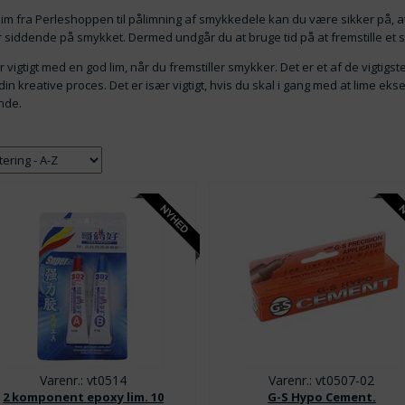
im fra Perleshoppen til pålimning af smykkedele kan du være sikker på, 
r siddende på smykket. Dermed undgår du at bruge tid på at fremstille et 
r vigtigt med en god lim, når du fremstiller smykker. Det er et af de vigtig
in kreative proces. Det er især vigtigt, hvis du skal i gang med at lime ek
nde.
Varenr.: vt0514
Varenr.: vt0507-02
2 komponent epoxy lim. 10
G-S Hypo Cement.