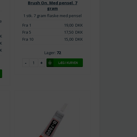
Brush On. Med pensel. 7
gram
1 stk. 7 gram flaske med pensel
ne
Fra 1
19,00
DKK
Fra 5
17,50
DKK
K
Fra 10
15,00
DKK
K
K
Lager:
72