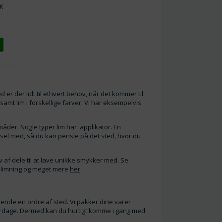
K
 er der lidt til ethvert behov, når det kommer til
samt lim i forskellige farver. Vi har eksempelvis
åder. Nogle typer lim har applikator. En
ensel med, så du kan pensle på det sted, hvor du
 af dele til at lave unikke smykker med. Se
ålimning og meget mere
her
.
 sende en ordre af sted. Vi pakker dine varer
hverdage. Dermed kan du hurtigt komme i gang med