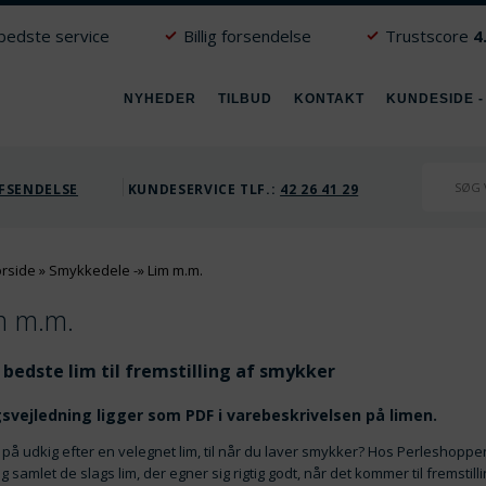
 bedste service
Billig forsendelse
Trustscore
4
NYHEDER
TILBUD
KONTAKT
KUNDESIDE -
FSENDELSE
KUNDESERVICE TLF.:
42 26 41 29
orside
»
Smykkedele
-»
Lim m.m.
m m.m.
 bedste lim til fremstilling af smykker
svejledning ligger som PDF i varebeskrivelsen på limen.
 på udkig efter en velegnet lim, til når du laver smykker? Hos Perleshoppe
g samlet de slags lim, der egner sig rigtig godt, når det kommer til fremstill