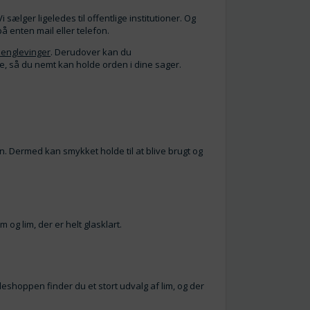
lger ligeledes til offentlige institutioner. Og
å enten mail eller telefon.
 englevinger
. Derudover kan du
e, så du nemt kan holde orden i dine sager.
n. Dermed kan smykket holde til at blive brugt og
 og lim, der er helt glasklart.
leshoppen finder du et stort udvalg af lim, og der