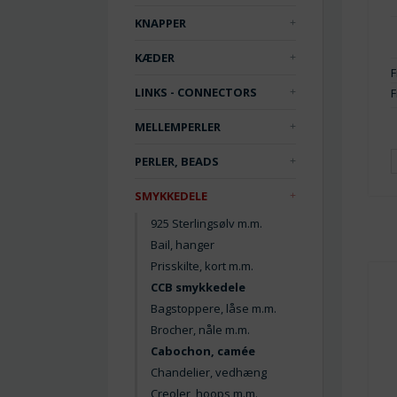
KNAPPER
KÆDER
F
LINKS - CONNECTORS
F
MELLEMPERLER
PERLER, BEADS
SMYKKEDELE
925 Sterlingsølv m.m.
Bail, hanger
Prisskilte, kort m.m.
CCB smykkedele
Bagstoppere, låse m.m.
Brocher, nåle m.m.
Cabochon, camée
Chandelier, vedhæng
Creoler, hoops m.m.