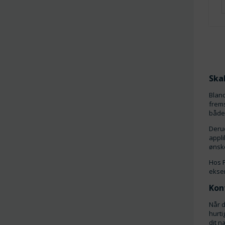
Skal
Bland
frems
både 
Derud
appli
ønske
Hos P
eksem
Kon
Når d
hurti
dit n