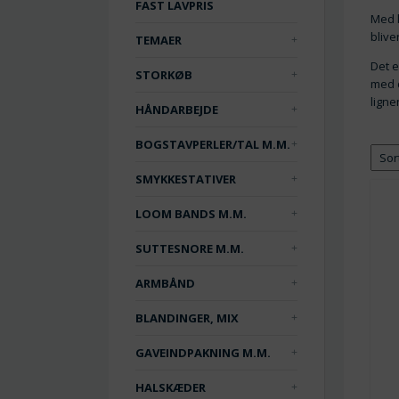
FAST LAVPRIS
Med l
blive
TEMAER
Det e
STORKØB
med d
ligne
HÅNDARBEJDE
BOGSTAVPERLER/TAL M.M.
SMYKKESTATIVER
LOOM BANDS M.M.
SUTTESNORE M.M.
ARMBÅND
BLANDINGER, MIX
GAVEINDPAKNING M.M.
HALSKÆDER