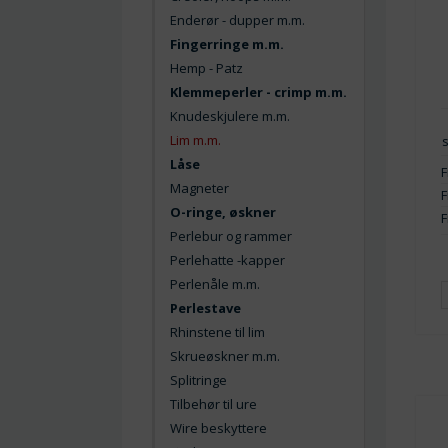
Enderør - dupper m.m.
Fingerringe m.m.
Hemp - Patz
Klemmeperler - crimp m.m.
Knudeskjulere m.m.
Lim m.m.
Låse
F
Magneter
F
O-ringe, øskner
F
Perlebur og rammer
Perlehatte -kapper
Perlenåle m.m.
Perlestave
Rhinstene til lim
Skrueøskner m.m.
Splitringe
Tilbehør til ure
Wire beskyttere