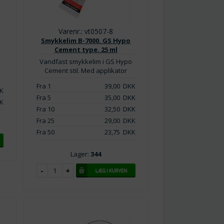
Varenr.: vt0507-8
Smykkelim B-7000. GS Hypo
Cement type. 25 ml
Vandfast smykkelim i GS Hypo
o
Cement stil. Med applikator
Fra 1
39,00
DKK
K
Fra 5
35,00
DKK
K
Fra 10
32,50
DKK
Fra 25
29,00
DKK
Fra 50
23,75
DKK
Lager:
344