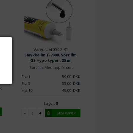
Varenr.: vt0507-31
Smykkelim T-7000. Sort lim.
GS Hypo typen. 25 ml
Sort lim. Med applikator.
Fra 1
59,00
DKK
K
Fra 5
55,00
DKK
K
Fra 10
49,00
DKK
Lager:
8