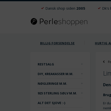
Dansk shop siden
2005
Dk's
BILLIG FORSENDELSE
HURTIG A
F
RESTSALG
Li
DIY, KREAKASSER M.M.
NØGLERINGE M.M.
Den
925 STERLING SØLV M.M.
Brug
ALT DET SJOVE :-)
Er du
nemli