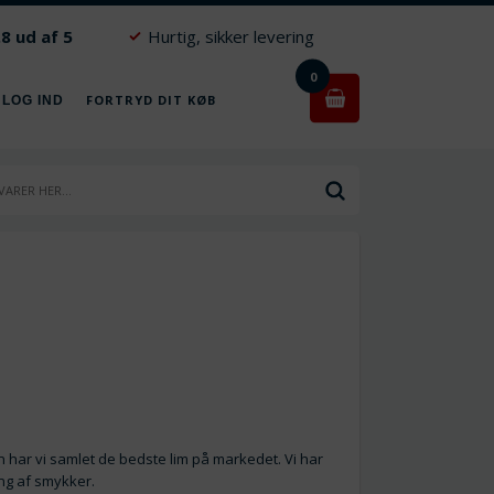
.8 ud af 5
Hurtig, sikker levering
0
FORTRYD DIT KØB
 LOG IND
n har vi samlet de bedste lim på markedet. Vi har
ing af smykker.