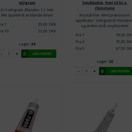
ml/gram
Smykkelim. 9 ml til bl.a.
rhinstene
2x 5 ml/gram. Blandes 1:1. Inkl.
lille spartel til at blande limen
Krystal klar. Med præcisions
applikator. Velegnet til rhinste
ra 1
29,00
DKK
og andre små smykkedele
ra 10
23,00
DKK
Fra 1
79,00
DK
Fra 2
75,00
DK
Lager:
24
Fra 5
67,50
DK
Lager:
22