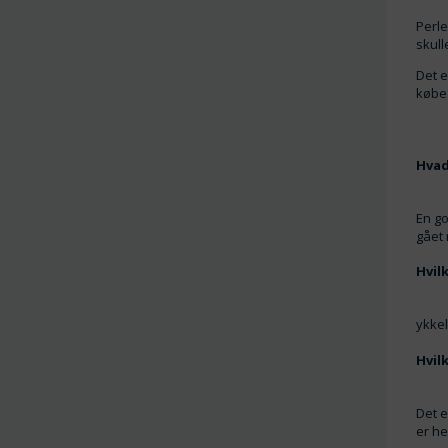
Perle
skull
Det e
køb
Hvad
En go
gået
Hvil
ykkel
Hvil
Det e
er he