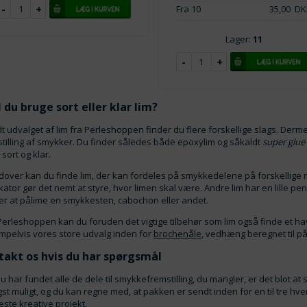
Fra 10
35,00
DK
Lager:
11
 du bruge sort eller klar lim?
t udvalget af lim fra Perleshoppen finder du flere forskellige slags. Dermed
tilling af smykker. Du finder således både epoxylim og såkaldt
super glue
sort og klar.
over kan du finde lim, der kan fordeles på smykkedelene på forskellige m
kator gør det nemt at styre, hvor limen skal være. Andre lim har en lille p
r at pålime en smykkesten, cabochon eller andet.
erleshoppen kan du foruden det vigtige tilbehør som lim også finde et hav
pelvis vores store udvalg inden for
brochenåle
, vedhæng beregnet til p
takt os hvis du har spørgsmål
u har fundet alle de dele til smykkefremstilling, du mangler, er det blot at
gst muligt, og du kan regne med, at pakken er sendt inden for en til tre 
æste kreative projekt.