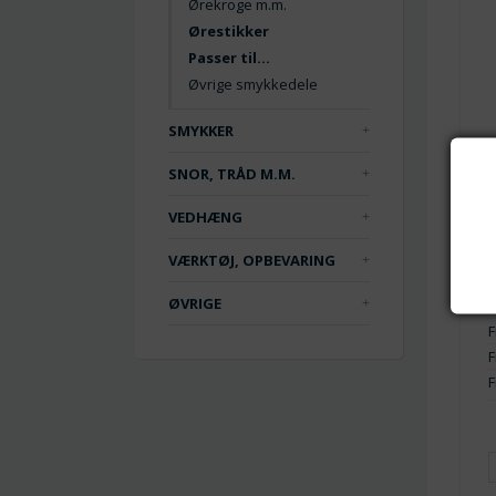
Ørekroge m.m.
Ørestikker
Passer til...
Øvrige smykkedele
SMYKKER
SNOR, TRÅD M.M.
VEDHÆNG
VÆRKTØJ, OPBEVARING
ØVRIGE
F
F
F
F