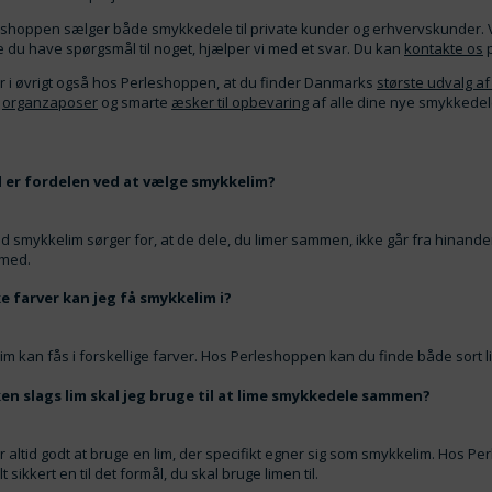
shoppen sælger både smykkedele til private kunder og erhvervskunder. Vi sæ
e du have spørgsmål til noget, hjælper vi med et svar. Du kan
kontakte os
p
r i øvrigt også hos Perleshoppen, at du finder Danmarks
største udvalg af
e
organzaposer
og smarte
æsker til opbevaring
af alle dine nye smykkedel
 er fordelen ved at vælge smykkelim?
d smykkelim sørger for, at de dele, du limer sammen, ikke går fra hinande
 med.
ke farver kan jeg få smykkelim i?
im kan fås i forskellige farver. Hos Perleshoppen kan du finde både sort lim
ken slags lim skal jeg bruge til at lime smykkedele sammen?
r altid godt at bruge en lim, der specifikt egner sig som smykkelim. Hos Per
lt sikkert en til det formål, du skal bruge limen til.