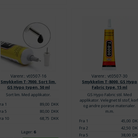
Varenr.: vt0507-16
Varenr.: vt0507-30
Smykkelim T-7000. Sort lim.
Smykkelim T-8000. GS Hypo
GS Hypo typen. 50 ml
Fabric type. 15 ml
Sort lim. Med applikator.
GS Hypo Fabric stil. Med
applikator. Velegnet til stof, kor
ra 1
89,00
DKK
og andre porøse materialer.
ra 5
80,00
DKK
m.m.
ra 10
68,75
DKK
Fra 1
45,00
DK
Fra 2
42,50
DK
Lager:
6
Fra 5
38,00
DK