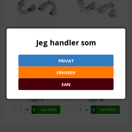
Varenr.: tb0550-1
Varenr.: tb0550-3
Jeg handler som
Wire beskytter.
Wire beskytter.
Kirurgisk stål. 4x6 mm. 5
Kirurgisk stål. 5x6 mm. 5
stk.
stk.
4.5 x 6.5 mm, hul: 0.8 mm
5 x 6>6.5 mm, hul: 1.5 mm
PRIVAT
Fra 1
14,00
DKK
Fra 1
14,00
DKK
ERHVERV
Fra 2
13,00
DKK
Fra 2
13,00
DKK
Fra 5
12,00
DKK
Fra 5
12,00
DKK
EAN
Fra 10
11,00
DKK
Fra 10
11,00
DKK
Lager:
1
Lager:
35