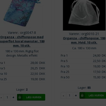
Varenr.: org0047-8
Varenr.: org0010-21
Organza - chiffonpose med
Organza - chiffonpose. 180
superflot koral mønster. 180
mm. Hvid. 10 stk.
mm. 10 stk.
Ca. 180 x 130 mm
180 x 130 mm. Rigtig flot
design. Metallic effekt
Fra 1
24,00
DK
Fra 5
22,50
DK
ra 1
28,00
DKK
Fra 10
19,00
DK
ra 5
26,25
DKK
Fra 25
17,50
DK
ra 10
22,50
DKK
Fra 50
15,00
DK
ra 25
19,00
DKK
Lager:
85
Lager:
2