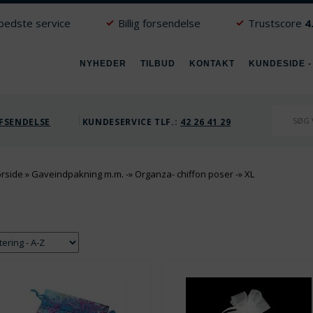
 bedste service
Billig forsendelse
Trustscore
4
NYHEDER
TILBUD
KONTAKT
KUNDESIDE -
FSENDELSE
KUNDESERVICE TLF.:
42 26 41 29
orside
»
Gaveindpakning m.m.
-»
Organza- chiffon poser
-»
XL