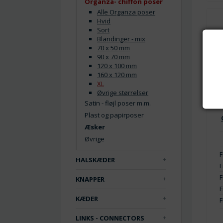
Organza- chiffon poser
Alle Organza poser
Hvid
Sort
Blandinger - mix
70 x 50 mm
90 x 70 mm
120 x 100 mm
160 x 120 mm
XL
Øvrige størrelser
Satin - fløjl poser m.m.
Plast og papirposer
Æsker
Øvrige
F
HALSKÆDER
F
F
KNAPPER
F
KÆDER
F
LINKS - CONNECTORS