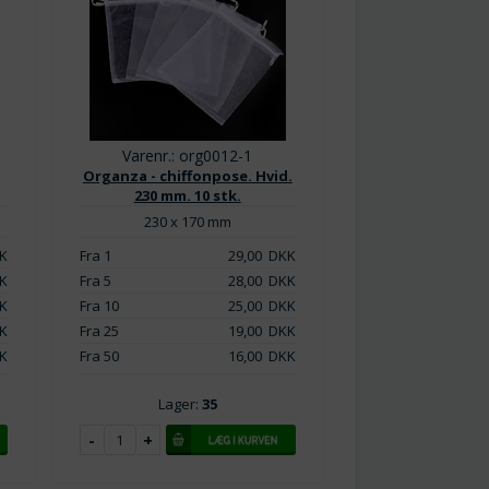
Varenr.: org0012-1
Organza - chiffonpose. Hvid.
230 mm. 10 stk.
230 x 170 mm
K
Fra 1
29,00
DKK
K
Fra 5
28,00
DKK
K
Fra 10
25,00
DKK
K
Fra 25
19,00
DKK
K
Fra 50
16,00
DKK
Lager:
35