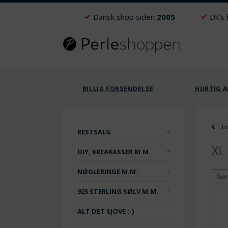
Dansk shop siden
2005
Dk's
BILLIG FORSENDELSE
HURTIG A
F
RESTSALG
XL
DIY, KREAKASSER M.M.
NØGLERINGE M.M.
925 STERLING SØLV M.M.
ALT DET SJOVE :-)