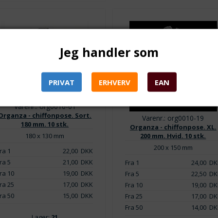
Jeg handler som
PRIVAT
ERHVERV
EAN
Varenr.: org0010-01
Organza - chiffonpose. Sort.
Varenr.: org0010-19
180 mm. 10 stk.
Organza - chiffonpose. XL.
180 x 130 mm
200 mm. Hvid. 10 stk.
200 x 150 mm
ra 1
22,00
DKK
ra 5
21,00
DKK
Fra 1
24,00
DK
ra 10
19,00
DKK
Fra 5
22,50
DK
ra 25
17,00
DKK
Fra 10
19,00
DK
ra 50
15,00
DKK
Fra 25
17,00
DK
Fra 50
14,00
DK
Lager:
21