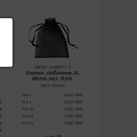
Varenr.: org0012-3
Organza - chiffonpose. XL.
200 mm. Sort. 10 stk.
200 x 150 mm
Fra 1
24,00
DKK
Fra 5
22,50
DKK
K
Fra 10
19,00
DKK
K
Fra 25
17,00
DKK
K
Fra 50
14,00
DKK
K
K
Lager:
10