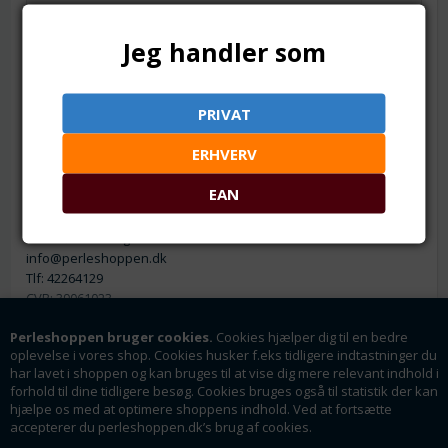
KONTAKT
Jeg handler som
KUNDESIDE - LOG IND
PRIVAT
FORTRYD DIT KØB
ERHVERV
Firmaoplysninger
EAN
Perleshoppen ApS
Linde Allé 8
6400 Sønderborg
info@perleshoppen.dk
Tlf: 42264129
CVR: 39061023
Perleshoppen bruger cookies.
Cookies hjælper dig til en bedre
oplevelse i vores shop. Cookies husker f.eks tidligere indtastninger du
har lavet i shoppen og kan bruges til at vise dig mere relevant indhold i
forhold til dine tidligere besøg. Cookies bruges også til statistik der kan
hjælpe os med at optimere shoppens indhold. Ved at fortsætte
Nyhedsmail
accepterer du perleshoppen.dk’s brug af cookies.