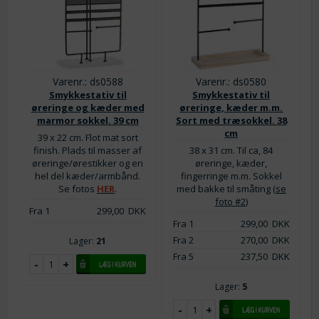
Varenr.: ds0588
Varenr.: ds0580
Smykkestativ til
Smykkestativ til
øreringe og kæder med
øreringe, kæder m.m.
marmor sokkel. 39 cm
Sort med træsokkel. 38
cm
39 x 22 cm. Flot mat sort
finish. Plads til masser af
38 x 31 cm. Til ca, 84
øreringe/ørestikker og en
øreringe, kæder,
hel del kæder/armbånd.
fingerringe m.m. Sokkel
Se fotos
HER
.
med bakke til småting (
se
foto #2
)
Fra 1
299,00
DKK
Fra 1
299,00
DKK
Fra 2
270,00
DKK
Lager:
21
Fra 5
237,50
DKK
Lager:
5