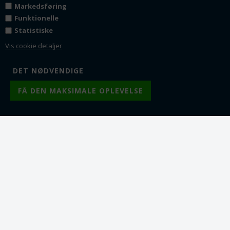
vare/2.sortering. Se
Markedsføring
stk. Passer til disse
detaljer
her
cellofanposer
HER
Funktionelle
Fra 1
69,00
DKK
Statistiske
Fra 1
25,00
DKK
Fra 2
65,00
DKK
Fra 2
23,75
DKK
Vis cookie detaljer
Fra 5
60,00
DKK
Fra 5
21,00
DKK
Fra 10
55,00
DKK
Fra 10
18,00
DKK
Lager:
16
Lager:
22
SPAR
59%
Varenr.: ds0530-12
Varenr.: ds0530-17