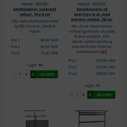
Varenr.: ds0581
Varenr.: ds0590
Smykkeskrin. Lyserødt
Smykkestativ til
velour. 10 x 6 cm
øreringe m.m. med
marmor sokkel. 38 cm.
Lille sødt smykkeskrin med
lynlås10 x 6 cm. Ideelt til
38 x 23 cm. Med marmor
rejsen
sokkel og masser af plads
til dine smykker. Inkl.
Fra 1
89,00
DKK
dansk samlevejledning
Fra 2
82,50
DKK
som du finder nederst i
beskrivelsen
HER
Fra 5
75,00
DKK
Fra 1
329,00
DKK
Lager:
10
Fra 2
319,00
DKK
Fra 5
299,00
DKK
Lager:
13