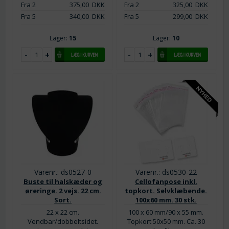
Fra 2
375,00
DKK
Fra 2
325,00
DKK
Fra 5
340,00
DKK
Fra 5
299,00
DKK
Lager:
15
Lager:
10
Varenr.: ds0527-0
Varenr.: ds0530-22
Buste til halskæder og
Cellofanpose inkl.
øreringe. 2 vejs. 22 cm.
topkort. Selvklæbende.
Sort.
100x60 mm. 30 stk.
22 x 22 cm.
100 x 60 mm/90 x 55 mm.
Vendbar/dobbeltsidet.
Topkort 50x50 mm. Ca. 30