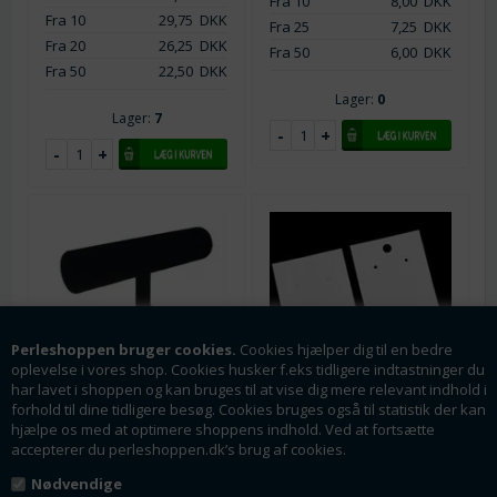
Fra 10
8,00
DKK
Fra 10
29,75
DKK
Fra 25
7,25
DKK
Fra 20
26,25
DKK
Fra 50
6,00
DKK
Fra 50
22,50
DKK
Lager:
0
Lager:
7
Perleshoppen bruger cookies.
Cookies hjælper dig til en bedre
oplevelse i vores shop. Cookies husker f.eks tidligere indtastninger du
har lavet i shoppen og kan bruges til at vise dig mere relevant indhold i
Varenr.: ds0518-0
Varenr.: ds0530-13
forhold til dine tidligere besøg. Cookies bruges også til statistik der kan
Display til armbånd/ure
Kort - topkort til
hjælpe os med at optimere shoppens indhold. Ved at fortsætte
med 1 rulle. Sort.
øreringe m.m. Hvid. 80 x
accepterer du perleshoppen.dk’s brug af cookies.
Velour.
50 mm. 50 stk.
24 x 14.5 cm. B-
Nødvendige
80 x 50 mm. Ca. 50