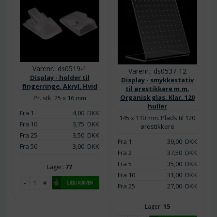
Varenr.: ds0519-1
Varenr.: ds0537-12
Display - holder til
Display - smykkestativ
fingerringe. Akryl. Hvid
til ørestikkere m.m.
Organisk glas. Klar. 120
Pr. stk. 25 x 16 mm
huller
Fra 1
4,00
DKK
145 x 110 mm. Plads til 120
Fra 10
3,75
DKK
ørestikkere
Fra 25
3,50
DKK
Fra 1
39,00
DKK
Fra 50
3,00
DKK
Fra 2
37,50
DKK
Fra 5
35,00
DKK
Lager:
77
Fra 10
31,00
DKK
Fra 25
27,00
DKK
Lager:
15