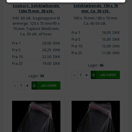
Cellofanpose sæt inkl.
Cellofanpose.
topkort. Selvklæbende.
Selvklæbende. 100 x 70
120x75 mm. 30 stk.
mm. Ca. 50 stk.
*Du bliver medlem af vores kundeklub, hvor du modtager nyheder og
tilbud fra os. Du kan altid let afmelde dig igen.
Inkl. 60 stk. bagstoppere til
100 x 70 mm / 80 x 70 mm.
Se vores
Persondatapolitik her.
øreringe. 120 x 75 mm/95 x
Ca. 45-50 stk.
70 mm. Topkort 90x60 mm.
Fra 1
16,00
DKK
Ca. 30 stk. af hver.
Fra 5
15,00
DKK
Fra 1
29,00
DKK
Fra 10
13,00
DKK
Fra 5
26,25
DKK
Fra 25
11,00
DKK
Fra 10
22,50
DKK
Fra 25
19,00
DKK
Lager:
46
Lager:
30