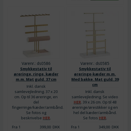
Varenr.: ds0586
Varenr.: ds0585
Smykkestativ til
Smykkestativ til
øreringe, ringe, kæder
øreringe-kæder m.m.
m.m. Mat guld. 37 cm
Med bakke. Mat guld. 39
cm
Inkl. dansk
samlevejledning. 37 x 20
Inkl. dansk
cm. Op til 36 øreringe, en
samlevejledning. Se video
del
HER
. 39 x 26 cm. Op til 48
fingerringe/kæder/armbånd.
øreringe/ørestikker og en
Se fotos og
hel del kæder/armbånd.
beskrivelse
HER
.
Se fotos
HER
.
Fra 1
399,00
DKK
Fra 1
349,00
DKK