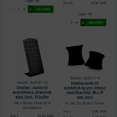
Lager:
20
Fra 25
16,00
DKK
Lager:
13
Varenr.: ds0517-4
Varenr.: ds0537-10
Display pude til
Display - stativ til
armbånd og ure. Velour
ørestikkere. Organisk
med fiberfyld. 90 x 75
glas. Sort. 72 huller
mm. Sort
195 x 90 mm. Plads til 72
Pr. stk. Ca. 85-90 x 75 mm
ørestikkere
Fra 1
9,00
DKK
Fra 1
35,00
DKK