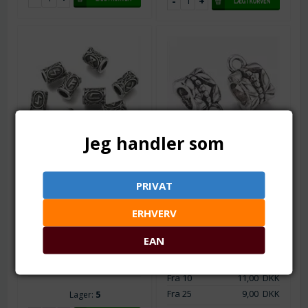
Jeg handler som
Varenr.: spc0527
Varenr.: vh0243
Spacer - led. Runer.
Vedhæng bail med øje.
Futhark. 13 x 10 mm.1
Tibetansk sølv. 12 mm.
PRIVAT
sæt = 24 stk.
10 stk.
ERHVERV
13 x 10 mm. 6 mm hul
12 x 7 mm. Hul: ca. 5 mm. 10
stk.
Fra 1
169,00
DKK
EAN
Fra 1
14,00
DKK
Fra 2
160,00
DKK
Fra 5
12,50
DKK
Fra 5
145,00
DKK
Fra 10
11,00
DKK
Fra 25
9,00
DKK
Lager:
5