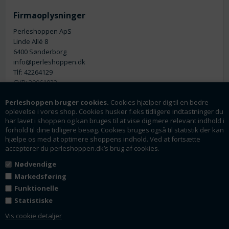
Firmaoplysninger
Perleshoppen ApS
Linde Allé 8
6400 Sønderborg
info@perleshoppen.dk
Tlf: 42264129
CVR: 39061023
Perleshoppen bruger cookies.
Cookies hjælper dig til en bedre
oplevelse i vores shop. Cookies husker f.eks tidligere indtastninger du
har lavet i shoppen og kan bruges til at vise dig mere relevant indhold i
forhold til dine tidligere besøg. Cookies bruges også til statistik der kan
hjælpe os med at optimere shoppens indhold. Ved at fortsætte
Nyhedsmail
accepterer du perleshoppen.dk’s brug af cookies.
Tilmeld dig vores nyhedsbrev og få rabatter og
Nødvendige
tilbud som en af de første.
Markedsføring
Funktionelle
Statistiske
Tilmeld
Vis cookie detaljer