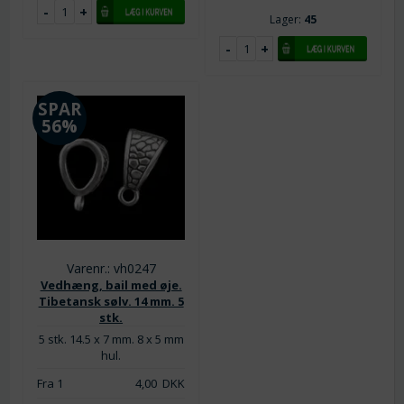
Lager:
45
SPAR
56%
Varenr.: vh0247
Vedhæng, bail med øje.
Tibetansk sølv. 14 mm. 5
stk.
5 stk. 14.5 x 7 mm. 8 x 5 mm
hul.
Fra 1
4,00
DKK