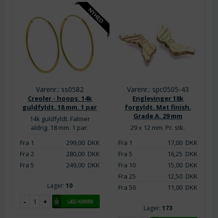
Varenr.: ss0582
Varenr.: spc0505-43
Creoler - hoops. 14k
Englevinger 18k
guldfyldt. 18 mm. 1 par
forgyldt. Mat finish.
Grade A. 29 mm
14k guldfyldt. Falmer
aldrig. 18 mm. 1 par.
29 x 12 mm. Pr. stk.
Fra 1
299,00
DKK
Fra 1
17,00
DKK
Fra 2
280,00
DKK
Fra 5
16,25
DKK
Fra 5
249,00
DKK
Fra 10
15,00
DKK
Fra 25
12,50
DKK
Lager:
10
Fra 50
11,00
DKK
Lager:
173