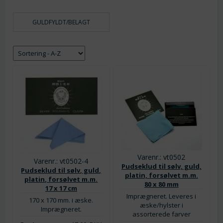
GULDFYLDT/BELAGT
Varenr.: vt0502
Varenr.: vt0502-4
Pudseklud til sølv, guld,
Pudseklud til sølv, guld,
platin, forsølvet m.m.
platin, forsølvet m.m.
80 x 80 mm
17 x 17 cm
Imprægneret. Leveres i
170 x 170 mm. i æske.
æske/hylster i
Imprægneret.
assorterede farver