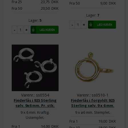
Fra 25
23,75
DKK
Fra 50
9,00
DKK
Fra 50
20,50
DKK
Lager:
7
Lager:
5
Varenr.: ss0554
Varenr.: ss0510-1
Fjederlås i 925 Sterling
Fjederlås i forgyldt 925
sølv. 9x6 mm. Pr. stk.
Sterling sølv. 9 x 6 mm.
9 x 6 mm. Kraftig.
9 x ø6 mm. Stemplet.
Ustemplet.
Fra 1
19,00
DKK
Fra 1
14,00
DKK
Fra 10
18,00
DKK