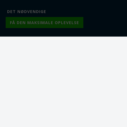
fjederlås og o-ring
Fra 1
18,00
DKK
Fra 1
49,00
DKK
Fra 10
16,25
DKK
Fra 5
45,00
DKK
Fra 25
14,75
DKK
Fra 10
39,75
DKK
Fra 50
12,50
DKK
Lager:
2
Lager:
6
Varenr.: tb0698
Varenr.: ss0616
Forlænger kæde med 2
Halskæde "kabel kæde"
fjederlåse. 75 mm. 14k
i forgyldt sterling sølv.