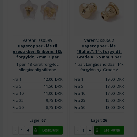
Varenr.: ss0599
Varenr.: ss0602
Bagstopper - lås til
Bagstopper - lås.
ørestikker. Silikone. 18k
"Bullet". 14k forgyldt.
forgyldt. 7 mm. 1 par
Grade A. 5.5 mm. 1 par
1 par. 18 karat forgyldt.
1 par. Langtidsholdbar 14k
Allergivenlig silikone
forgyldning. Grade A
Fra 1
12,00
DKK
Fra 1
19,00
DKK
Fra 5
11,50
DKK
Fra 5
18,00
DKK
Fra 10
11,00
DKK
Fra 10
17,00
DKK
Fra 25
9,75
DKK
Fra 25
15,00
DKK
Fra 50
8,75
DKK
Fra 50
13,00
DKK
Lager:
67
Lager:
26