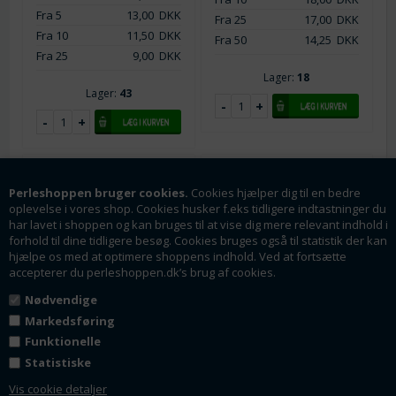
Fra 5
13,00
DKK
Fra 25
17,00
DKK
Fra 10
11,50
DKK
Fra 50
14,25
DKK
Fra 25
9,00
DKK
Lager:
18
Lager:
43
Perleshoppen bruger cookies.
Cookies hjælper dig til en bedre
oplevelse i vores shop. Cookies husker f.eks tidligere indtastninger du
har lavet i shoppen og kan bruges til at vise dig mere relevant indhold i
forhold til dine tidligere besøg. Cookies bruges også til statistik der kan
hjælpe os med at optimere shoppens indhold. Ved at fortsætte
accepterer du perleshoppen.dk’s brug af cookies.
Nødvendige
Markedsføring
Varenr.: ss0510
Varenr.: ss0569
Fjederlås. 18k forgyldt
Forlænger kæde
Funktionelle
925 Sterling sølv. 7 x 5
forgyldt 925 Sterling
Statistiske
mm.
med fjederlås. 53 mm
Vis cookie detaljer
7 x ø5 mm. Stemplet.
Ca. 53 x 1 mm. Med