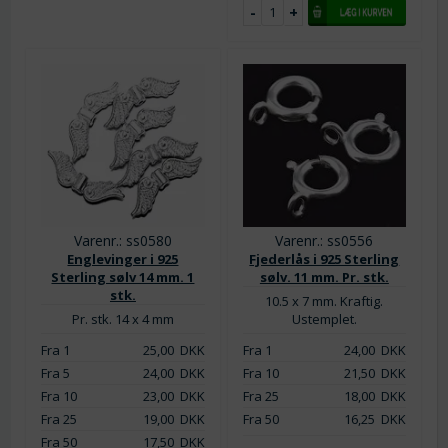
Varenr.: ss0580
Varenr.: ss0556
Englevinger i 925
Fjederlås i 925 Sterling
Sterling sølv 14 mm. 1
sølv. 11 mm. Pr. stk.
stk.
10.5 x 7 mm. Kraftig.
Pr. stk. 14 x 4 mm
Ustemplet.
Fra 1
25,00
DKK
Fra 1
24,00
DKK
Fra 5
24,00
DKK
Fra 10
21,50
DKK
Fra 10
23,00
DKK
Fra 25
18,00
DKK
Fra 25
19,00
DKK
Fra 50
16,25
DKK
Fra 50
17,50
DKK