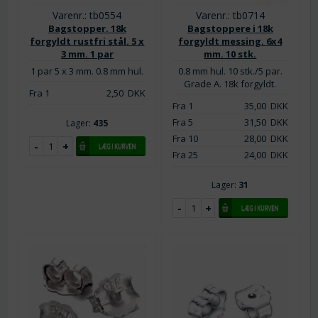
Varenr.: tb0554
Varenr.: tb0714
Bagstopper. 18k
Bagstoppere i 18k
forgyldt rustfri stål. 5 x
forgyldt messing. 6x4
3 mm. 1 par
mm. 10 stk.
1 par 5 x 3 mm. 0.8 mm hul.
0.8 mm hul. 10 stk./5 par.
Grade A. 18k forgyldt.
Fra 1
2,50
DKK
Fra 1
35,00
DKK
Fra 5
31,50
DKK
Lager:
435
Fra 10
28,00
DKK
Fra 25
24,00
DKK
Lager:
31