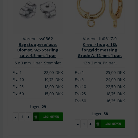
Varenr.: ss0562
Varenr.: tb0617-9
Bagstoppere/låse.
Creol - hoop. 18k
Blomst. 925 Sterling
forgyldt messing.
sølv. 4.5 mm. 1 par
Grade A. 12 mm. 1 par.
5 x 3 mm. 1 par. Stemplet
12 x 2 mm. Pr. par..
Fra 1
22,00
DKK
Fra 1
25,00
DKK
Fra 10
19,75
DKK
Fra 5
24,00
DKK
Fra 25
18,00
DKK
Fra 10
22,50
DKK
Fra 50
15,00
DKK
Fra 25
18,75
DKK
Fra 50
16,25
DKK
Lager:
29
Lager:
58