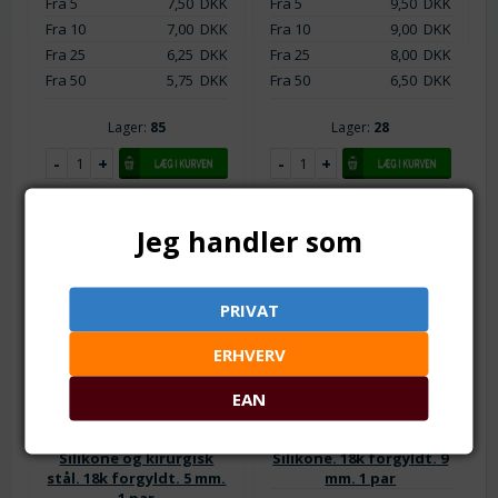
Fra 5
7,50
DKK
Fra 5
9,50
DKK
Fra 10
7,00
DKK
Fra 10
9,00
DKK
Fra 25
6,25
DKK
Fra 25
8,00
DKK
Fra 50
5,75
DKK
Fra 50
6,50
DKK
Lager:
85
Lager:
28
Jeg handler som
PRIVAT
ERHVERV
EAN
Varenr.: ss0604
Varenr.: ss0598
Bagstopper - lås.
Bagstopper - lås.
Silikone og kirurgisk
Silikone. 18k forgyldt. 9
stål. 18k forgyldt. 5 mm.
mm. 1 par