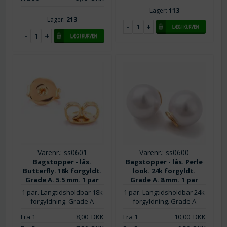
Lager:
113
Lager:
213
Varenr.: ss0601
Varenr.: ss0600
Bagstopper - lås.
Bagstopper - lås. Perle
Butterfly. 18k forgyldt.
look. 24k forgyldt.
Grade A. 5.5 mm. 1 par
Grade A. 8 mm. 1 par
1 par. Langtidsholdbar 18k
1 par. Langtidsholdbar 24k
forgyldning. Grade A
forgyldning. Grade A
Fra 1
8,00
DKK
Fra 1
10,00
DKK