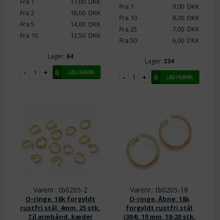
Fra 1
17,00
DKK
Fra 1
9,00
DKK
Fra 2
16,00
DKK
Fra 10
8,00
DKK
Fra 5
14,00
DKK
Fra 25
7,00
DKK
Fra 10
12,50
DKK
Fra 50
6,00
DKK
Lager:
64
Lager:
234
Varenr.: tb0205-2
Varenr.: tb0205-18
O-ringe. 18k forgyldt
O-ringe. Åbne. 18k
rustfri stål. 4mm. 25 stk.
forgyldt rustfri stål
Til armbånd, kæder
(304). 10 mm. 18-20 stk.