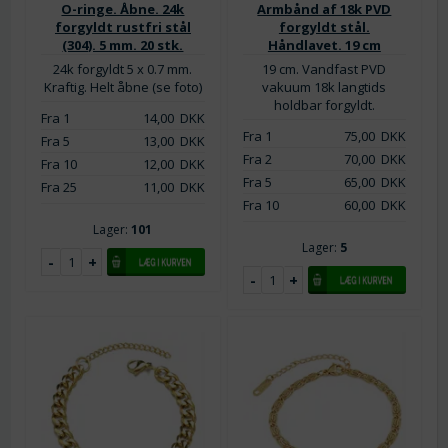
O-ringe. Åbne. 24k
Armbånd af 18k PVD
forgyldt rustfri stål
forgyldt stål.
(304). 5 mm. 20 stk.
Håndlavet. 19 cm
24k forgyldt 5 x 0.7 mm.
19 cm. Vandfast PVD
Kraftig. Helt åbne (se foto)
vakuum 18k langtids
holdbar forgyldt.
Fra 1
14,00
DKK
Fra 1
75,00
DKK
Fra 5
13,00
DKK
Fra 2
70,00
DKK
Fra 10
12,00
DKK
Fra 5
65,00
DKK
Fra 25
11,00
DKK
Fra 10
60,00
DKK
Lager:
101
Lager:
5