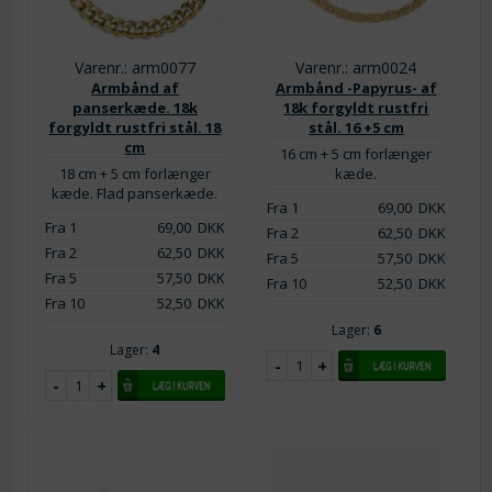
Varenr.: arm0077
Varenr.: arm0024
Armbånd af
Armbånd -Papyrus- af
panserkæde. 18k
18k forgyldt rustfri
forgyldt rustfri stål. 18
stål. 16 +5 cm
cm
16 cm + 5 cm forlænger
18 cm + 5 cm forlænger
kæde.
kæde. Flad panserkæde.
Fra 1
69,00
DKK
Fra 1
69,00
DKK
Fra 2
62,50
DKK
Fra 2
62,50
DKK
Fra 5
57,50
DKK
Fra 5
57,50
DKK
Fra 10
52,50
DKK
Fra 10
52,50
DKK
Lager:
6
Lager:
4