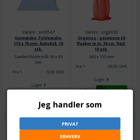
Varenr.: sm0547
Varenr.: org0030
Gaveæske, foldeæske.
Organza - gavepose til
115 x 70 mm. Babyblå. 10
flasker m.m. 36 cm. Rød.
stk.
10 stk.
Samlet/foldet mål: 90 x 63
360 x 150 mm
mm
Fra 1
29,00
DKK
Fra 1
9,00
DKK
Lager:
3
Lager:
7
Jeg handler som
PRIVAT
Information
ERHVERV
Handelsbetingelser