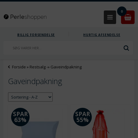
0
BILLIG FORSENDELSE
HURTIG AFSENDELSE
Forside
»
Restsalg
-»
Gaveindpakning
Gaveindpakning
SPAR
SPAR
63%
55%