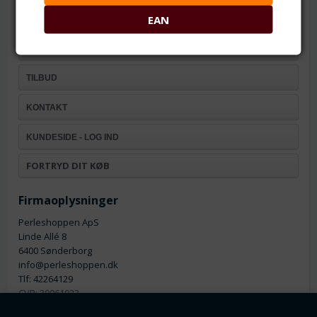
Om os
EAN
Fortrydelsesret
NYHEDER
TILBUD
KONTAKT
KUNDESIDE - LOG IND
FORTRYD DIT KØB
Firmaoplysninger
Perleshoppen ApS
Linde Allé 8
6400 Sønderborg
info@perleshoppen.dk
Tlf: 42264129
CVR: 39061023