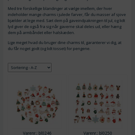
Med tre forskellige blandinger at vælge imellem, der hver
indeholder mange charms i julede farver, får du masser af sjove
bjælder at lege med. Sæt dem på gaveindpakningen til jul, og lidt
lyd giver de også fra sig når gaverne skal deles ud, eller hæng
dem på armbåndet eller halskæden.
Lige meget hvad du bruger dine charms til, garanterer vi dig, at
du får noget godt (og lidt tosset) for pengene.
Varenr.: bl0246
Varenr.: bl0250