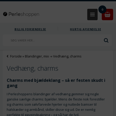
0
BILLIG FORSENDELSE
HURTIG AFSENDELSE
Forside
»
Blandinger, mix
-»
Vedhæng, charms
Vedhæng, charms
Charms med bjældeklang – så er festen skudt i
gang
I Perleshoppens blandinger af vedhæng gemmer sig nogle
ganske særlige charms: bjælder. Mens de fleste nok forestiller
sig charms som sølvfarvede hjerter og nuttede bamser til
halskæder og armbånd, skiller disse sig ud. De er nemlig
perfekte til gaveindpakning – og så har de lyd.