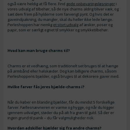
også være heldig at få flere. Find
gode opbevaringsløsninger
i
vores udvalg af tilbehør, så de nye charms aldrig bliver væk, og
sæt dem frem på hylderne som farverigt pynt. Og hvis det er
gaveindpakning, du mangler, skal du heller ikke lede længe.
Perleshoppen har nemlig
et stort udvalg
af æsker, poser og
papir, som er særligt egnet til smykker og smykketilbehør.
Hvad kan man bruge charms til?
Charms er et vedhæng, som traditionelt set bruges til at hænge
på armbånd eller halskæder. Dog kan billigere charms, såsom
Perleshoppens bjælder, også bruges til at dekorere gaver med.
Hvilke farver fås jeres bjælde-charms i?
Når du køber en blanding bjælder, får du mindst 5 forskellige
farver. Fællesnævneren er varme og hygge, og når du kigger
igennem udvalget, støder du på alt fra grøn til guld. Så der er
ingen grund til panik – du får valgmuligheder nok.
Hvordan adskiller bjælder sig fra andre charms?