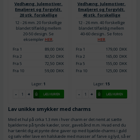
Vedhæng. Julemotiver.
Vedhæng. Julemotiver.
Emaljeret og forgyldt.
Emaljeret og forgyldt.
20 stk. forskellige
40 stk. forskellige
12 - 26 mm. 20 forskellige
12 - 26 mm. 40 forskellige
blandet tilfældig mellem
blandet tilfældig mellem
20-50 design. Se
40-60 design.. Se fotos
eksempler
HER
.
HER
Fra 1
89,00
DKK
Fra 1
179,00
DKK
Fra 2
82,50
DKK
Fra 2
165,00
DKK
Fra 5
72,50
DKK
Fra 5
155,00
DKK
Fra 10
59,00
DKK
Fra 10
125,00
DKK
Lager:
1
Lager:
15
Lav unikke smykker med charms
Med et hul på cirka 1.3 mm i hver charm er det nemt at sætte
bjælderne på tynde kæder, snor, gavebånd m.m. Hvad end du
har tænkt dig at pynte dine gaver op med bjælde-charms i guld
og sølv eller lave en halskæde med masser af farve og lyd, så er