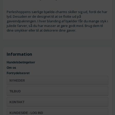
Perleshoppens særlige bjælde-charms skiller sig ud, fordi de har
lyd. Desuden er de designet til at se flotte ud på
gaveindpakningen. I hver blanding af bjælder får du mange styk i
julede farver, så du har masser at gøre godt med. Brug dem til
dine smykker eller til at dekorere dine gaver.
Information
Handelsbetingelser
Om os
Fortrydelsesret
NYHEDER
TILBUD
KONTAKT
KUNDESIDE - LOG IND