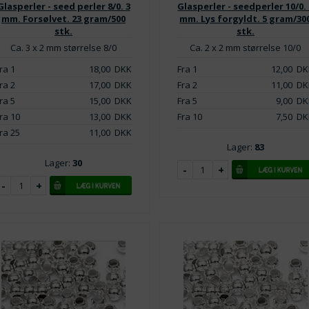
Glasperler - seed perler 8/0. 3
Glasperler - seedperler 10/0.
mm. Forsølvet. 23 gram/500
mm. Lys forgyldt. 5 gram/30
stk.
stk.
Ca. 3 x 2 mm størrelse 8/0
Ca. 2 x 2 mm størrelse 10/0
ra 1
18,00
DKK
Fra 1
12,00
DK
ra 2
17,00
DKK
Fra 2
11,00
DK
ra 5
15,00
DKK
Fra 5
9,00
DK
ra 10
13,00
DKK
Fra 10
7,50
DK
ra 25
11,00
DKK
Lager:
83
Lager:
30