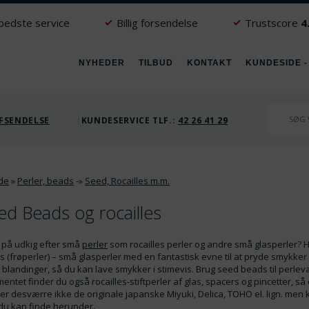
 bedste service
Billig forsendelse
Trustscore
4
NYHEDER
TILBUD
KONTAKT
KUNDESIDE -
FSENDELSE
KUNDESERVICE TLF.:
42 26 41 29
ide
»
Perler, beads
-»
Seed, Rocailles m.m.
ed Beads og rocailles
 på udkig efter små
perler
som rocailles perler og andre små glasperler? H
 (frøperler) – små glasperler med en fantastisk evne til at pryde smykker a
 blandinger, så du kan lave smykker i stimevis. Brug seed beads til perlev
mentet finder du også rocailles-stiftperler af glas, spacers og pincetter, s
rer desværre ikke de originale japanske Miyuki, Delica, TOHO el. lign. me
du kan finde herunder.