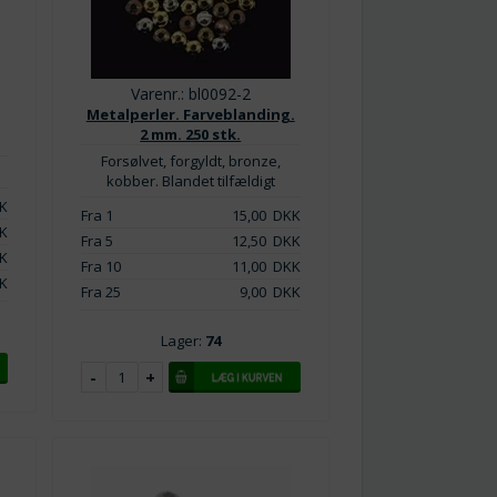
Varenr.: bl0092-2
Metalperler. Farveblanding.
2 mm. 250 stk.
Forsølvet, forgyldt, bronze,
kobber. Blandet tilfældigt
K
Fra 1
15,00
DKK
K
Fra 5
12,50
DKK
K
Fra 10
11,00
DKK
K
Fra 25
9,00
DKK
Lager:
74