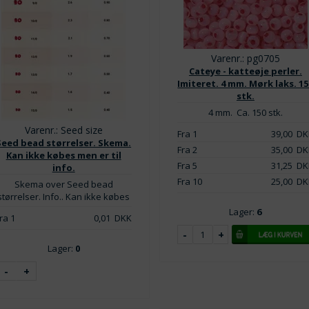
Varenr.: pg0705
Cateye - katteøje perler.
Imiteret. 4 mm. Mørk laks. 15
stk.
4 mm. Ca. 150 stk.
Varenr.: Seed size
Fra 1
39,00
DK
Seed bead størrelser. Skema.
Fra 2
35,00
DK
Kan ikke købes men er til
Fra 5
31,25
DK
info.
Fra 10
25,00
DK
Skema over Seed bead
størrelser. Info.. Kan ikke købes
Lager:
6
ra 1
0,01
DKK
Lager:
0