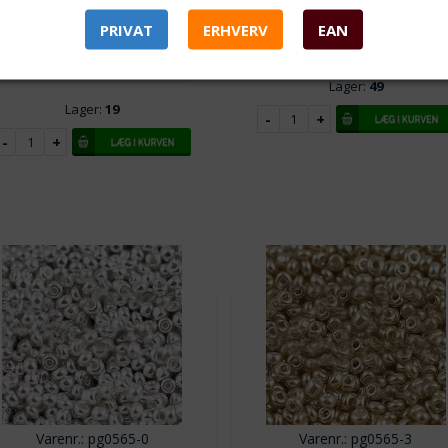
ra 5
25,00
DKK
Fra 5
7,50
DK
PRIVAT
ERHVERV
EAN
ra 10
22,50
DKK
Fra 10
6,25
DK
ra 25
18,75
DKK
Lager:
49
Lager:
19
Varenr.: pg0565-0
Varenr.: pg0565-3