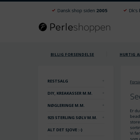
Dansk shop siden
2005
Dk's
BILLIG FORSENDELSE
HURTIG A
RESTSALG
Fors
DIY, KREAKASSER M.M.
Se
NØGLERINGE M.M.
Er du
beads
925 STERLING SØLV M.M.
store
sorti
ALT DET SJOVE :-)
Vi fø
som 