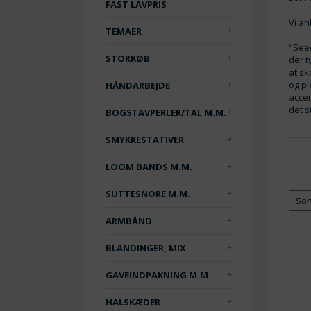
FAST LAVPRIS
Vi a
TEMAER
"Seed
STORKØB
der t
at sk
og pl
HÅNDARBEJDE
accen
det s
BOGSTAVPERLER/TAL M.M.
SMYKKESTATIVER
LOOM BANDS M.M.
SUTTESNORE M.M.
ARMBÅND
BLANDINGER, MIX
GAVEINDPAKNING M.M.
HALSKÆDER