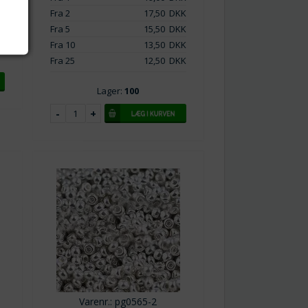
K
Fra 2
17,50
DKK
K
Fra 5
15,50
DKK
Fra 10
13,50
DKK
Fra 25
12,50
DKK
Lager:
100
Varenr.: pg0565-2