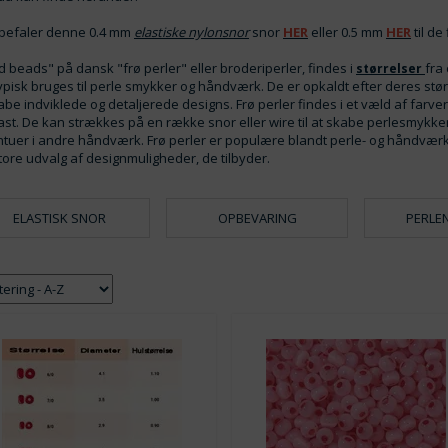
nbefaler denne 0.4 mm
elastiske nylonsnor
snor
HER
eller 0.5 mm
HER
til d
 beads" på dansk "frø perler" eller broderiperler, findes i
fra 
størrelser
ypisk bruges til perle smykker og håndværk. De er opkaldt efter deres større
abe indviklede og detaljerede designs. Frø perler findes i et væld af farve
ast. De kan strækkes på en række snor eller wire til at skabe perlesmykke
tuer i andre håndværk. Frø perler er populære blandt perle- og håndværk
tore udvalg af designmuligheder, de tilbyder.
ELASTISK SNOR
OPBEVARING
PERLEN