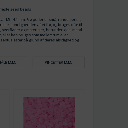
e fleste seed beads
ca. 1.5 - 4.1 mm. Frø perler er små, runde perler,
lse, som ligner den af et frø, og bruges ofte til
r, overflader og materialer, herunder glas, metal
r, eller kan bruges som mellemrum eller
sentusiaster på grund af deres alsidighed og
ÅLE M.M.
PINCETTER M.M.