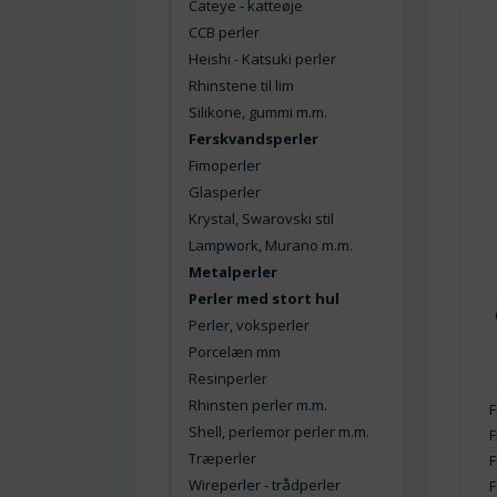
Cateye - katteøje
CCB perler
Heishi - Katsuki perler
Rhinstene til lim
Silikone, gummi m.m.
Ferskvandsperler
Fimoperler
Glasperler
Krystal, Swarovski stil
Lampwork, Murano m.m.
Metalperler
Perler med stort hul
Perler, voksperler
Porcelæn mm
Resinperler
Rhinsten perler m.m.
F
Shell, perlemor perler m.m.
F
Træperler
F
Wireperler - trådperler
F