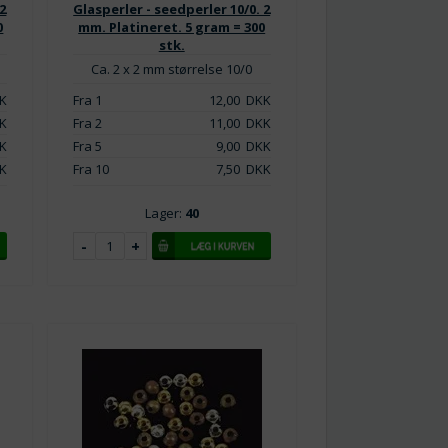
 2
Glasperler - seedperler 10/0. 2
0
mm. Platineret. 5 gram = 300
stk.
Ca. 2 x 2 mm størrelse 10/0
K
Fra 1
12,00
DKK
K
Fra 2
11,00
DKK
K
Fra 5
9,00
DKK
K
Fra 10
7,50
DKK
Lager:
40