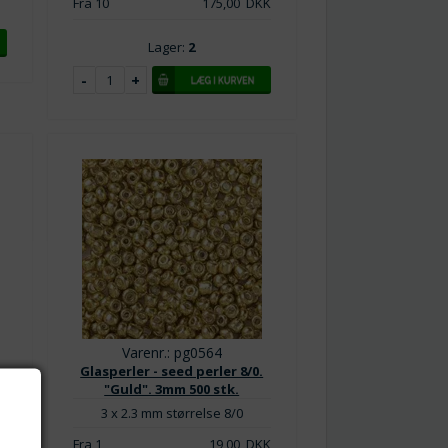
Fra 10
175,00
DKK
Lager:
2
Varenr.: pg0564
.
Glasperler - seed perler 8/0.
"Guld". 3mm 500 stk.
3 x 2.3 mm størrelse 8/0
K
Fra 1
19,00
DKK