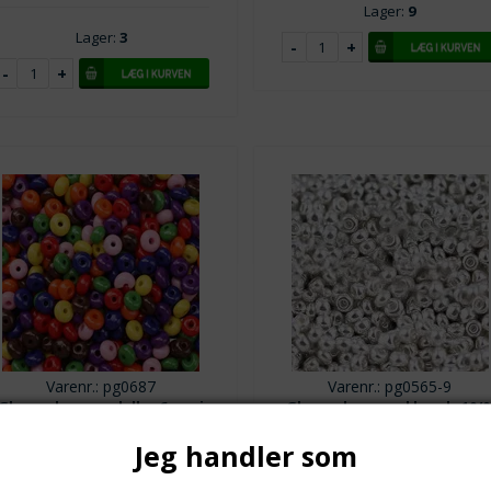
Lager:
9
Lager:
3
Varenr.: pg0687
Varenr.: pg0565-9
Glasperler - rondeller 6 mm i
Glasperler - seed beads 10/0
flotte solide farver. 60 stk.
2 mm. Forsølvet. 450+ stk.
Jeg handler som
Ca. 60 stk. i porcelæns look.
Ca. 2 x 2 mm størrelse 10/0
ra 1
29,00
DKK
Fra 1
9,00
DK