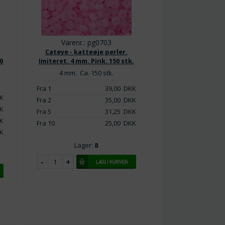
Varenr.: pg0703
Cateye - katteøje perler.
0
Imiteret. 4 mm. Pink. 150 stk.
4 mm. Ca. 150 stk.
Fra 1
39,00
DKK
K
Fra 2
35,00
DKK
K
Fra 5
31,25
DKK
K
Fra 10
25,00
DKK
K
Lager:
8