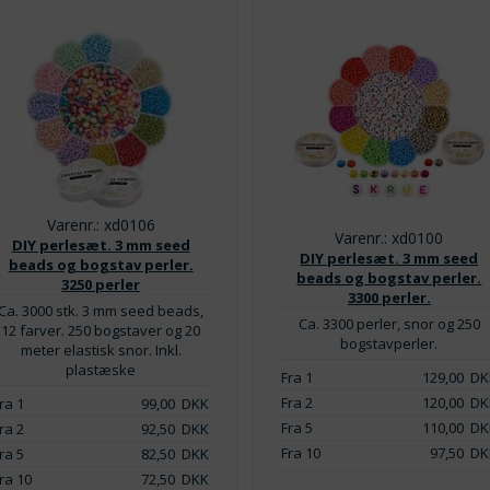
Varenr.: xd0106
Varenr.: xd0100
DIY perlesæt. 3 mm seed
DIY perlesæt. 3 mm seed
beads og bogstav perler.
beads og bogstav perler.
3250 perler
3300 perler.
Ca. 3000 stk. 3 mm seed beads,
Ca. 3300 perler, snor og 250
12 farver. 250 bogstaver og 20
bogstavperler.
meter elastisk snor. Inkl.
plastæske
Fra 1
129,00
DK
Fra 2
120,00
DK
ra 1
99,00
DKK
Fra 5
110,00
DK
ra 2
92,50
DKK
Fra 10
97,50
DK
ra 5
82,50
DKK
ra 10
72,50
DKK