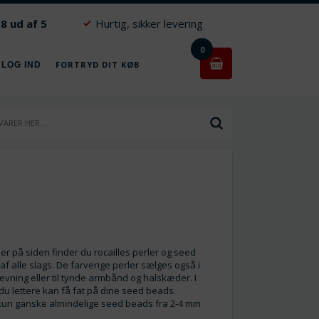
.8 ud af 5
Hurtig, sikker levering
0
FORTRYD DIT KØB
 LOG IND
er på siden finder du rocailles perler og seed
f alle slags. De farverige perler sælges også i
ævning eller til tynde armbånd og halskæder. I
å du lettere kan få fat på dine seed beads.
n kun ganske almindelige seed beads fra 2-4 mm