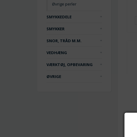
Øvrige perler
SMYKKEDELE
SMYKKER
SNOR, TRÅD M.M.
VEDHÆNG
VÆRKTØJ, OPBEVARING
ØVRIGE
F