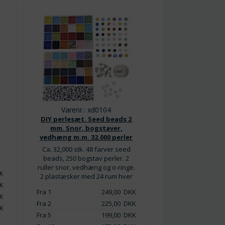
Varenr.: xd0104
DIY perlesæt. Seed beads 2
mm. Snor, bogstaver,
vedhæng m.m. 32.000 perler
Ca. 32,000 stk. 48 farver seed
beads, 250 bogstav perler. 2
ruller snor, vedhæng og o-ringe.
K
2 plastæsker med 24 rum hver
K
Fra 1
249,00
DKK
K
Fra 2
225,00
DKK
K
Fra 5
199,00
DKK