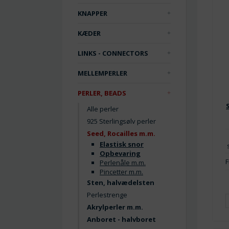
KNAPPER
KÆDER
LINKS - CONNECTORS
MELLEMPERLER
PERLER, BEADS
Alle perler
925 Sterlingsølv perler
Seed, Rocailles m.m.
Elastisk snor
Opbevaring
F
Perlenåle m.m.
Pincetter m.m.
Sten, halvædelsten
Perlestrenge
Akrylperler m.m.
Anboret - halvboret