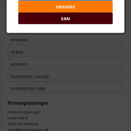
ERHVERV
Information
EAN
Handelsbetingelser
Om os
Fortrydelsesret
NYHEDER
TILBUD
KONTAKT
KUNDESIDE - LOG IND
FORTRYD DIT KØB
Firmaoplysninger
Perleshoppen ApS
Linde Allé 8
6400 Sønderborg
info@perleshoppen.dk