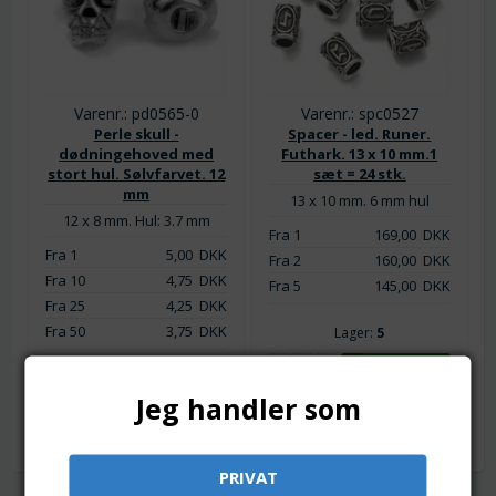
Varenr.: pd0565-0
Varenr.: spc0527
Perle skull -
Spacer - led. Runer.
dødningehoved med
Futhark. 13 x 10 mm.1
stort hul. Sølvfarvet. 12
sæt = 24 stk.
mm
13 x 10 mm. 6 mm hul
12 x 8 mm. Hul: 3.7 mm
Fra 1
169,00
DKK
Fra 1
5,00
DKK
Fra 2
160,00
DKK
Fra 10
4,75
DKK
Fra 5
145,00
DKK
Fra 25
4,25
DKK
Fra 50
3,75
DKK
Lager:
5
Lager:
209
Jeg handler som
PRIVAT