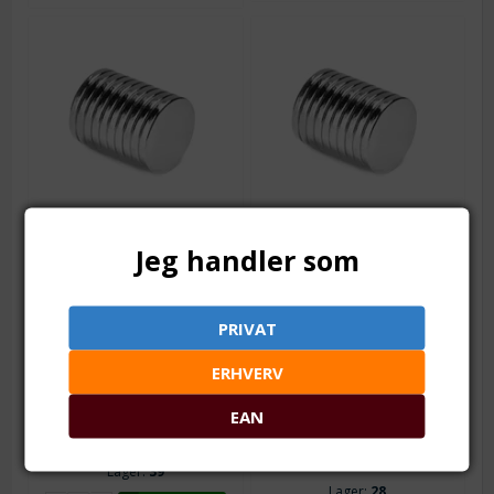
Varenr.: tb0637-01
Varenr.: tb0637-15
Magnet til smykker
Magnet til smykker
Jeg handler som
m.m. 19 x 1,5 mm. 5 stk.
m.m. 20 x 1.5>2 mm. 5
stk.
5 stk. 19 x 1,5 mm / Ekstra
kraftige
5 stk. 19-20 x 1.5>2 mm /
PRIVAT
Ekstra kraftige
Fra 1
59,00
DKK
Fra 1
49,00
DKK
ERHVERV
Fra 2
55,00
DKK
Fra 2
46,25
DKK
Fra 5
49,00
DKK
EAN
Fra 5
43,75
DKK
Fra 10
43,00
DKK
Fra 10
39,00
DKK
Lager:
39
Lager:
28