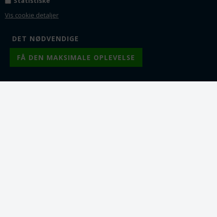
Statistiske
16 mm. Grade A. Vandfast
16 mm. Grade A. Langtids
langtids holdbar
holdbar 24k forgyldning
Vis cookie detaljer
platinering
Fra 1
25,00
DKK
Fra 1
19,00
DKK
Fra 5
22,50
DKK
Fra 5
18,00
DKK
Fra 10
19,75
DKK
Fra 10
16,25
DKK
Fra 25
17,50
DKK
Fra 25
13,00
DKK
Fra 50
16,25
DKK
Lager:
5
Lager:
29
Varenr.: tb0543-1
Varenr.: tb0543-2