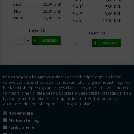
Fra 2
32,50
DKK
Fra 10
17,50
DKK
Fra 5
29,00
DKK
Fra 25
15,00
DKK
Fra 10
25,00
DKK
Fra 50
13,50
DKK
Lager:
26
Lager:
93
Perleshoppen bruger cookies.
Cookies hjælper dig til en bedre
oplevelse i vores shop. Cookies husker f.eks tidligere indtastninger du
har lavet i shoppen og kan bruges til at vise dig mere relevant indhold i
forhold til dine tidligere besøg. Cookies bruges også til statistik der kan
hjælpe os med at optimere shoppens indhold. Ved at fortsætte
accepterer du perleshoppen.dk’s brug af cookies.
Varenr.: tb0539-8
Varenr.: tb0539-9
Nødvendige
Magnetlås - kuglelås
Magnetlås - kuglelås
Markedsføring
18k platineret. Inkl. o-
24k forgyldt. Inkl. o-
Funktionelle
ringe. 16 mm
ringe. 16 mm