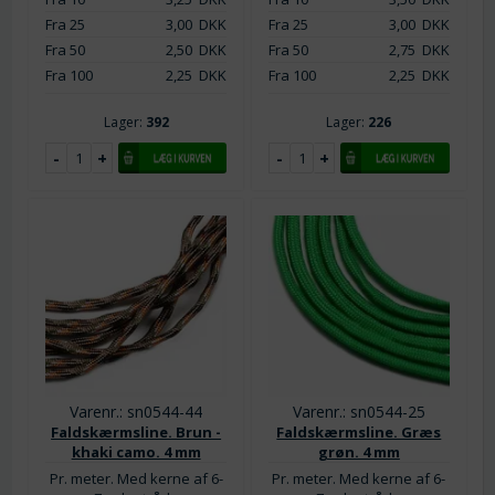
Fra 25
3,00
DKK
Fra 25
3,00
DKK
Fra 50
2,50
DKK
Fra 50
2,75
DKK
Fra 100
2,25
DKK
Fra 100
2,25
DKK
Lager:
392
Lager:
226
Varenr.: sn0544-44
Varenr.: sn0544-25
Faldskærmsline. Brun -
Faldskærmsline. Græs
khaki camo. 4 mm
grøn. 4 mm
Pr. meter. Med kerne af 6-
Pr. meter. Med kerne af 6-