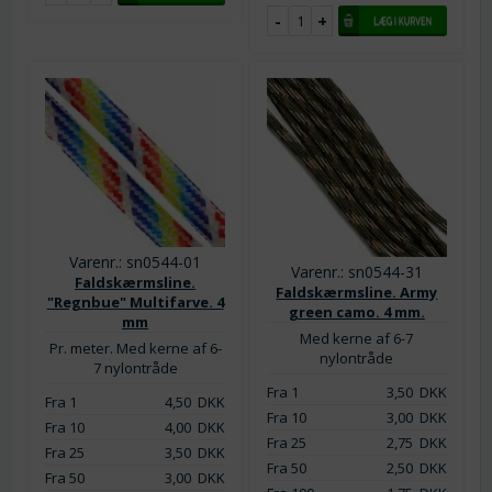
Varenr.: sn0544-01
Varenr.: sn0544-31
Faldskærmsline.
Faldskærmsline. Army
"Regnbue" Multifarve. 4
green camo. 4 mm.
mm
Med kerne af 6-7
Pr. meter. Med kerne af 6-
nylontråde
7 nylontråde
Fra 1
3,50
DKK
Fra 1
4,50
DKK
Fra 10
3,00
DKK
Fra 10
4,00
DKK
Fra 25
2,75
DKK
Fra 25
3,50
DKK
Fra 50
2,50
DKK
Fra 50
3,00
DKK