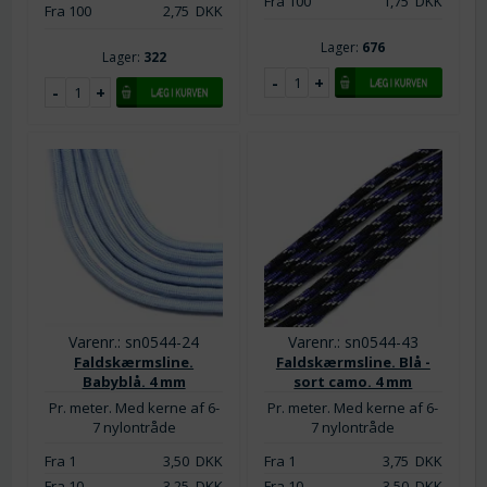
Fra 100
1,75
DKK
Fra 100
2,75
DKK
Lager:
676
Lager:
322
Varenr.: sn0544-24
Varenr.: sn0544-43
Faldskærmsline.
Faldskærmsline. Blå -
Babyblå. 4 mm
sort camo. 4 mm
Pr. meter. Med kerne af 6-
Pr. meter. Med kerne af 6-
7 nylontråde
7 nylontråde
Fra 1
3,50
DKK
Fra 1
3,75
DKK
Fra 10
3,25
DKK
Fra 10
3,50
DKK