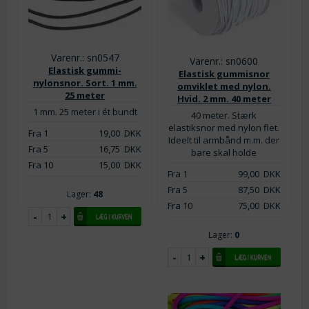
Varenr.: sn0547
Varenr.: sn0600
Elastisk gummi-
Elastisk gummisnor
nylonsnor. Sort. 1 mm.
omviklet med nylon.
25 meter
Hvid. 2 mm. 40 meter
1 mm. 25 meter i ét bundt
40 meter. Stærk
elastiksnor med nylon flet.
Fra 1
19,00
DKK
Ideelt til armbånd m.m. der
Fra 5
16,75
DKK
bare skal holde
Fra 10
15,00
DKK
Fra 1
99,00
DKK
Fra 5
87,50
DKK
Lager:
48
Fra 10
75,00
DKK
Lager:
0