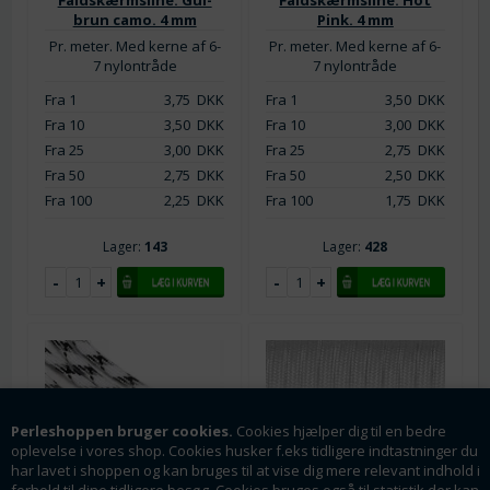
Faldskærmsline. Gul-
Faldskærmsline. Hot
brun camo. 4 mm
Pink. 4 mm
Pr. meter. Med kerne af 6-
Pr. meter. Med kerne af 6-
7 nylontråde
7 nylontråde
Fra 1
3,75
DKK
Fra 1
3,50
DKK
Fra 10
3,50
DKK
Fra 10
3,00
DKK
Fra 25
3,00
DKK
Fra 25
2,75
DKK
Fra 50
2,75
DKK
Fra 50
2,50
DKK
Fra 100
2,25
DKK
Fra 100
1,75
DKK
Lager:
143
Lager:
428
Perleshoppen bruger cookies.
Cookies hjælper dig til en bedre
oplevelse i vores shop. Cookies husker f.eks tidligere indtastninger du
har lavet i shoppen og kan bruges til at vise dig mere relevant indhold i
forhold til dine tidligere besøg. Cookies bruges også til statistik der kan