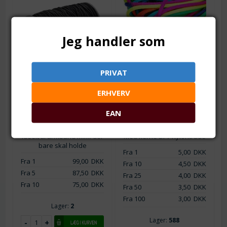
Jeg handler som
PRIVAT
Varenr.: sn0598
Varenr.: sn0544-22
Elastisk gummisnor
Faldskærmsline -
ERHVERV
omviklet med nylon.
Nylonsnor.
Sort. 2 mm. 40 meter
Fluorescerende. Neon
EAN
multifarve. 4 mm
40 meter. Stærk
elastiksnor med nylon flet.
Pr. meter.
Fluorescerende.
Ideelt til armbånd m.m. der
Med kerne af 7 nylontråde
bare skal holde
Fra 1
5,00
DKK
Fra 1
99,00
DKK
Fra 10
4,50
DKK
Fra 5
87,50
DKK
Fra 25
4,00
DKK
Fra 10
75,00
DKK
Fra 50
3,50
DKK
Fra 100
3,00
DKK
Lager:
2
Lager:
588