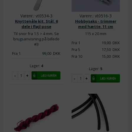
Varenr.: vt0534-3
Varenr.: vt0516-3
Knyttenåle kit. Stål. 6
Hobbysaks - trimmer
dele i fløjl pose
med hætte. 11 cm
Til snor fra 1.5 > 4 mm. Se
115 x 20 mm
brugsanvisning på billede
Fra 1
19,00
DKK
#3
Fra 5
17,50
DKK
Fra 1
99,00
DKK
Fra 10
15,00
DKK
Lager:
4
Lager:
5