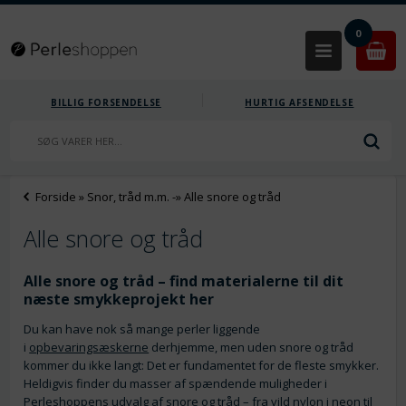
0
BILLIG FORSENDELSE
HURTIG AFSENDELSE
Forside
»
Snor, tråd m.m.
-»
Alle snore og tråd
Alle snore og tråd
Alle snore og tråd – find materialerne til dit
næste smykkeprojekt her
Du kan have nok så mange perler liggende
i
opbevaringsæskerne
derhjemme, men uden snore og tråd
kommer du ikke langt: Det er fundamentet for de fleste smykker.
Heldigvis finder du masser af spændende muligheder i
Perleshoppens udvalg af snore og tråd – fra vild nylon i neon til