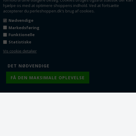
hjælpe os med at optimere shoppens indhold. Ved at fortsætte
accepterer du perleshoppen.dk’s brug af cookies.
Varenr.: sn0544-40
Varenr.: sn0544-21
Faldskærmsline. Hvid -
Faldskærmsline. Hvid. 2
Nødvendige
sort camo. 4 mm
mm. 10 meter
Markedsføring
Pr. meter. Med kerne af 6-
10 meter. Med kerne af 1
Funktionelle
7 nylontråde
mm nylontråd
Statistiske
Fra 1
3,75
DKK
Fra 1
19,00
DKK
Vis cookie detaljer
Fra 10
3,50
DKK
Fra 5
17,50
DKK
Fra 25
3,00
DKK
Fra 10
16,00
DKK
Fra 50
2,75
DKK
Fra 20
13,50
DKK
Fra 100
2,25
DKK
Lager:
14
Lager:
843