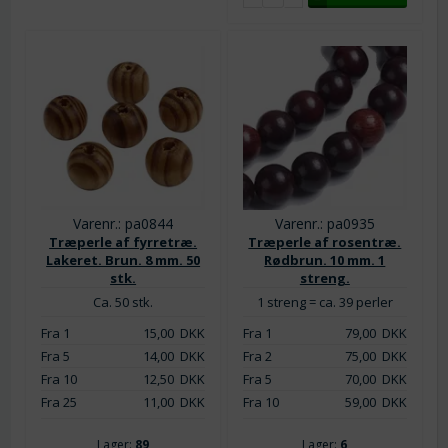
Varenr.: pa0844
Varenr.: pa0935
Træperle af fyrretræ.
Træperle af rosentræ.
Lakeret. Brun. 8 mm. 50
Rødbrun. 10 mm. 1
stk.
streng.
Ca. 50 stk.
1 streng = ca. 39 perler
Fra 1
15,00
DKK
Fra 1
79,00
DKK
Fra 5
14,00
DKK
Fra 2
75,00
DKK
Fra 10
12,50
DKK
Fra 5
70,00
DKK
Fra 25
11,00
DKK
Fra 10
59,00
DKK
Lager:
89
Lager:
6