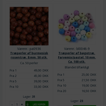
Varenr.: pa0936
Varenr.: bl0046-9
Træperler af burmesisk
Træperler af bøgetræ.
rosentræ. 8 mm. 50 stk.
Farvemix/pastel. 10 mm.
Ca. 100 stk.
Ca. 50 perler
Blandet tilfældigt
Fra 1
49,00
DKK
Fra 1
25,00
DKK
Fra 2
45,00
DKK
Fra 5
21,50
DKK
Fra 5
39,00
DKK
Fra 10
19,00
DKK
Fra 10
33,00
DKK
Fra 20
16,50
DKK
Lager:
31
Lager:
23