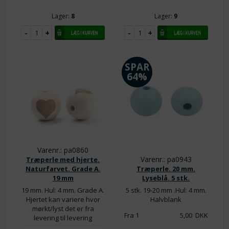
Lager:
8
Lager:
9
SPAR
64%
Varenr.: pa0860
Varenr.: pa0943
Træperle med hjerte.
Naturfarvet. Grade A.
Træperle. 20 mm.
19 mm
Lyseblå. 5 stk.
19 mm. Hul: 4 mm. Grade A.
5 stk. 19-20 mm .Hul: 4 mm.
Hjertet kan variere hvor
Halvblank
mørkt/lyst det er fra
Fra 1
5,00
DKK
levering til levering