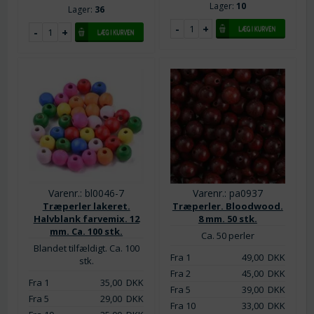
Lager:
10
Lager:
36
Varenr.: bl0046-7
Varenr.: pa0937
Træperler lakeret.
Træperler. Bloodwood.
Halvblank farvemix. 12
8 mm. 50 stk.
mm. Ca. 100 stk.
Ca. 50 perler
Blandet tilfældigt. Ca. 100
Fra 1
49,00
DKK
stk.
Fra 2
45,00
DKK
Fra 1
35,00
DKK
Fra 5
39,00
DKK
Fra 5
29,00
DKK
Fra 10
33,00
DKK