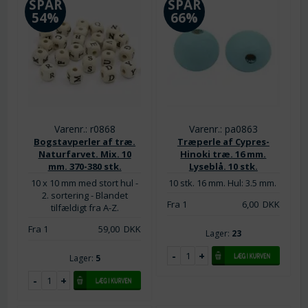
SPAR
SPAR
54%
66%
Varenr.: r0868
Varenr.: pa0863
Bogstavperler af træ.
Træperle af Cypres-
Naturfarvet. Mix. 10
Hinoki træ. 16 mm.
mm. 370-380 stk.
Lyseblå. 10 stk.
10 x 10 mm med stort hul -
10 stk. 16 mm. Hul: 3.5 mm.
2. sortering - Blandet
Fra 1
6,00
DKK
tilfældigt fra A-Z.
Fra 1
59,00
DKK
Lager:
23
Lager:
5