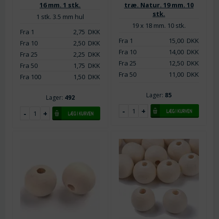
16 mm. 1 stk.
træ. Natur. 19 mm. 10
stk.
1 stk. 3.5 mm hul
19 x 18 mm. 10 stk.
Fra 1
2,75
DKK
Fra 1
15,00
DKK
Fra 10
2,50
DKK
Fra 10
14,00
DKK
Fra 25
2,25
DKK
Fra 25
12,50
DKK
Fra 50
1,75
DKK
Fra 50
11,00
DKK
Fra 100
1,50
DKK
Lager:
85
Lager:
492