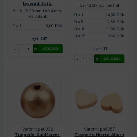
Lyserød. 5 stk.
Ca- 12 stk. 2.5 mm hul
5 stk. 19-20 mm .Hul: 4 mm.
Fra 1
14,00
DKK
Halvblank
Fra 5
12,50
DKK
Fra 1
5,00
DKK
Fra 10
11,00
DKK
Fra 25
9,50
DKK
Lager:
247
Lager:
37
Varenr.: pa0932
Varenr.: pa0857
Træperle. Guldfarvet.
Træperle. Hjerte. Ahorn