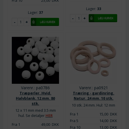
Fra 10
25,00
DKK
Lager:
33
Lager:
37
Varenr.: pa0786
Varenr.: pa0921
Træperler. Hvid.
Træring - gardinring.
Halvblank. 12 mm. 80
Natur. 24 mm. 10 stk.
stk.
10 stk. 24 mm. Hul: 12 mm
12 x 11 mm med 3.5 mm
Fra 1
15,00
DKK
hul. Se detaljer
HER
Fra 5
14,00
DKK
Fra 1
49,00
DKK
Fra 10
13,00
DKK