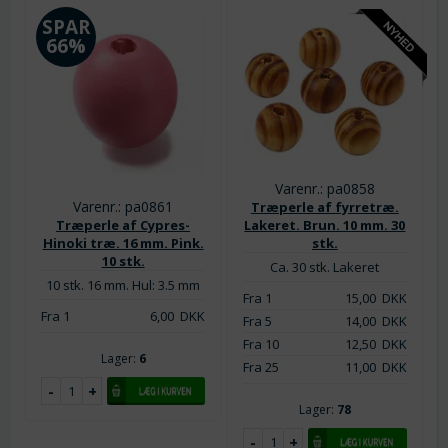
SPAR
66%
Varenr.: pa0858
Varenr.: pa0861
Træperle af fyrretræ.
Træperle af Cypres-
Lakeret. Brun. 10 mm. 30
Hinoki træ. 16 mm. Pink.
stk.
10 stk.
Ca. 30 stk. Lakeret
10 stk. 16 mm. Hul: 3.5 mm
Fra 1
15,00
DKK
Fra 1
6,00
DKK
Fra 5
14,00
DKK
Fra 10
12,50
DKK
Lager:
6
Fra 25
11,00
DKK
Lager:
78