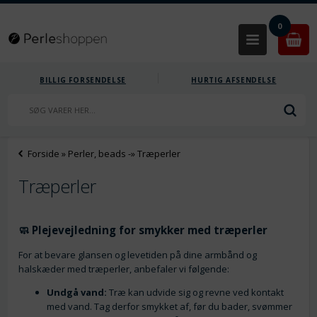
0
BILLIG FORSENDELSE
HURTIG AFSENDELSE
Forside
»
Perler, beads
-»
Træperler
Træperler
🧼 Plejevejledning for smykker med træperler
For at bevare glansen og levetiden på dine armbånd og
halskæder med træperler, anbefaler vi følgende:
Undgå vand:
Træ kan udvide sig og revne ved kontakt
med vand. Tag derfor smykket af, før du bader, svømmer