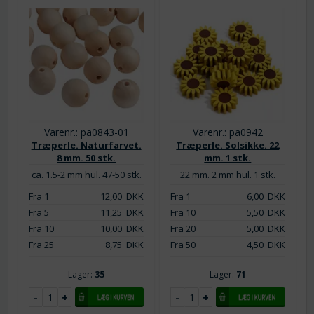
Varenr.: pa0843-01
Varenr.: pa0942
Træperle. Naturfarvet.
Træperle. Solsikke. 22
8 mm. 50 stk.
mm. 1 stk.
ca. 1.5-2 mm hul. 47-50 stk.
22 mm. 2 mm hul. 1 stk.
Fra 1
12,00
DKK
Fra 1
6,00
DKK
Fra 5
11,25
DKK
Fra 10
5,50
DKK
Fra 10
10,00
DKK
Fra 20
5,00
DKK
Fra 25
8,75
DKK
Fra 50
4,50
DKK
Lager:
35
Lager:
71