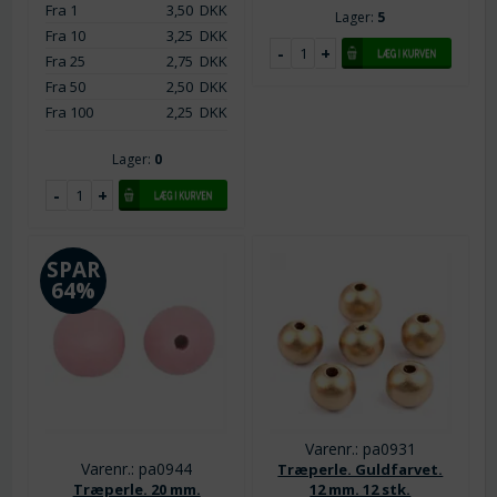
Fra 1
3,50
DKK
Lager:
5
Fra 10
3,25
DKK
Fra 25
2,75
DKK
Fra 50
2,50
DKK
Fra 100
2,25
DKK
Lager:
0
SPAR
64%
Varenr.: pa0931
Varenr.: pa0944
Træperle. Guldfarvet.
Træperle. 20 mm.
12 mm. 12 stk.