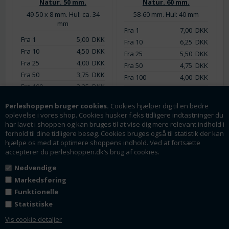
Natur. 50 mm.
Natur. 60 mm.
49-50 x 8 mm. Hul: ca. 34
58-60 mm. Hul: 40 mm
mm
Fra 1
7,00
DKK
Fra 1
5,00
DKK
Fra 10
6,25
DKK
Fra 10
4,50
DKK
Fra 25
5,50
DKK
Fra 25
4,00
DKK
Fra 50
4,75
DKK
Fra 50
3,75
DKK
Fra 100
4,00
DKK
Fra 100
3,25
DKK
Lager:
108
Perleshoppen bruger cookies.
Cookies hjælper dig til en bedre
Lager:
112
oplevelse i vores shop. Cookies husker f.eks tidligere indtastninger du
har lavet i shoppen og kan bruges til at vise dig mere relevant indhold i
forhold til dine tidligere besøg. Cookies bruges også til statistik der kan
hjælpe os med at optimere shoppens indhold. Ved at fortsætte
accepterer du perleshoppen.dk’s brug af cookies.
Nødvendige
Markedsføring
Funktionelle
Statistiske
Vis cookie detaljer