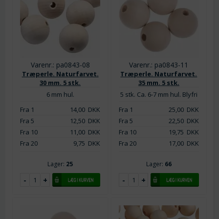
Varenr.: pa0843-08
Varenr.: pa0843-11
Træperle. Naturfarvet.
Træperle. Naturfarvet.
30 mm. 5 stk.
35 mm. 5 stk.
6 mm hul.
5 stk. Ca. 6-7 mm hul. Blyfri
Fra 1
14,00
DKK
Fra 1
25,00
DKK
Fra 5
12,50
DKK
Fra 5
22,50
DKK
Fra 10
11,00
DKK
Fra 10
19,75
DKK
Fra 20
9,75
DKK
Fra 20
17,00
DKK
Lager:
25
Lager:
66