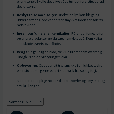
eller træner. Skulle det blive vådt, tør det forsigtigt og lad
det lufttørre.
Beskyttelse mod sollys:
Direkte sollys kan blege og
udtørre træet. Opbevar derfor smykket uden for solens
rækkevidde.
Ingen parfume eller kemikalier:
Påfør parfume, lotion
og andre produkter
før
du tager smykket på. Kemikalier
kan skade træets overflade.
Rengøring:
Brug en blød, tør klud til nænsom aftørring.
Undgå vand og rengøringsmidler.
Opbevaring:
Opbevar dit træ-smykke i en lukket æske
eller stofpose, gerne et tørt sted væk fra sol og fugt.
Med den rette pleje holder dine træperler og smykker sig
smukt i lang tid.