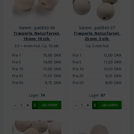
Varenr.: pa0843-06
Varenr.: pa0843-07
Træperle. Naturfarvet.
Træperle. Naturfarvet.
18 mm. 10 stk.
25 mm. 5 stk.
3.5 > 4 mm hul. Ca. 10 stk.
Ca. 5 mm hul
Fra 1
15,00
DKK
Fra 1
12,00
DKK
Fra 5
14,00
DKK
Fra 5
11,50
DKK
Fra 10
13,00
DKK
Fra 10
10,50
DKK
Fra 25
11,50
DKK
Fra 25
9,25
DKK
Fra 50
9,75
DKK
Fra 50
8,00
DKK
Lager:
74
Lager:
67