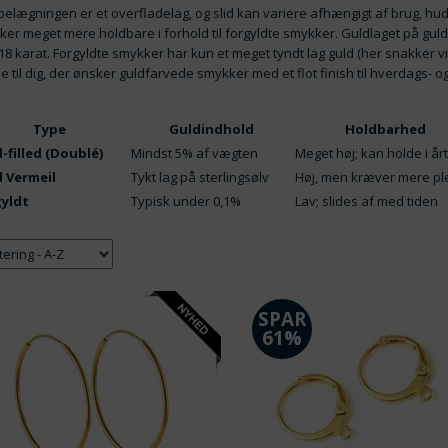
elægningen er et overfladelag, og slid kan variere afhængigt af brug, hud
er meget mere holdbare i forhold til forgyldte smykker. Guldlaget på gul
 18 karat. Forgyldte smykker har kun et meget tyndt lag guld (her snakker v
le til dig, der ønsker guldfarvede smykker med et flot finish til hverdags- og 
.
Type
Guldindhold
Holdbarhed
d-filled (Doublé)
Mindst 5% af vægten
Meget høj; kan holde i å
 Vermeil
Tykt lag på sterlingsølv
Høj, men kræver mere pl
yldt
Typisk under 0,1%
Lav; slides af med tiden
SPAR
61%