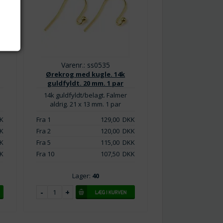
Varenr.: ss0535
Ørekrog med kugle. 14k
guldfyldt. 20 mm. 1 par
14k guldfyldt/belagt. Falmer
aldrig. 21 x 13 mm. 1 par
K
Fra 1
129,00
DKK
K
Fra 2
120,00
DKK
K
Fra 5
115,00
DKK
K
Fra 10
107,50
DKK
Lager:
40