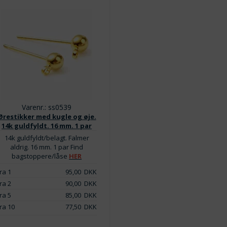
Varenr.: ss0539
Ørestikker med kugle og øje.
14k guldfyldt. 16 mm. 1 par
14k guldfyldt/belagt. Falmer
aldrig. 16 mm. 1 par Find
bagstoppere/låse
HER
ra 1
95,00
DKK
ra 2
90,00
DKK
ra 5
85,00
DKK
ra 10
77,50
DKK