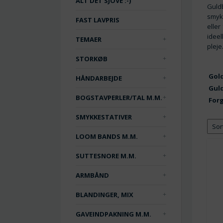
ALT DET SJOVE :-)
Guldb
smykk
FAST LAVPRIS
eller
ideel
TEMAER
pleje
STORKØB
Gol
HÅNDARBEJDE
Guld
BOGSTAVPERLER/TAL M.M.
Forg
SMYKKESTATIVER
LOOM BANDS M.M.
SUTTESNORE M.M.
ARMBÅND
BLANDINGER, MIX
GAVEINDPAKNING M.M.