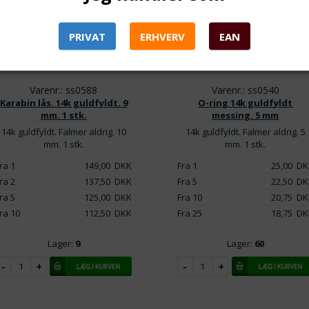
PRIVAT
ERHVERV
EAN
Varenr.: ss0588
Varenr.: ss0540
Karabin lås. 14k guldfyldt. 9
O-ring 14k guldfyldt
mm. 1 stk.
messing. 5 mm
14k guldfyldt. Falmer aldrig. 10
14k guldfyldt. Falmer aldrig. 5
mm. 1 stk.
mm. 1 stk.
ra 1
149,00
DKK
Fra 1
25,00
DK
ra 2
137,50
DKK
Fra 5
22,50
DK
ra 5
125,00
DKK
Fra 10
20,75
DK
ra 10
112,50
DKK
Fra 25
18,75
DK
Lager:
9
Lager:
60