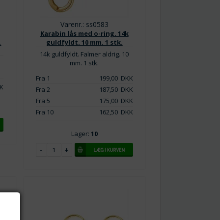
Varenr.: ss0583
Karabin lås med o-ring. 14k
.
guldfyldt. 10 mm. 1 stk.
14k guldfyldt. Falmer aldrig. 10
mm. 1 stk.
Fra 1
199,00
DKK
K
Fra 2
187,50
DKK
Fra 5
175,00
DKK
Fra 10
162,50
DKK
Lager:
10