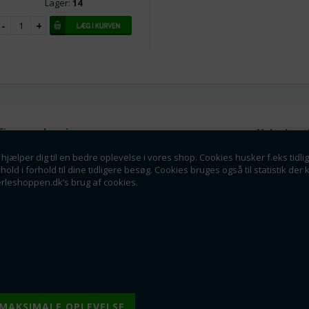
Lager:
14
Firmaoplysninger
Nyhedsmai
Perleshoppen ApS
hjælper dig til en bedre oplevelse i vores shop. Cookies husker f.eks tidli
Tilmeld dig vores nyhedsbrev o
Linde Allé 8
dhold i forhold til dine tidligere besøg. Cookies bruges også til statistik 
tilbud som en af de f
6400 Sønderborg
erleshoppen.dk’s brug af cookies.
info@perleshoppen.dk
Tlf: 42264129
CVR: 39061023
Tilmeld