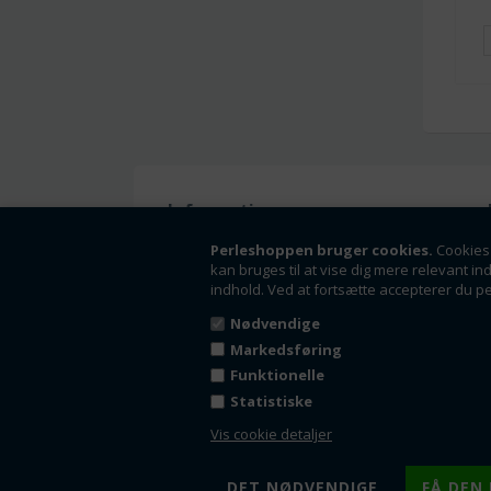
Information
Handelsbetingelser
Perleshoppen bruger cookies.
Cookies 
kan bruges til at vise dig mere relevant in
Om os
indhold. Ved at fortsætte accepterer du p
Fortrydelsesret
Nyheder
Nødvendige
Tilbud
Markedsføring
Kontakt
Funktionelle
Kundeside - Log ind
Statistiske
Fortryd dit køb
Vis cookie detaljer