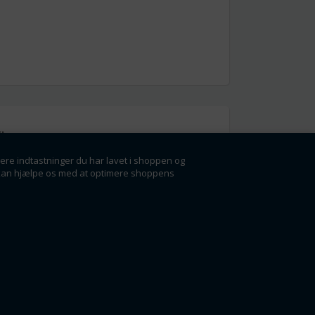
l
gere indtastninger du har lavet i shoppen og
g få rabatter og
der kan hjælpe os med at optimere shoppens
ørste.