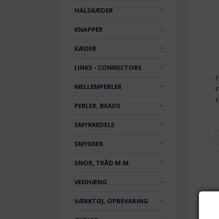
HALSKÆDER
KNAPPER
KÆDER
LINKS - CONNECTORS
F
MELLEMPERLER
F
F
PERLER, BEADS
SMYKKEDELE
SMYKKER
SNOR, TRÅD M.M.
VEDHÆNG
VÆRKTØJ, OPBEVARING