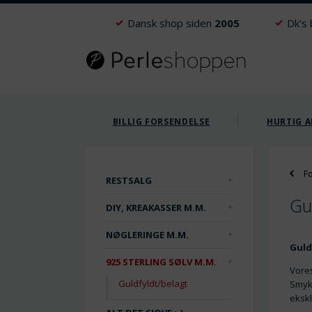
Dansk shop siden
2005
Dk's
BILLIG FORSENDELSE
HURTIG A
F
RESTSALG
Gu
DIY, KREAKASSER M.M.
NØGLERINGE M.M.
Guld
925 STERLING SØLV M.M.
Vores
Guldfyldt/belagt
Smykk
ekskl