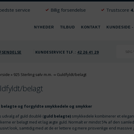
 bedste service
Billig forsendelse
Trustscore
4
NYHEDER
TILBUD
KONTAKT
KUNDESIDE -
FSENDELSE
KUNDESERVICE TLF.:
42 26 41 29
orside
»
925 Sterling sølv m.m.
-»
Guldfyldt/belagt
ldfyldt/belagt
 belagte og forgyldte smykkedele og smykker
 udvalg af guld doublé (
guld belagte)
smykkedele kombinerer et elegan
erne er belagt med et lag ægte guld. Normalt er mindst 5% af den samled
usivt look, samtidig med at de er lettere og mere prisvenlige end massive