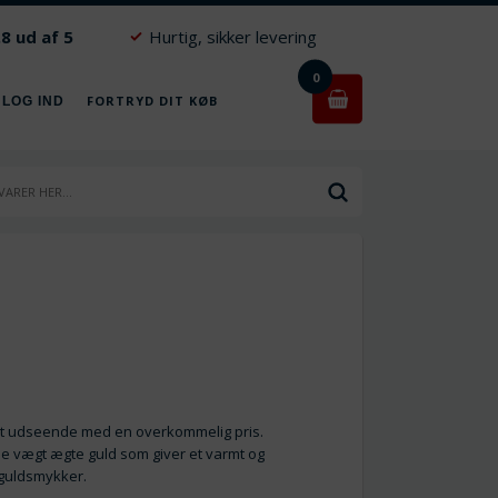
.8 ud af 5
Hurtig, sikker levering
0
FORTRYD DIT KØB
 LOG IND
t udseende med en overkommelig pris.
e vægt ægte guld som giver et varmt og
 guldsmykker.