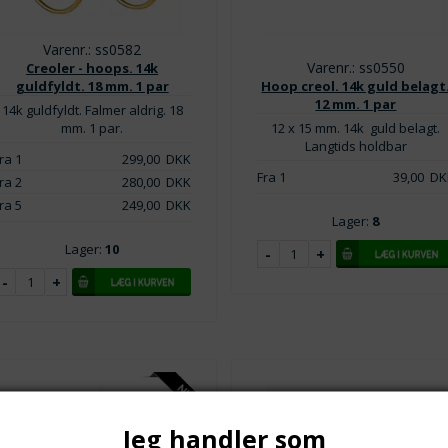
Varenr.: ss0582
Varenr.: ss0550
Creoler - hoops. 14k
guldfyldt. 18 mm. 1 par
Hoop creol. 14k guld belagt
12 mm. 1 par
14k guldfyldt. Falmer aldrig. 18
mm. 1 par.
12 x 15 mm. 14k guld belagt.
Langtids holdbar
ra 1
299,00
DKK
Fra 1
39,00
DK
ra 2
280,00
DKK
ra 5
249,00
DKK
Lager:
8
Lager:
10
Jeg handler som