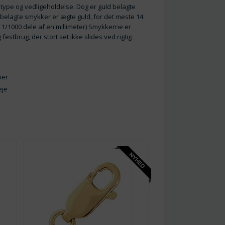
type og vedligeholdelse. Dog er guld belagte
dbelagte smykker er ægte guld, for det meste 14
i 1/1000 dele af en millimeter) Smykkerne er
festbrug, der stort set ikke slides ved rigtig
rtier
eje