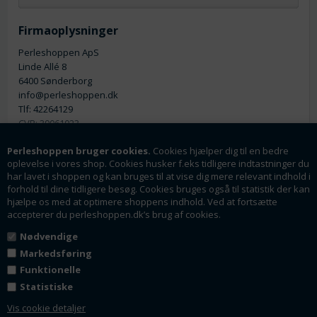
Firmaoplysninger
Perleshoppen ApS
Linde Allé 8
6400 Sønderborg
info@perleshoppen.dk
Tlf: 42264129
CVR: 39061023
Perleshoppen bruger cookies.
Cookies hjælper dig til en bedre
oplevelse i vores shop. Cookies husker f.eks tidligere indtastninger du
har lavet i shoppen og kan bruges til at vise dig mere relevant indhold i
forhold til dine tidligere besøg. Cookies bruges også til statistik der kan
hjælpe os med at optimere shoppens indhold. Ved at fortsætte
Nyhedsmail
accepterer du perleshoppen.dk’s brug af cookies.
Tilmeld dig vores nyhedsbrev og få rabatter og
Nødvendige
tilbud som en af de første.
Markedsføring
Funktionelle
Statistiske
Tilmeld
Vis cookie detaljer