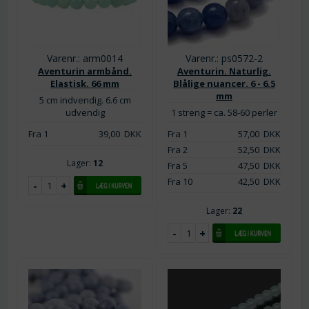
Varenr.: arm0014
Varenr.: ps0572-2
Aventurin armbånd.
Aventurin. Naturlig.
Elastisk. 66 mm
Blålige nuancer. 6 - 6.5
mm
5 cm indvendig. 6.6 cm
udvendig
1 streng = ca. 58-60 perler
Fra 1
39,00
DKK
Fra 1
57,00
DKK
Fra 2
52,50
DKK
Lager:
12
Fra 5
47,50
DKK
Fra 10
42,50
DKK
Lager:
22