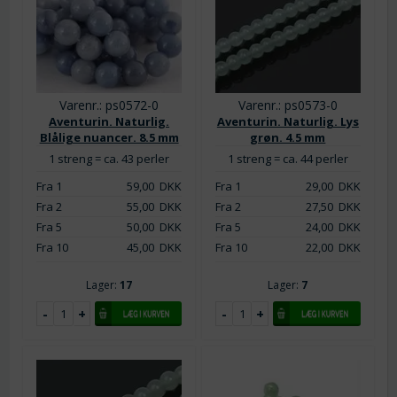
Varenr.: ps0572-0
Varenr.: ps0573-0
Aventurin. Naturlig.
Aventurin. Naturlig. Lys
Blålige nuancer. 8.5 mm
grøn. 4.5 mm
1 streng = ca. 43 perler
1 streng = ca. 44 perler
Fra 1
59,00
DKK
Fra 1
29,00
DKK
Fra 2
55,00
DKK
Fra 2
27,50
DKK
Fra 5
50,00
DKK
Fra 5
24,00
DKK
Fra 10
45,00
DKK
Fra 10
22,00
DKK
Lager:
17
Lager:
7