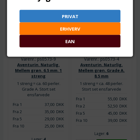
PRIVAT
ERHVERV
EAN
Varenr.: ps0573-9
Varenr.: ps0573-4
Aventurin. Naturlig.
Aventurin. Naturlig.
Mellem grøn. 6.5 mm. 1
Mellem grøn. Grade A.
streng
8.5 mm
1 streng = ca. 60 perler.
1 streng = ca. 48 perler.
Grade A. Stort set
Stort set ensfarvede
ensfarvede
Fra 1
55,00
DKK
Fra 1
37,00
DKK
Fra 2
52,50
DKK
Fra 2
35,00
DKK
Fra 5
45,00
DKK
Fra 5
29,00
DKK
Fra 10
39,00
DKK
Fra 10
25,00
DKK
Lager:
6
Lager:
4