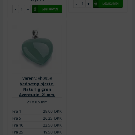
Varenr.: vh0959
Vedhæng hjerte.
Naturlig grøn
Aventurin. 21 mm.
21 x 8.5 mm
Fra 1
29,00
DKK
Fra 5
26,25
DKK
Fra 10
22,50
DKK
Fra 25
19,50
DKK