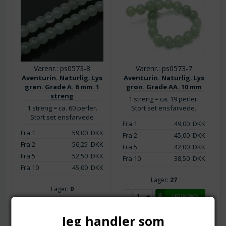
Varenr.: ps0573-8
Varenr.: ps0573-7
Aventurin. Naturlig. Lys
Aventurin. Naturlig. Lys
grøn. Grade A. 6 mm. 1
grøn. Grade AA. 10 mm
streng
1 streng = ca. 19 perler.
1 streng = ca. 60 perler.
Stort set ensfarvede.
Stort set ensfarvede
Fra 1
49,00
DKK
Fra 1
59,00
DKK
Fra 2
45,00
DKK
Fra 2
56,25
DKK
Fra 5
42,00
DKK
Fra 5
52,50
DKK
Fra 10
38,50
DKK
Fra 10
45,00
DKK
Lager:
27
Lager:
0
Jeg handler som