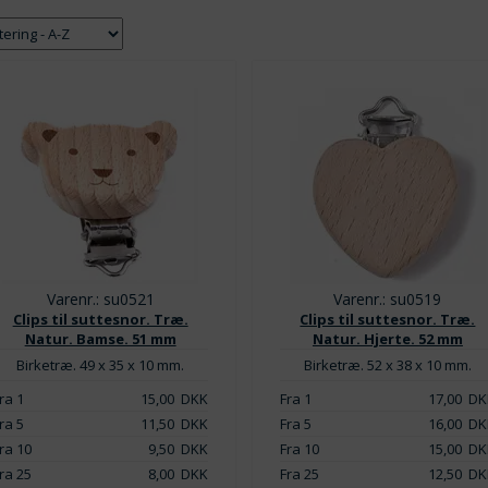
Varenr.: su0521
Varenr.: su0519
Clips til suttesnor. Træ.
Clips til suttesnor. Træ.
Natur. Bamse. 51 mm
Natur. Hjerte. 52 mm
Birketræ. 49 x 35 x 10 mm.
Birketræ. 52 x 38 x 10 mm.
ra 1
15,00
DKK
Fra 1
17,00
DK
ra 5
11,50
DKK
Fra 5
16,00
DK
ra 10
9,50
DKK
Fra 10
15,00
DK
ra 25
8,00
DKK
Fra 25
12,50
DK