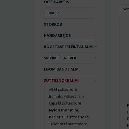
FAST LAVPRIS
TEMAER
STORKØB
HÅNDARBEJDE
BOGSTAVPERLER/TAL M.M.
SMYKKESTATIVER
LOOM BANDS M.M.
SUTTESNORE M.M.
Alt til suttesnore
Bomuld, vokset m.m.
Clips til suttesnore
F
Nylonsnor m.m.
F
Perler til suttesnore
F
Tilbehør til suttesnore
F