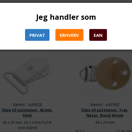
Lager:
18
Lager:
36
Jeg handler som
PRIVAT
ERHVERV
EAN
Varenr.: su0628
Varenr.: su0500
Clips til suttesnor. 42 mm.
Clips til suttesnor. Træ.
Hvid
Natur. Rund 44 mm
42 x 25 mm. 26 x 4 mm hul til
44 x 29 mm
snor/bånd
Fra 1
12,00
DK