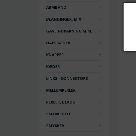
ARMBÅND
BLANDINGER, MIX
GAVEINDPAKNING M.M.
HALSKÆDER
KNAPPER
KÆDER
LINKS - CONNECTORS
MELLEMPERLER
PERLER, BEADS
SMYKKEDELE
SMYKKER