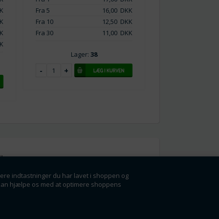
K
Fra 5
16,00
DKK
K
Fra 10
12,50
DKK
K
Fra 30
11,00
DKK
K
Lager:
38
l
gere indtastninger du har lavet i shoppen og
g få rabatter og
der kan hjælpe os med at optimere shoppens
ørste.