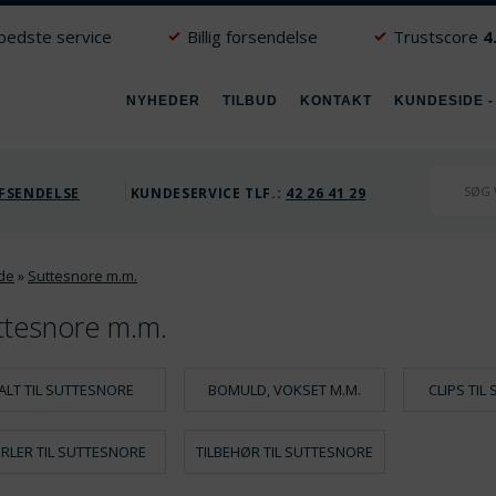
 bedste service
Billig forsendelse
Trustscore
4
NYHEDER
TILBUD
KONTAKT
KUNDESIDE -
FSENDELSE
KUNDESERVICE TLF.:
42 26 41 29
ide
»
Suttesnore m.m.
ttesnore m.m.
ALT TIL SUTTESNORE
BOMULD, VOKSET M.M.
CLIPS TI
ERLER TIL SUTTESNORE
TILBEHØR TIL SUTTESNORE