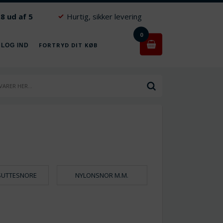
.8 ud af 5
Hurtig, sikker levering
0
FORTRYD DIT KØB
 LOG IND
L SUTTESNORE
NYLONSNOR M.M.