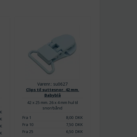
Varenr.: su0627
Clips til suttesnor. 42 mm.
Babyblå
42 x 25 mm. 26 x 4 mm hul til
snor/bånd
K
Fra 1
8,00
DKK
K
Fra 10
7,50
DKK
K
Fra 25
6,50
DKK
K