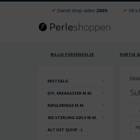
Dansk shop siden
2005
Dk's
BILLIG FORSENDELSE
HURTIG A
Fors
RESTSALG
Su
DIY, KREAKASSER M.M.
NØGLERINGE M.M.
925 STERLING SØLV M.M.
P
ALT DET SJOVE :-)