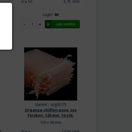
Fra 50
5,75
DKK
Lager:
80
Varenr.: org0075
Organza-chiffon pose. Lys
fersken. 120 mm. 10 stk.
120 x 90 mm
K
Fra 1
17,00
DKK