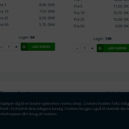
ra 1
8,00
DKK
Fra 5
11,50
DK
ra 10
7,50
DKK
Fra 10
10,75
DK
ra 25
6,50
DKK
Fra 25
10,00
DK
ra 50
5,75
DKK
Fra 50
9,00
DK
Lager:
64
Lager:
199
Firmaoplysninger
Nyhedsmai
Perleshoppen ApS
hjælper dig til en bedre oplevelse i vores shop. Cookies husker f.eks tidli
Tilmeld dig vores nyhedsbrev o
Linde Allé 8
dhold i forhold til dine tidligere besøg. Cookies bruges også til statistik 
tilbud som en af de f
6400 Sønderborg
erleshoppen.dk’s brug af cookies.
info@perleshoppen.dk
Tlf: 42264129