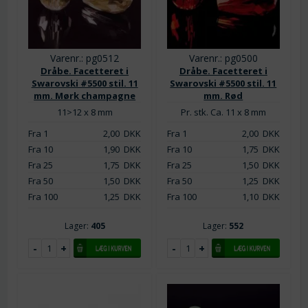
Varenr.: pg0512
Varenr.: pg0500
Dråbe. Facetteret i
Dråbe. Facetteret i
Swarovski #5500 stil. 11
Swarovski #5500 stil. 11
mm. Mørk champagne
mm. Rød
11>12 x 8 mm
Pr. stk. Ca. 11 x 8 mm
Fra 1
2,00
DKK
Fra 1
2,00
DKK
Fra 10
1,90
DKK
Fra 10
1,75
DKK
Fra 25
1,75
DKK
Fra 25
1,50
DKK
Fra 50
1,50
DKK
Fra 50
1,25
DKK
Fra 100
1,25
DKK
Fra 100
1,10
DKK
Lager:
405
Lager:
552