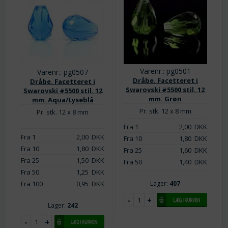
Varenr.: pg0501
Varenr.: pg0507
Dråbe. Facetteret i
Dråbe. Facetteret i
Swarovski #5500 stil. 12
Swarovski #5500 stil. 12
mm. Grøn
mm. Aqua/Lyseblå
Pr. stk. 12 x 8 mm
Pr. stk. 12 x 8 mm
Fra 1
2,00
DKK
Fra 1
2,00
DKK
Fra 10
1,80
DKK
Fra 10
1,80
DKK
Fra 25
1,60
DKK
Fra 25
1,50
DKK
Fra 50
1,40
DKK
Fra 50
1,25
DKK
Lager:
407
Fra 100
0,95
DKK
Lager:
242