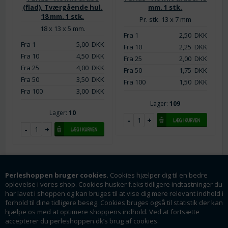
(flad). Tværgående hul.
mm. 1 stk.
18 mm. 1 stk.
Pr. stk. 13 x 7 mm
18 x 13 x 5 mm.
Fra 1
2,50
DKK
Fra 1
5,00
DKK
Fra 10
2,25
DKK
Fra 10
4,50
DKK
Fra 25
2,00
DKK
Fra 25
4,00
DKK
Fra 50
1,75
DKK
Fra 50
3,50
DKK
Fra 100
1,50
DKK
Fra 100
3,00
DKK
Lager:
109
Lager:
10
Perleshoppen bruger cookies.
Cookies hjælper dig til en bedre
Information
oplevelse i vores shop. Cookies husker f.eks tidligere indtastninger du
har lavet i shoppen og kan bruges til at vise dig mere relevant indhold i
Handelsbetingelser
forhold til dine tidligere besøg. Cookies bruges også til statistik der kan
hjælpe os med at optimere shoppens indhold. Ved at fortsætte
Om os
accepterer du perleshoppen.dk’s brug af cookies.
Fortrydelsesret