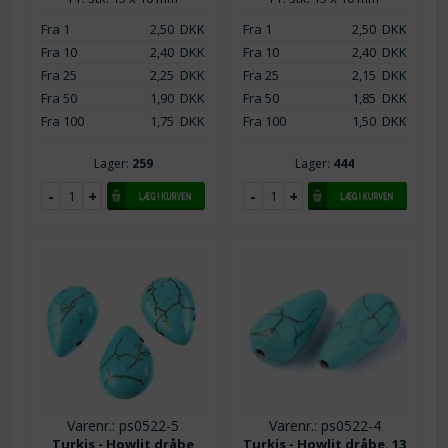
Fra 1
2,50
DKK
Fra 1
2,50
DKK
Fra 10
2,40
DKK
Fra 10
2,40
DKK
Fra 25
2,25
DKK
Fra 25
2,15
DKK
Fra 50
1,90
DKK
Fra 50
1,85
DKK
Fra 100
1,75
DKK
Fra 100
1,50
DKK
Lager:
259
Lager:
444
Varenr.: ps0522-5
Varenr.: ps0522-4
Turkis - Howlit dråbe
Turkis - Howlit dråbe. 13