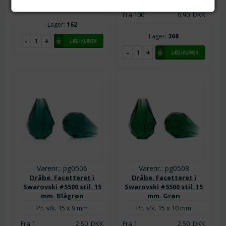
Fra 60
1,20
DKK
Fra 50
1,20
DKK
Fra 100
0,90
DKK
Lager:
162
Lager:
368
Varenr.: pg0506
Varenr.: pg0508
Dråbe. Facetteret i
Dråbe. Facetteret i
Swarovski #5500 stil. 15
Swarovski #5500 stil. 15
mm. Blågrøn
mm. Grøn
Pr. stk. 15 x 9 mm
Pr. stk. 15 x 10 mm
Fra 1
2,50
DKK
Fra 1
2,50
DKK