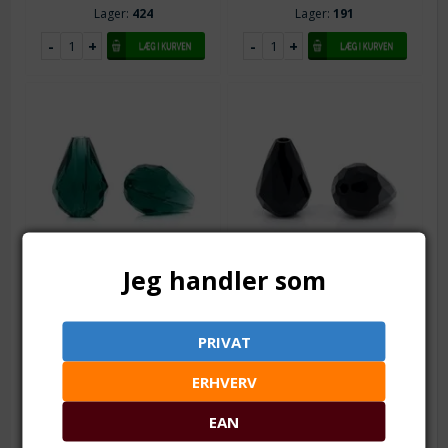
Lager:
424
Lager:
191
Jeg handler som
Varenr.: pg0506-1
Varenr.: pg0505
Dråbe. Facetteret i
Dråbe. Facetteret i
Swarovski #5500 stil. 12
Swarovski #5500 stil. 12
mm. Malakit
mm. Sort
PRIVAT
Pr. stk. 11-12 x 8 mm
Pr. stk. 12 x 8 mm
ERHVERV
Fra 1
2,00
DKK
Fra 1
2,00
DKK
Fra 10
1,80
DKK
Fra 10
1,75
DKK
EAN
Fra 30
1,60
DKK
Fra 25
1,50
DKK