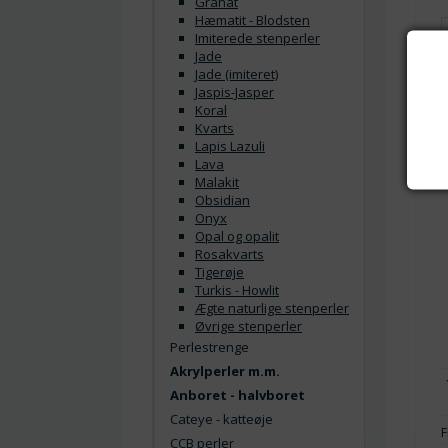
Granat
Hæmatit - Blodsten
Imiterede stenperler
Jade
Jade (imiteret)
Jaspis-Jasper
Koral
Kvarts
Lapis Lazuli
Lava
Malakit
Obsidian
Onyx
Opal og opalit
Rosakvarts
Tigerøje
Turkis - Howlit
Ægte naturlige stenperler
Øvrige stenperler
Perlestrenge
Akrylperler m.m.
Anboret - halvboret
Cateye - katteøje
F
CCB perler