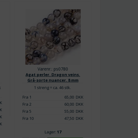
Varenr.: ps0780
Agat perler. Dragon veins.
Grå-sorte nuancer. 8 mm
k
1 streng = ca. 46 stk.
.
Fra 1
65,00
DKK
K
Fra 2
60,00
DKK
K
Fra 5
55,00
DKK
K
Fra 10
47,50
DKK
ld
K
Lager:
17
revet