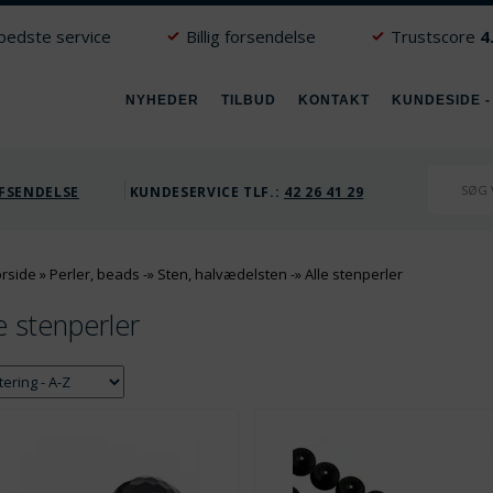
 bedste service
Billig forsendelse
Trustscore
4
NYHEDER
TILBUD
KONTAKT
KUNDESIDE -
FSENDELSE
KUNDESERVICE TLF.:
42 26 41 29
orside
»
Perler, beads
-»
Sten, halvædelsten
-»
Alle stenperler
e stenperler