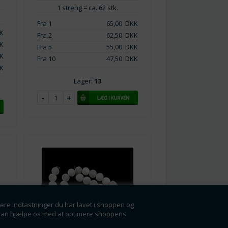
1 streng = ca. 62 stk.
Fra 1
65,00
DKK
K
Fra 2
62,50
DKK
K
Fra 5
55,00
DKK
K
Fra 10
47,50
DKK
K
Lager:
13
gere indtastninger du har lavet i shoppen og
der kan hjælpe os med at optimere shoppens