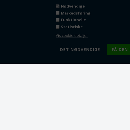
Nødvendige
Markedsføring
Funktionelle
Statistiske
Vis cookie detaljer
F
F
F
F