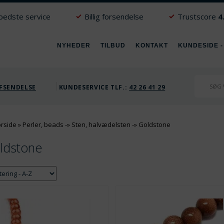
 bedste service
Billig forsendelse
Trustscore
4
NYHEDER
TILBUD
KONTAKT
KUNDESIDE -
FSENDELSE
KUNDESERVICE TLF.:
42 26 41 29
orside
»
Perler, beads
-»
Sten, halvædelsten
-»
Goldstone
ldstone