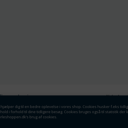
Firmaoplysninger
Nyhedsmai
Perleshoppen ApS
hjælper dig til en bedre oplevelse i vores shop. Cookies husker f.eks tidli
Tilmeld dig vores nyhedsbrev o
Linde Allé 8
dhold i forhold til dine tidligere besøg. Cookies bruges også til statistik 
tilbud som en af de f
6400 Sønderborg
erleshoppen.dk’s brug af cookies.
info@perleshoppen.dk