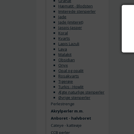
Granat
Hæmatit - Blodsten
Imiterede stenperler
Jade
Jade (imiteret)
Jaspis-Jasper
Koral
Kvarts
Lapis Lazuli
Lava
Malakit
Obsidian
Onyx
Opal og opalit
Rosakvarts
Tigerøje
Turkis - Howlit
Ægte naturlige stenperler
Øvrige stenperler
Perlestrenge
Akrylperler m.m.
Anboret - halvboret
Cateye - katteøje
CCB perler