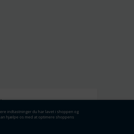
l
gere indtastninger du har lavet i shoppen og
g få rabatter og
der kan hjælpe os med at optimere shoppens
ørste.