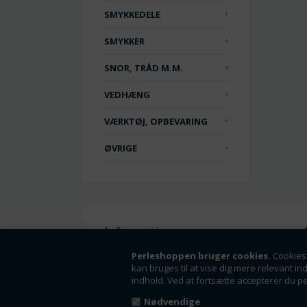
SMYKKEDELE
SMYKKER
SNOR, TRÅD M.M.
VEDHÆNG
VÆRKTØJ, OPBEVARING
ØVRIGE
Information
Handelsbetingelser
Perleshoppen bruger cookies.
Cookies 
kan bruges til at vise dig mere relevant in
Om os
indhold. Ved at fortsætte accepterer du p
Fortrydelsesret
Nyheder
Nødvendige