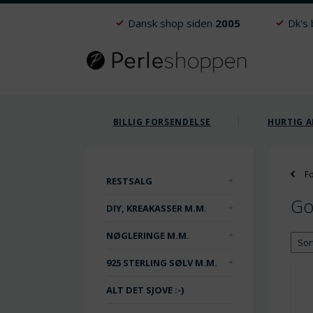
Dansk shop siden
2005
Dk's
BILLIG FORSENDELSE
HURTIG A
F
RESTSALG
Go
DIY, KREAKASSER M.M.
NØGLERINGE M.M.
925 STERLING SØLV M.M.
ALT DET SJOVE :-)