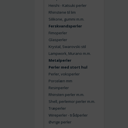
Heishi - Katsuki perler
Rhinstene til lim
Silikone, gummi m.m.
Ferskvandsperler
Fimoperler
Glasperler
Krystal, Swarovski stil
Lampwork, Murano m.m.
Metalperler
Perler med stort hul
Perler, voksperler
Porcelæn mm
Resinperler
Rhinsten perler m.m.
Shell, perlemor perler m.m.
Træperler
Wireperler - trådperler
Øvrige perler