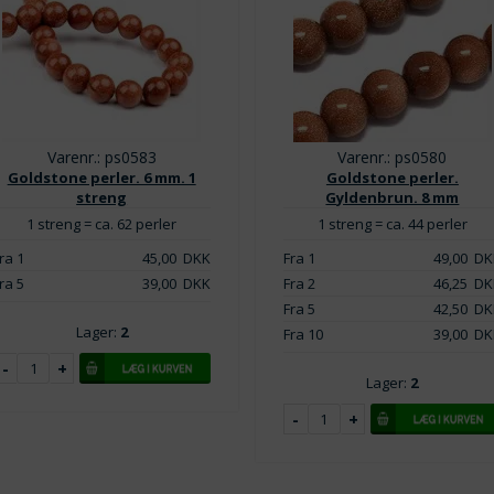
Varenr.: ps0583
Varenr.: ps0580
Goldstone perler. 6 mm. 1
Goldstone perler.
streng
Gyldenbrun. 8 mm
1 streng = ca. 62 perler
1 streng = ca. 44 perler
ra 1
45,00
DKK
Fra 1
49,00
DK
ra 5
39,00
DKK
Fra 2
46,25
DK
Fra 5
42,50
DK
Lager:
2
Fra 10
39,00
DK
Lager:
2