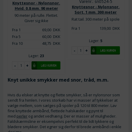
Varenr.: sn0524-5
Knyttesnor - Nylonsnor.
Knyttesnor - Nylonsnor.
Hvid. 0.8 mm. 90 meter
Sort. 1 mm. 300 meter
90 meter på rulle. Flettet.
Rat tail. 300 meter på spole
Giver sig ikke
Fra 1
139,00
DKK
Fra 1
69,00
DKK
Fra 5
60,00
DKK
Lager:
5
Fra 10
48,75
DKK
Lager:
23
Knyt unikke smykker med snor, tråd, m.m.
Hvis du elsker at knytte og flette smykker, så er nylonsnor som
sendt fra himlen. I vores storkøb har vi masser af tykkelser at
vælge mellem, som sælges på spoler på 120 til 800 meter. Lav
fine knyttede armbånd, flettede halskæder og pynt til
med
perler
og andet vedhæng. Der er masser af muligheder.
Faldskærmsline er eksempelvis perfekt til de lidt tykkere og
blødere smykker. Det egner sig derfor til brede armbånd i enkle
designs.