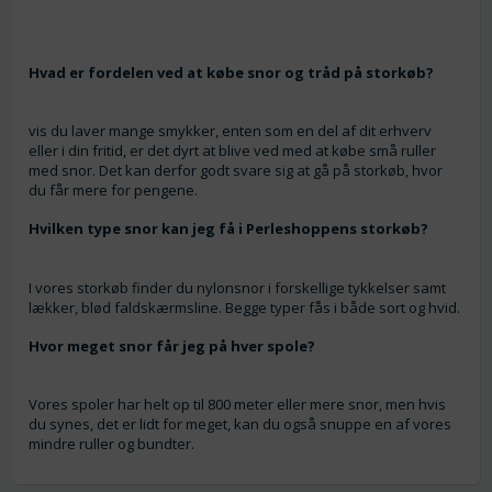
Hvad er fordelen ved at købe snor og tråd på storkøb?
vis du laver mange smykker, enten som en del af dit erhverv
eller i din fritid, er det dyrt at blive ved med at købe små ruller
med snor. Det kan derfor godt svare sig at gå på storkøb, hvor
du får mere for pengene.
Hvilken type snor kan jeg få i Perleshoppens storkøb?
I vores storkøb finder du nylonsnor i forskellige tykkelser samt
lækker, blød faldskærmsline. Begge typer fås i både sort og hvid.
Hvor meget snor får jeg på hver spole?
Vores spoler har helt op til 800 meter eller mere snor, men hvis
du synes, det er lidt for meget, kan du også snuppe en af vores
mindre ruller og bundter.