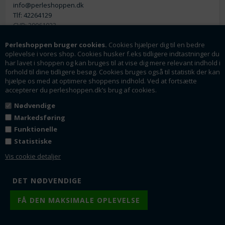
info@perleshoppen.dk
Tlf: 42264129
CVR: 39061023
Perleshoppen bruger cookies.
Cookies hjælper dig til en bedre
oplevelse i vores shop. Cookies husker f.eks tidligere indtastninger du
har lavet i shoppen og kan bruges til at vise dig mere relevant indhold i
forhold til dine tidligere besøg. Cookies bruges også til statistik der kan
hjælpe os med at optimere shoppens indhold. Ved at fortsætte
Nyhedsmail
accepterer du perleshoppen.dk’s brug af cookies.
Tilmeld dig vores nyhedsbrev og få rabatter og
Nødvendige
tilbud som en af de første.
Markedsføring
Funktionelle
Statistiske
Tilmeld
Vis cookie detaljer