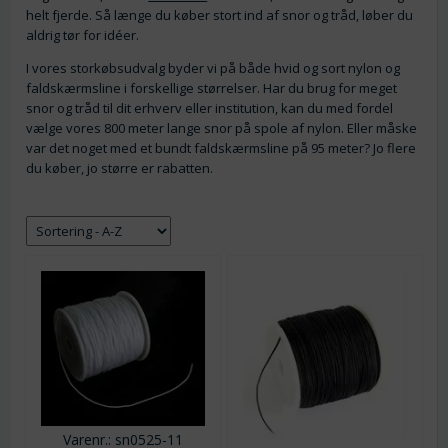
helt fjerde. Så længe du køber stort ind af snor og tråd, løber du
aldrig tør for idéer.
I vores storkøbsudvalg byder vi på både hvid og sort nylon og
faldskærmsline i forskellige størrelser. Har du brug for meget
snor og tråd til dit erhverv eller institution, kan du med fordel
vælge vores 800 meter lange snor på spole af nylon. Eller måske
var det noget med et bundt faldskærmsline på 95 meter? Jo flere
du køber, jo større er rabatten.
Varenr.: sn0525-11