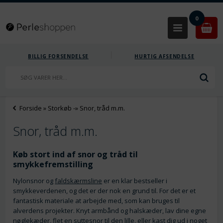
0
BILLIG FORSENDELSE
HURTIG AFSENDELSE
Forside
»
Storkøb
-»
Snor, tråd m.m.
Snor, tråd m.m.
Køb stort ind af snor og tråd til
smykkefremstilling
Nylonsnor og
faldskærmsline
er en klar bestseller i
smykkeverdenen, og det er der nok en grund til. For det er et
fantastisk materiale at arbejde med, som kan bruges til
alverdens projekter. Knyt armbånd og halskæder, lav dine egne
nøglekæder, flet en
suttesnor
til den lille, eller kast dig ud i noget