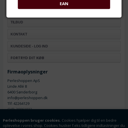
Fortrydelsesret
EAN
NYHEDER
TILBUD
KONTAKT
KUNDESIDE - LOG IND
FORTRYD DIT KØB
Firmaoplysninger
Perleshoppen ApS
Linde Allé 8
6400 Sønderborg
info@perleshoppen.dk
Tlf: 42264129
CVR: 39061023
Perleshoppen bruger cookies.
Cookies hjælper dig til en bedre
oplevelse i vores shop. Cookies husker f.eks tidligere indtastninger du