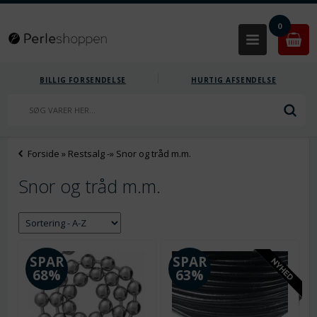
0
BILLIG FORSENDELSE
HURTIG AFSENDELSE
Forside
»
Restsalg
-»
Snor og tråd m.m.
Snor og tråd m.m.
SPAR
SPAR
68%
63%