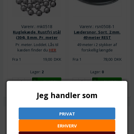
Varenr.: mk0518
Varenr.: rsn0508-1
Kuglekæde. Rustfri stål
Lædersnor. Sort. 2 mm.
(304). 8 mm. Pr. meter
49 meter REST
Pr. meter. Loddet. Lås til
49 meter i 2 stykker af
kæden finder du
HER
forskellig længde
Fra 1
19,00
DKK
Fra 1
78,00
DKK
Lager:
2
Lager:
0
Jeg handler som
PRIVAT
Information
Handelsbetingelser
ERHVERV
Om os