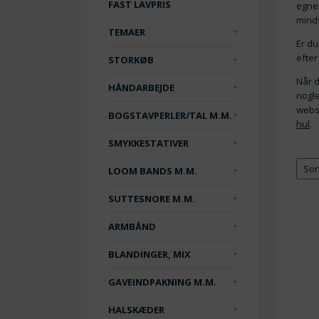
FAST LAVPRIS
egner
minds
TEMAER
Er du
efter
STORKØB
Når d
HÅNDARBEJDE
nogle
webs
BOGSTAVPERLER/TAL M.M.
hul
.
SMYKKESTATIVER
LOOM BANDS M.M.
SUTTESNORE M.M.
ARMBÅND
BLANDINGER, MIX
GAVEINDPAKNING M.M.
HALSKÆDER