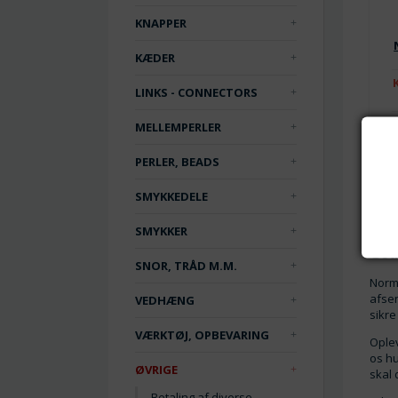
KNAPPER
KÆDER
LINKS - CONNECTORS
F
MELLEMPERLER
PERLER, BEADS
SMYKKEDELE
SMYKKER
God
SNOR, TRÅD M.M.
Norma
afsen
VEDHÆNG
sikre
VÆRKTØJ, OPBEVARING
Oplev
os hu
ØVRIGE
skal 
Betaling af diverse