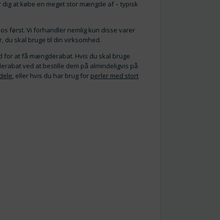
 for dig at købe en meget stor mængde af – typisk
e os først. Vi forhandler nemlig kun disse varer
r, du skal bruge til din virksomhed.
ed for at få mængderabat. Hvis du skal bruge
erabat ved at bestille dem på almindeligvis på
dele
, eller hvis du har brug for
perler med stort