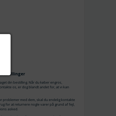
bestillinger
taget din bestilling. Når du køber engros,
kontakte os, er dog blandt andet for, at vi kan
r for problemer med dem, skal du endelig kontakte
brug for at returnere nogle varer på grund af fejl,
stions asked.