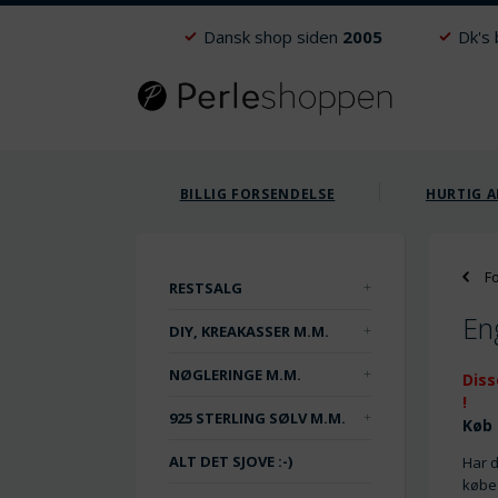
Dansk shop siden
2005
Dk's
BILLIG FORSENDELSE
HURTIG A
F
RESTSALG
En
DIY, KREAKASSER M.M.
NØGLERINGE M.M.
Diss
!
925 STERLING SØLV M.M.
Køb 
ALT DET SJOVE :-)
Har d
købe 