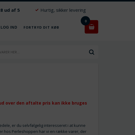
.8 ud af 5
Hurtig, sikker levering
0
FORTRYD DIT KØB
 LOG IND
ud over den aftalte pris kan ikke bruges
ele, er du selvfølgelig interesseret i at kunne
Her hos Perleshoppen har vi en række varer, der