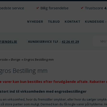
 bedste service
Billig forsendelse
Trustscore
4
NYHEDER
TILBUD
KONTAKT
KUNDESIDE -
FSENDELSE
KUNDESERVICE TLF.:
42 26 41 29
orside
»
Øvrige
-»
Engros Bestilling mm
gros Bestilling mm
e varer kan kun bestilles efter forudgående aftale. Rabatter 
stort ind til virksomheden med engrosbestillinger
u en virksomhed, hvor du fremstiller smykker, eller hvor du sælger smykked
så store partier som muligt. Dermed kan du få nogle varer på hylderne. 