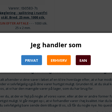
Varenr.: tb0583-7s
Nøglering - splitring i rustfri
stål. Bred. 25 mm. 1000 stk.
KUN EFTER AFTALE
- - - 1000 stk.
25 x 2 mm.
ra 1
1.450,00
DKK
Jeg handler som
Lager:
3
PRIVAT
ERHVERV
EAN
 kundeservice og levering i løbet af kort tid med engros
lt afsender vi dine varer i løbet af en til tre hverdage efter, at vi har mod
der vi selvfølgelig også dine varer hurtigst muligt. Grunden til, at du skal 
 os, at vi har den mængde varer på lager, som du har brug for.
er du, at der er fejl på nogle af vores varer, eller at der er andre forme
rtigst muligt. Vi går meget op i, at vi forhandler varer i høj kvalitet. Har du 
du selvfølgelig bare sende dem tilbage til os, så får du nogle nye. No que