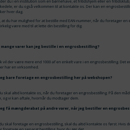
der du i en institution som en børnehave, et fritidshjem eller en fritidsklu
edele, er du også velkommen til at kontakte os. Der kan en engrosbestill
ker hver dag.
 at du har mulighed for at bestille med EAN-nummer, når du foretager en e
irkelig være med til at lette din bestilling for dig.
 mange varer kan jeg bestille i en engrosbestilling?
k vil der være mere end 1000 af en enkelt vare i en engrosbestilling. Det er
der har en virksomhed.
jeg bare foretage en engrosbestilling her på webshopen?
du skal altid kontakte os, når du foretager en engrosbestilling. På den måde 
, og vi kan aftale, hvornår du modtager dem.
jeg få mængderabat på andre varer, når jeg bestiller en engrosbest
du skal foretage en engrosbestilling, skal du altid kontakte os først. Hvis
r foretage en separat bestilling, hvor du gør det.