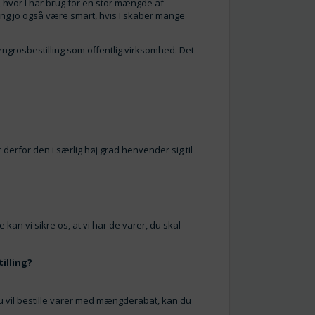
b, hvor I har brug for en stor mængde af
ing jo også være smart, hvis I skaber mange
ngrosbestilling som offentlig virksomhed. Det
 derfor den i særlig høj grad henvender sig til
kan vi sikre os, at vi har de varer, du skal
illing?
 du vil bestille varer med mængderabat, kan du