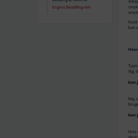
Arbej
smykk
Engros Bestilling mm
smyk
Husk,
kan v
Hvor
Typis
dig, 
Kan 
Nej, 
bruge
Kan 
Hvis 
derfo