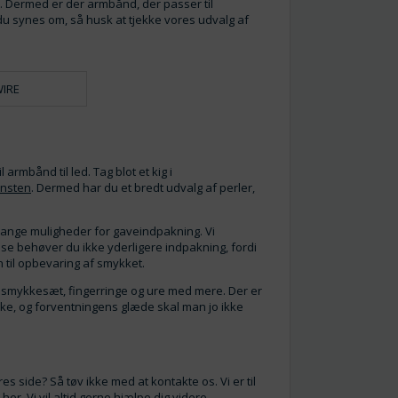
er. Dermed er der armbånd, der passer til
du synes om, så husk at tjekke vores udvalg af
IRE
armbånd til led. Tag blot et kig i
insten
. Dermed har du et bredt udvalg af perler,
mange muligheder for gaveindpakning. Vi
se behøver du ikke yderligere indpakning, fordi
 til opbevaring af smykket.
r, smykkesæt, fingerringe og ure med mere. Der er
e, og forventningens glæde skal man jo ikke
es side? Så tøv ikke med at kontakte os. Vi er til
r
her
. Vi vil altid gerne hjælpe dig videre.