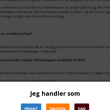
er velkomne til at handle hos Perleshoppen. Vi sælger både til dig, der fr
l offentlige institutioner, der kan handle via EAN nummer. Og når du har lag
 hurtigst muligt inden for en til tre hverdage.
 er armbånd til led?
nd til led er armbånd, der er særligt gode til perler kendt som led eller
keproducent Troldekugler/Trollbeads.
ke materialer sælger Perleshoppen armbånd til led i?
n købe forskellige slags armbånd til led her i Perleshoppen. Vi sælger båd
ke perler passer til armbånd til led?
Jeg handler som
erleshoppen kan du finde perler – eller led – der egner sig godt til armbån
ot om at vælge til og fra ud fra din egen smag.
PRIVAT
ERHVERV
EAN