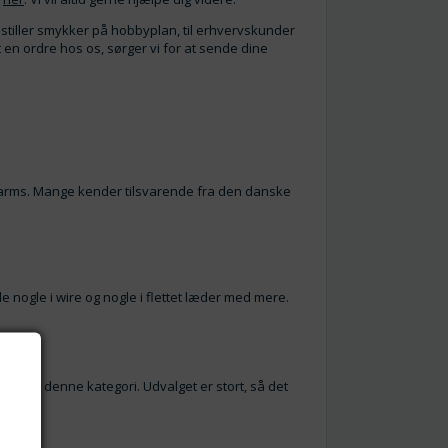
emstiller smykker på hobbyplan, til erhvervskunder
t en ordre hos os, sørger vi for at sende dine
 charms. Mange kender tilsvarende fra den danske
e nogle i wire og nogle i flettet læder med mere.
dene i denne kategori. Udvalget er stort, så det