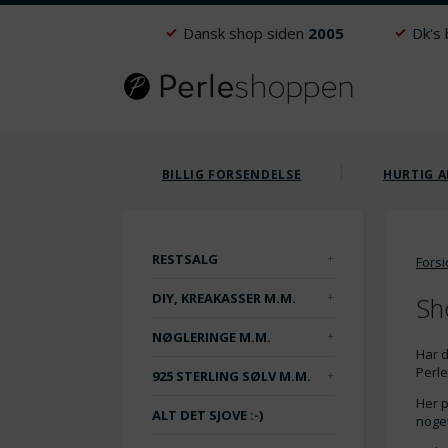
Dansk shop siden
2005
Dk's
BILLIG FORSENDELSE
HURTIG A
RESTSALG
Fors
DIY, KREAKASSER M.M.
Sh
NØGLERINGE M.M.
Har d
Perle
925 STERLING SØLV M.M.
Her p
ALT DET SJOVE :-)
noget