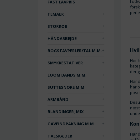
I udv
FAST LAVPRIS
forsk
perle
TEMAER
STORKØB
HÅNDARBEJDE
Hvil
BOGSTAVPERLER/TAL M.M.
Her h
SMYKKESTATIVER
kate
der g
LOOM BANDS M.M.
Har d
har
o
SUTTESNORE M.M.
posen
ARMBÅND
Desu
næst
BLANDINGER, MIX
unde
Kon
GAVEINDPAKNING M.M.
Har d
HALSKÆDER
at få