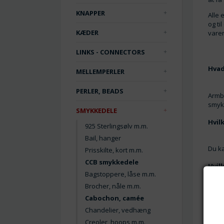
KNAPPER
Alle 
og ti
KÆDER
varer
LINKS - CONNECTORS
Hvad
MELLEMPERLER
PERLER, BEADS
Armbå
smyk
SMYKKEDELE
Hvil
925 Sterlingsølv m.m.
Bail, hanger
Du ka
Prisskilte, kort m.m.
CCB smykkedele
Hvil
Bagstoppere, låse m.m.
Brocher, nåle m.m.
Hos P
Cabochon, camée
er bl
Chandelier, vedhæng
Creoler, hoops m.m.