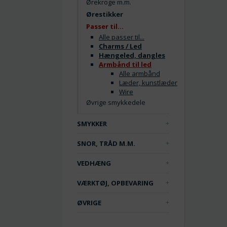
Ørekroge m.m.
Ørestikker
Passer til...
Alle passer til...
Charms / Led
Hængeled, dangles
Armbånd til led
Alle armbånd
Læder, kunstlæder
Wire
Øvrige smykkedele
SMYKKER
SNOR, TRÅD M.M.
VEDHÆNG
VÆRKTØJ, OPBEVARING
ØVRIGE