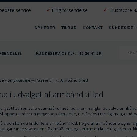
 bedste service
Billig forsendelse
Trustscore
4
NYHEDER
TILBUD
KONTAKT
KUNDESIDE -
FSENDELSE
KUNDESERVICE TLF.:
42 26 41 29
ide
»
Smykkedele
-»
Passer til...
-»
Armbånd til led
op i udvalget af armbånd til led
u lyst til at fremstille et armbånd med led, men mangler du selve armbånde
shoppen. Led er en meget populær perle, der findes i utroligt mange udtry
å siden kan du finde flere armbånd til led. Nogle af armbåndene egner sig 
 at gøre med størrelsen på armbåndet, og det kan du læse dig til ved at k