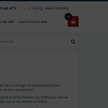
.8 ud af 5
Hurtig, sikker levering
0
FORTRYD DIT KØB
 LOG IND
t? Så se udvalget af armbånd til led her i
k, former og materialer.
godt til led fra Pandora og Trollbeads. Det har
likke ind på det enkelte armbånd.