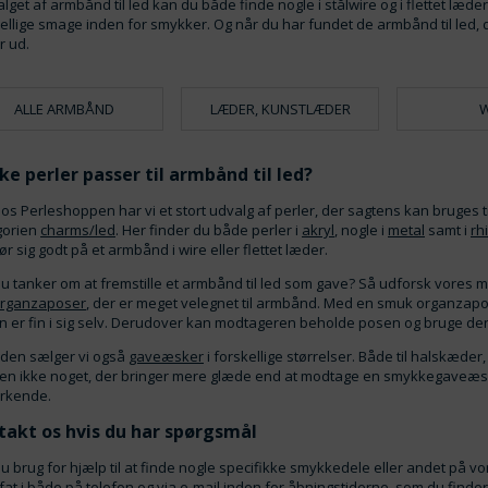
alget af armbånd til led kan du både finde nogle i stålwire og i flettet læd
ellige smage inden for smykker. Og når du har fundet de armbånd til led, 
r ud.
ALLE ARMBÅND
LÆDER, KUNSTLÆDER
W
ke perler passer til armbånd til led?
os Perleshoppen har vi et stort udvalg af perler, der sagtens kan bruges til 
gorien
charms/led
. Her finder du både perler i
akryl
, nogle i
metal
samt i
rh
ør sig godt på et armbånd i wire eller flettet læder.
u tanker om at fremstille et armbånd til led som gave? Så udforsk vores 
rganzaposer
, der er meget velegnet til armbånd. Med en smuk organzapo
 er fin i sig selv. Derudover kan modtageren beholde posen og bruge den
den sælger vi også
gaveæsker
i forskellige størrelser. Både til halskæde
en ikke noget, der bringer mere glæde end at modtage en smykkegaveæsk
rkende.
takt os hvis du har spørgsmål
u brug for hjælp til at finde nogle specifikke smykkedele eller andet på vor
 fat i både på telefon og via e-mail inden for åbningstiderne, som du finde