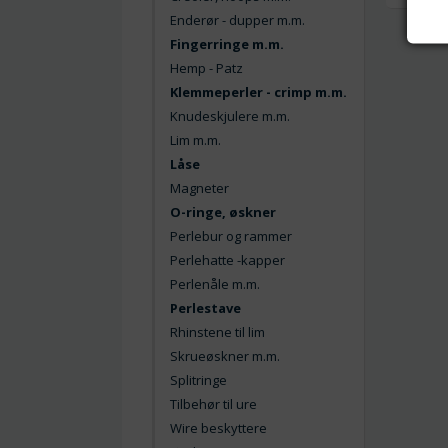
Enderør - dupper m.m.
Fingerringe m.m.
Hemp - Patz
Klemmeperler - crimp m.m.
Knudeskjulere m.m.
Lim m.m.
Låse
Magneter
O-ringe, øskner
Perlebur og rammer
Perlehatte -kapper
Perlenåle m.m.
Perlestave
Rhinstene til lim
Skrueøskner m.m.
Splitringe
Tilbehør til ure
Wire beskyttere