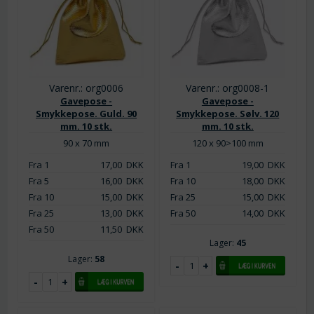
Varenr.: org0006
Varenr.: org0008-1
Gavepose -
Gavepose -
Smykkepose. Guld. 90
Smykkepose. Sølv. 120
mm. 10 stk.
mm. 10 stk.
90 x 70 mm
120 x 90>100 mm
Fra 1
17,00
DKK
Fra 1
19,00
DKK
Fra 5
16,00
DKK
Fra 10
18,00
DKK
Fra 10
15,00
DKK
Fra 25
15,00
DKK
Fra 25
13,00
DKK
Fra 50
14,00
DKK
Fra 50
11,50
DKK
Lager:
45
Lager:
58