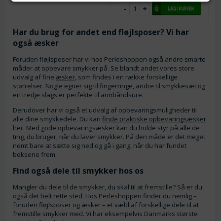
Har du brug for andet end fløjlsposer? Vi har
også æsker
Foruden fløjlsposer har vi hos Perleshoppen også andre smarte
måder at opbevare smykker på. Se blandt andet vores store
udvalg af fine
æsker
, som findes i en række forskellige
størrelser. Nogle egner sig til fingerringe, andre til smykkesæt og
en tredje slags er perfekte til armbåndsure.
Derudover har vi også et udvalg af opbevaringsmuligheder til
alle dine smykkedele. Du kan
finde praktiske opbevaringsæsker
her
. Med gode opbevaringsæsker kan du holde styr på alle de
ting, du bruger, når du laver smykker. På den måde er det meget
nemt bare at sætte sig ned og gå i gang, når du har fundet
boksene frem.
Find også dele til smykker hos os
Mangler du dele til de smykker, du skal til at fremstille? Så er du
også det helt rette sted. Hos Perleshoppen finder du nemlig –
foruden fløjlsposer og æsker – et væld af forskellige dele til at
fremstille smykker med. Vi har eksempelvis Danmarks største