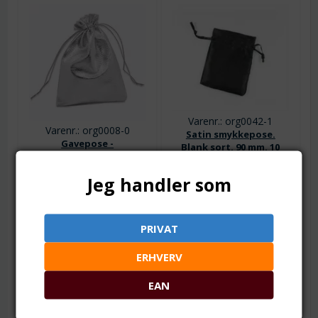
Varenr.: org0042-1
Varenr.: org0008-0
Satin smykkepose.
Gavepose -
Blank sort. 90 mm. 10
Smykkepose. Sølv. 90
stk.
mm. 10 stk.
90 x 70 mm. Kraftig kvalitet.
Jeg handler som
90 x 70 mm
Se detaljer.
Fra 1
17,00
DKK
Fra 1
22,00
DKK
Fra 5
16,00
DKK
PRIVAT
Fra 5
21,00
DKK
Fra 10
15,00
DKK
Fra 10
19,75
DKK
ERHVERV
Fra 25
13,00
DKK
Fra 25
16,50
DKK
Fra 50
13,75
DKK
EAN
Lager:
57
Lager:
35