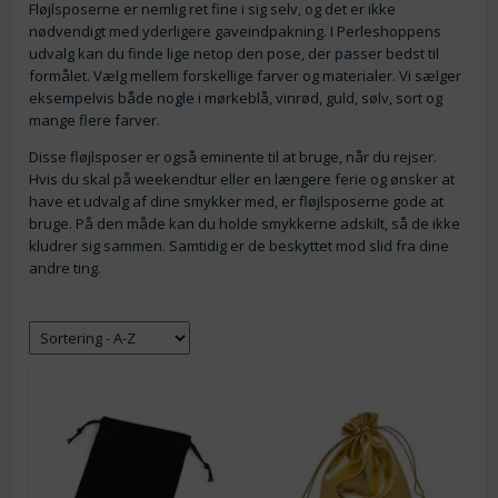
Fløjlsposerne er nemlig ret fine i sig selv, og det er ikke
nødvendigt med yderligere gaveindpakning. I Perleshoppens
udvalg kan du finde lige netop den pose, der passer bedst til
formålet. Vælg mellem forskellige farver og materialer. Vi sælger
eksempelvis både nogle i mørkeblå, vinrød, guld, sølv, sort og
mange flere farver.
Disse fløjlsposer er også eminente til at bruge, når du rejser.
Hvis du skal på weekendtur eller en længere ferie og ønsker at
have et udvalg af dine smykker med, er fløjlsposerne gode at
bruge. På den måde kan du holde smykkerne adskilt, så de ikke
kludrer sig sammen. Samtidig er de beskyttet mod slid fra dine
andre ting.