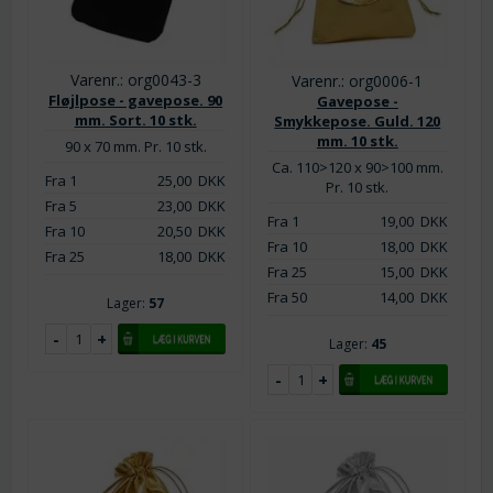
Varenr.: org0043-3
Varenr.: org0006-1
Fløjlpose - gavepose. 90
Gavepose -
mm. Sort. 10 stk.
Smykkepose. Guld. 120
mm. 10 stk.
90 x 70 mm. Pr. 10 stk.
Ca. 110>120 x 90>100 mm.
Fra 1
25,00
DKK
Pr. 10 stk.
Fra 5
23,00
DKK
Fra 1
19,00
DKK
Fra 10
20,50
DKK
Fra 10
18,00
DKK
Fra 25
18,00
DKK
Fra 25
15,00
DKK
Fra 50
14,00
DKK
Lager:
57
Lager:
45