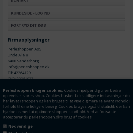
KONTAKT
KUNDESIDE - LOG IND
FORTRYD DIT KØB
Firmaoplysninger
Perleshoppen ApS
Linde Allé 8
6400 Sønderborg
info@perleshoppen.dk
Tlf: 42264129
CVR: 39061023
Perleshoppen bruger cookies.
Cookies hjælper dig til en bedre
oplevelse i vores shop. Cookies husker f.eks tidligere indtastninger du
har lavet i shoppen og kan bruges til at vise dig mere relevant indhold i
forhold til dine tidligere besøg. Cookies bruges også til statistik der kan
hjælpe os med at optimere shoppens indhold. Ved at fortsætte
Nyhedsmail
accepterer du perleshoppen.dk’s brug af cookies.
Tilmeld dig vores nyhedsbrev og få rabatter og
Nødvendige
tilbud som en af de første.