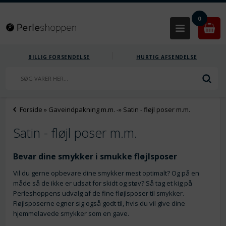
0
BILLIG FORSENDELSE
HURTIG AFSENDELSE
Forside
»
Gaveindpakning m.m.
-»
Satin - fløjl poser m.m.
Satin - fløjl poser m.m.
Bevar dine smykker i smukke fløjlsposer
Vil du gerne opbevare dine smykker mest optimalt? Og på en
måde så de ikke er udsat for skidt og støv? Så tag et kig på
Perleshoppens udvalg af de fine fløjlsposer til smykker.
Fløjlsposerne egner sig også godt til, hvis du vil give dine
hjemmelavede smykker som en gave.