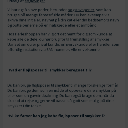
udvalg af
englevinger
.
Vi har også sjove perler, herunder
bogstavsperler
, som kan
bruges på mange fantasifulde måder. Du kan eksempelvis
skrive dine initialer, navnet på din kat eller din bedstemors navn
og putte perlerne på en halskæde eller et armbånd.
Hos Perleshoppen har vi gjort det nemt for dig som kunde at
købe alle de dele, du har brug for til fremstilling af smykker.
Uanset om du er privat kunde, erhvervskunde eller handler som
offentlig institution via EAN-nummer. Alle er velkomne.
Hvad er fløjlsposer til smykker beregnet til?
Du kan bruge fløjlsposer til smykker til mange forskellige formål.
Du kan bruge dem som en måde at opbevare dine smykker på
eller som en gaveindpakning. Du kan også bruge dem, når du
skal ud at rejse og gerne vil passe så godt som muligt på dine
smykker i din taske.
Hvilke farver kan jeg købe fløjlsposer til smykker i?