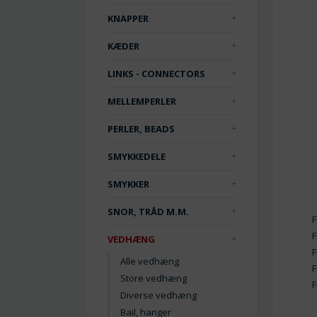
KNAPPER
KÆDER
LINKS - CONNECTORS
MELLEMPERLER
PERLER, BEADS
SMYKKEDELE
SMYKKER
SNOR, TRÅD M.M.
F
F
VEDHÆNG
F
Alle vedhæng
F
Store vedhæng
F
Diverse vedhæng
Bail, hanger