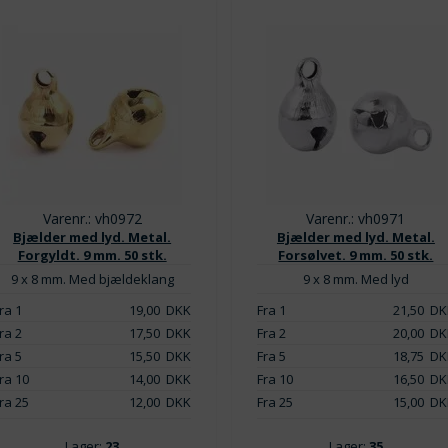
Varenr.: vh0972
Varenr.: vh0971
Bjælder med lyd. Metal.
Bjælder med lyd. Metal.
Forgyldt. 9 mm. 50 stk.
Forsølvet. 9 mm. 50 stk.
9 x 8 mm. Med bjældeklang
9 x 8 mm. Med lyd
ra 1
19,00
DKK
Fra 1
21,50
DK
ra 2
17,50
DKK
Fra 2
20,00
DK
ra 5
15,50
DKK
Fra 5
18,75
DK
ra 10
14,00
DKK
Fra 10
16,50
DK
ra 25
12,00
DKK
Fra 25
15,00
DK
Lager:
23
Lager:
35