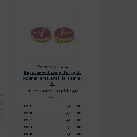
Varenr.: vh1414
Bogstav vedhæng. Forgyldt
og emaljeret. Lys lilla. 14 mm -
A-
Pr. stk. 14 mm. Ens på begge
K
sider
K
Fra 1
5,00
DKK
K
Fra 10
4,50
DKK
K
Fra 25
4,00
DKK
K
Fra 50
3,50
DKK
Fra 100
3,00
DKK