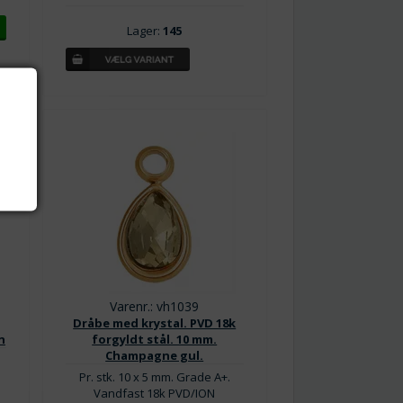
Lager:
145
Varenr.: vh1039
Dråbe med krystal. PVD 18k
n
forgyldt stål. 10 mm.
Champagne gul.
Pr. stk. 10 x 5 mm. Grade A+.
Vandfast 18k PVD/ION