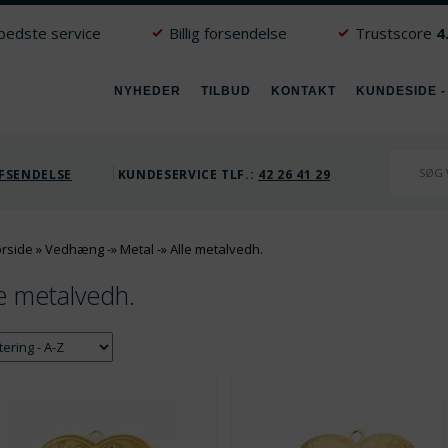
 bedste service
Billig forsendelse
Trustscore
4
NYHEDER
TILBUD
KONTAKT
KUNDESIDE -
FSENDELSE
KUNDESERVICE TLF.:
42 26 41 29
orside
»
Vedhæng
-»
Metal
-»
Alle metalvedh.
le metalvedh.