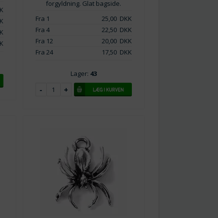
forgyldning. Glat bagside.
K
Fra 1
25,00
DKK
K
Fra 4
22,50
DKK
K
Fra 12
20,00
DKK
K
Fra 24
17,50
DKK
Lager:
43