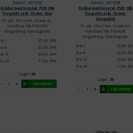
Varenr.: vh1036
Varenr.: vh1038
Dråbe med krystal. PVD 18k
Dråbe med krystal. PVD 18k
forgyldt stål. 10 mm. Klar
forgyldt stål. 10 mm.
Kongeblå
Pr. stk. 10 x 5 mm. Grade A+.
Vandfast 18k PVD/ION
Pr. stk. 10 x 5 mm. Grade A+.
forgyldning. Glat bagside.
Vandfast 18k PVD/ION
forgyldning. Glat bagside.
ra 1
25,00
DKK
Fra 1
25,00
DK
ra 4
22,50
DKK
Fra 4
22,50
DK
ra 12
20,00
DKK
Fra 12
20,00
DK
ra 24
17,50
DKK
Fra 24
17,50
DK
Lager:
30
Lager:
35