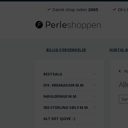
Dansk shop siden
2005
Dk's
BILLIG FORSENDELSE
HURTIG A
F
RESTSALG
Al
DIY, KREAKASSER M.M.
NØGLERINGE M.M.
925 STERLING SØLV M.M.
ALT DET SJOVE :-)