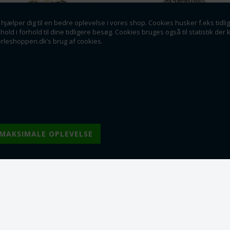
hjælper dig til en bedre oplevelse i vores shop. Cookies husker f.eks tidli
dhold i forhold til dine tidligere besøg. Cookies bruges også til statistik 
erleshoppen.dk’s brug af cookies.
Varenr.: spc0504-0
Varenr.: spc0504-10
Englevinger. Tibetansk sølv
Englevinger. Tibetansk sølv.
Sølvfarvet. 22 mm. 10 stk.
Antik guld farvet. 22 mm. 10
22 x 6 mm
stk.
Fra 1
9,00
DK
22 x 6 mm
Fra 5
8,25
DK
ra 1
9,00
DKK
Fra 10
7,50
DK
ra 10
8,25
DKK
Fra 25
6,00
DK
ra 25
7,50
DKK
Fra 50
5,00
DK
ra 50
6,50
DKK
Lager:
41
Lager:
70