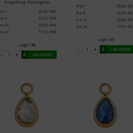
forgyldning. Glat bagside.
Fra 1
25,00
DK
ra 1
25,00
DKK
Fra 4
22,50
DK
ra 4
22,50
DKK
Fra 12
20,00
DK
ra 12
20,00
DKK
Fra 24
17,50
DK
ra 24
17,50
DKK
Lager:
37
Lager:
35