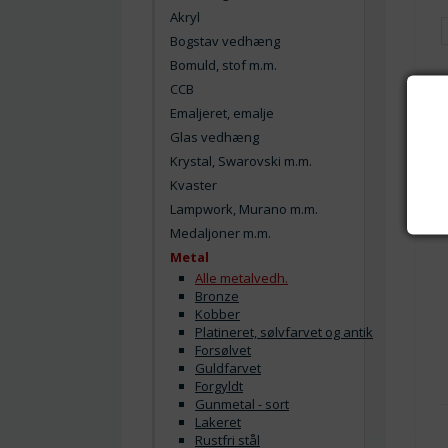
Akryl
Bogstav vedhæng
Bomuld, stof m.m.
CCB
Emaljeret, emalje
Glas vedhæng
Krystal, Swarovski m.m.
Kvaster
Lampwork, Murano m.m.
Medaljoner m.m.
Metal
Alle metalvedh.
Bronze
Kobber
Platineret, sølvfarvet og antik
Forsølvet
Guldfarvet
Forgyldt
Gunmetal - sort
Lakeret
Rustfri stål