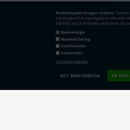
Perleshoppen bruger cookies.
Cookies 
kan bruges til at vise dig mere relevant in
indhold. Ved at fortsætte accepterer du p
Nødvendige
Markedsføring
Funktionelle
Statistiske
Vis cookie detaljer
F
F
F
F