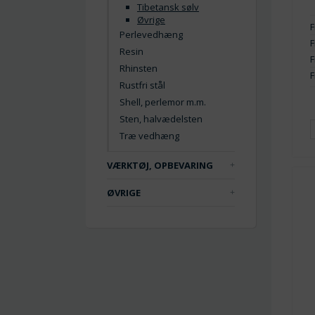
Tibetansk sølv
Øvrige
F
Perlevedhæng
F
Resin
F
Rhinsten
F
Rustfri stål
Shell, perlemor m.m.
Sten, halvædelsten
Træ vedhæng
VÆRKTØJ, OPBEVARING
ØVRIGE