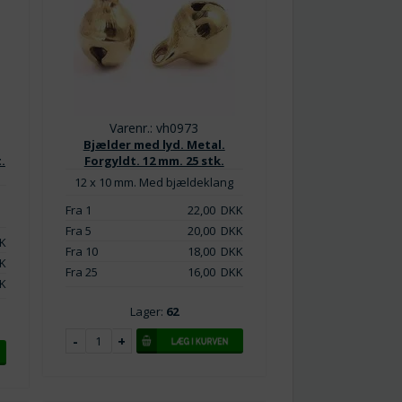
Varenr.: vh0973
Bjælder med lyd. Metal.
.
Forgyldt. 12 mm. 25 stk.
12 x 10 mm. Med bjældeklang
Fra 1
22,00
DKK
Fra 5
20,00
DKK
K
Fra 10
18,00
DKK
K
Fra 25
16,00
DKK
K
Lager:
62