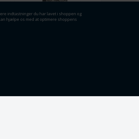
gere indtastninger du har lavet i shoppen og
der kan hjælpe os med at optimere shoppens
Varenr.: hls0103
.
Halskæde med
dødningehoved-skull.
Rustfri stål. 60 cm
K
60 cm x 3mm halskæde.
Vedhæng: 30 x 36 mm
K
K
Fra 1
179,00
DKK
K
K
Lager:
13