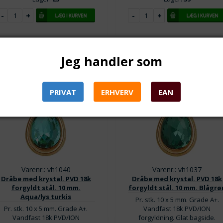
Jeg handler som
PRIVAT
ERHVERV
EAN
Varenr.: vh1040
Varenr.: vh1037
Dråbe med krystal. PVD 18k
Dråbe med krystal. PVD 18k
forgyldt stål. 10 mm.
forgyldt stål. 10 mm. Blågrø
Aqua/lys turkis
Pr. stk. 10 x 5 mm. Grade A+.
Pr. stk. 10 x 5 mm. Grade A+.
Vandfast 18k PVD/ION
Vandfast 18k PVD/ION
forgyldning. Glat bagside.