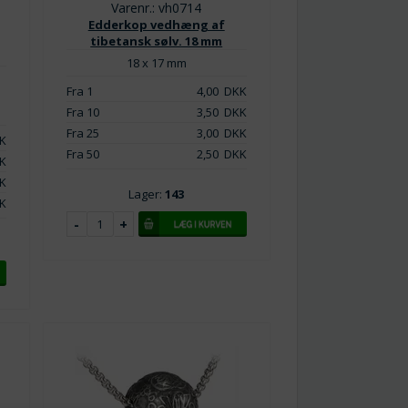
Varenr.: vh0714
Edderkop vedhæng af
tibetansk sølv. 18 mm
18 x 17 mm
Fra 1
4,00
DKK
Fra 10
3,50
DKK
Fra 25
3,00
DKK
K
Fra 50
2,50
DKK
K
K
Lager:
143
K