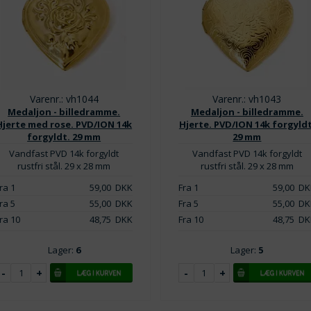
Varenr.: vh1044
Varenr.: vh1043
Medaljon - billedramme.
Medaljon - billedramme.
Hjerte med rose. PVD/ION 14k
Hjerte. PVD/ION 14k forgyldt
forgyldt. 29 mm
29 mm
Vandfast PVD 14k forgyldt
Vandfast PVD 14k forgyldt
rustfri stål. 29 x 28 mm
rustfri stål. 29 x 28 mm
ra 1
59,00
DKK
Fra 1
59,00
DK
ra 5
55,00
DKK
Fra 5
55,00
DK
ra 10
48,75
DKK
Fra 10
48,75
DK
Lager:
6
Lager:
5