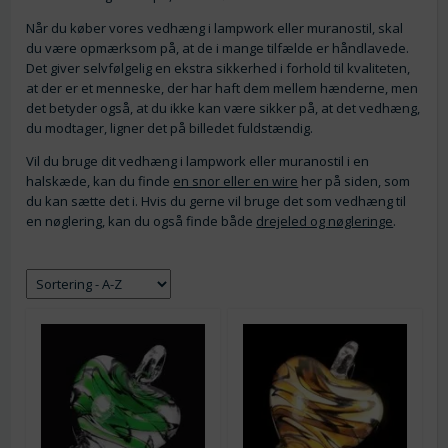
Når du køber vores vedhæng i lampwork eller muranostil, skal
du være opmærksom på, at de i mange tilfælde er håndlavede.
Det giver selvfølgelig en ekstra sikkerhed i forhold til kvaliteten,
at der er et menneske, der har haft dem mellem hænderne, men
det betyder også, at du ikke kan være sikker på, at det vedhæng,
du modtager, ligner det på billedet fuldstændig.
Vil du bruge dit vedhæng i lampwork eller muranostil i en
halskæde, kan du finde
en snor eller en wire
her på siden, som
du kan sætte det i. Hvis du gerne vil bruge det som vedhæng til
en nøglering, kan du også finde både
drejeled og nøgleringe
.