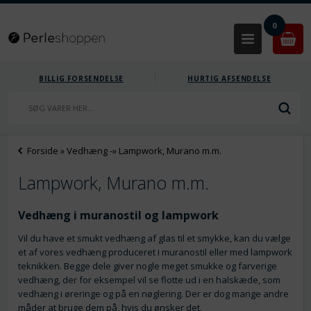
0
BILLIG FORSENDELSE
HURTIG AFSENDELSE
Forside
»
Vedhæng
-»
Lampwork, Murano m.m.
Lampwork, Murano m.m.
Vedhæng i muranostil og lampwork
Vil du have et smukt vedhæng af glas til et smykke, kan du vælge
et af vores vedhæng produceret i muranostil eller med lampwork
teknikken. Begge dele giver nogle meget smukke og farverige
vedhæng, der for eksempel vil se flotte ud i en halskæde, som
vedhæng i øreringe og på en nøglering. Der er dog mange andre
måder at bruge dem på, hvis du ønsker det.