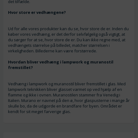
det tilfælde.
Hvor store er vedhængene?
Ud for alle vores produkter kan du se, hvor store de er. Inden du
køber vores vedhæng, er det derfor selvfølgelig også vigtigt, at
du sørger for at se, hvor store de er. Du kan ikke regne med, at
vedhængets størrelse på billedet, matcher størrelsen i
virkeligheden. Billederne kan være forstørrede.
Hvordan bliver vedhæng i lampwork og muranostil
fremstillet?
Vedhæng i lampwork og muranostil bliver fremstillet i glas. Med
lampwork teknikken bliver glasset varmet op ved hjælp af en
flamme og ikke i ovnen. Muranostilen stammer fra Venedig i
Italien. Murano er navnet på den ø, hvor glaspusterne i mange år
skulle bo, da de udgjorde en brandfare for byen. Området er
kendt for sit meget farverige glas.