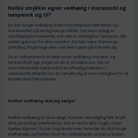
Hvilke smykker egner vedhæng i muranostil og
lampwork sig til?
Du kan bruge vedhæng skabt med lampwork teknikken og i
muranostilen på utrolig mange måder. Det mest oplagt er
selvfølgelig en halskæde, men det er virkelig kun fantasien, der
sætter grænser for dine smykker. Det kan være til øreringe,
armbånd, fingerringe eller som dekoration på kort eller tøj.
Du er velkommen til at købe vores vedhæng i murano- og
lampworkstil, lige meget om du er privatperson, har en
virksomhed eller køber ind til en offentlig institution. I
sidstnævnte tilfælde kan du benytte dig af vores mulighed for at
bestille med EAN-nummer.
Hvilket vedhæng skal jeg vælge?
Hvilket vedhæng du skal vælge, kommer selvfølgelig helt an på
dine personlige præferencer. Det er derfor ikke noget, vi kan
hjælpe dig med. Du kan dog tænke over, hvordan du skal bruge
vedhænget, og hvilken form for vedhæng der vil passe bedst i