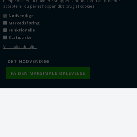
hjælpe os med at optimere shoppens indhold. Ved at fortsætte
accepterer du perleshoppen.dk’s brug af cookies.
Nødvendige
Markedsføring
Varenr.: pa0034
Varenr.: pd0565-3
Funktionelle
Perle med stort hul.
Perle skull -
CCB. Platineret. 10 mm.
dødningehoved med
Statistiske
10 stk.
stort hul. Antik guld. 12
Vis cookie detaljer
mm
10 x 8 mm
12 x 8 mm. Hul: 3.7 mm
Fra 1
12,00
DKK
Fra 1
7,00
DKK
Fra 5
11,00
DKK
Fra 10
6,50
DKK
Fra 10
9,75
DKK
Fra 25
5,75
DKK
Fra 25
8,50
DKK
Fra 50
5,00
DKK
Fra 50
7,50
DKK
Fra 100
4,00
DKK
Lager:
149
Lager:
287