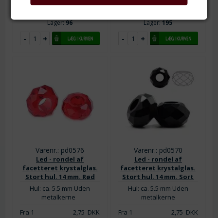
Fra 50
1,90
DKK
Fra 50
1,90
DKK
Lager:
96
Lager:
195
Varenr.: pd0576
Varenr.: pd0570
Led - rondel af
Led - rondel af
facetteret krystalglas.
facetteret krystalglas.
Stort hul. 14 mm. Rød
Stort hul. 14 mm. Sort
Hul: ca. 5.5 mm Uden
Hul: ca. 5.5 mm Uden
metalkerne
metalkerne
Fra 1
2,75
DKK
Fra 1
2,75
DKK