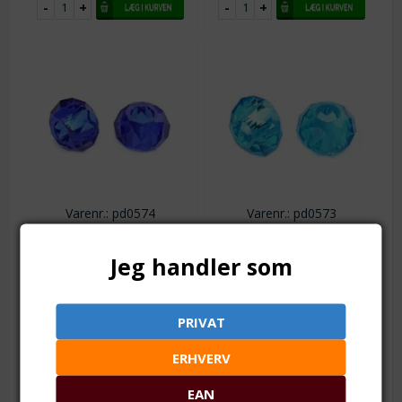
Varenr.: pd0574
Varenr.: pd0573
Led - rondel af
Led - rondel af
facetteret krystalglas.
facetteret krystalglas.
Jeg handler som
Stort hul. 14 mm.
Stort hul. 14 mm.
Kongeblå
Mellem blå
Hul: ca. 5.5 mm Uden
Hul: ca. 5.5 mm Uden
metalkerne
metalkerne
PRIVAT
Fra 1
2,75
DKK
Fra 1
2,75
DKK
ERHVERV
Fra 10
2,50
DKK
Fra 10
2,50
DKK
Fra 25
2,35
DKK
Fra 25
2,35
DKK
EAN