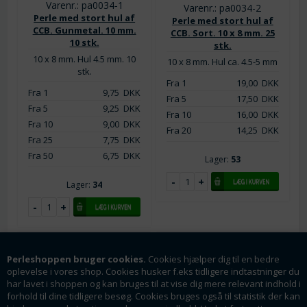
Varenr.: pa0034-1
Varenr.: pa0034-2
Perle med stort hul af
Perle med stort hul af
CCB. Gunmetal. 10 mm.
CCB. Sort. 10 x 8 mm. 25
10 stk.
stk.
10 x 8 mm. Hul 4.5 mm. 10
10 x 8 mm. Hul ca. 4.5-5 mm
stk.
Fra 1
19,00
DKK
Fra 1
9,75
DKK
Fra 5
17,50
DKK
Fra 5
9,25
DKK
Fra 10
16,00
DKK
Fra 10
9,00
DKK
Fra 20
14,25
DKK
Fra 25
7,75
DKK
Fra 50
6,75
DKK
Lager:
53
Lager:
34
Perleshoppen bruger cookies.
Cookies hjælper dig til en bedre
oplevelse i vores shop. Cookies husker f.eks tidligere indtastninger du
har lavet i shoppen og kan bruges til at vise dig mere relevant indhold i
forhold til dine tidligere besøg. Cookies bruges også til statistik der kan