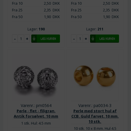
Fra 10
2,50
DKK
Fra 10
2,50
DKK
Fra 25
2,35
DKK
Fra 25
2,35
DKK
Fra 50
1,90
DKK
Fra 50
1,90
DKK
Lager:
190
Lager:
211
Varenr.: pm0564
Varenr.: pa0034-3
Perle - flet - filigran.
Perle med stort hul af
Antik forsølvet. 10 mm
CCB. Guld farvet. 10 mm.
10 stk.
1 stk. Hul: 4.5 mm
10 stk. 10 x 8 mm. Hul 4.5