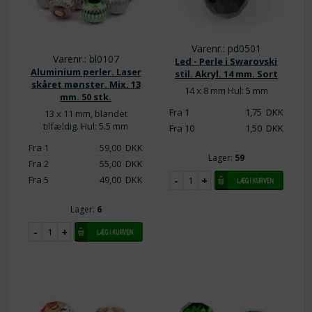
Varenr.: pd0501
Varenr.: bl0107
Led - Perle i Swarovski
Aluminium perler. Laser
stil. Akryl. 14 mm. Sort
skåret mønster. Mix. 13
14 x 8 mm
Hul: 5 mm
mm. 50 stk.
Fra 1
1,75
DKK
13 x 11 mm, blandet
tilfældig. Hul: 5.5 mm
Fra 10
1,50
DKK
Fra 1
59,00
DKK
Lager:
59
Fra 2
55,00
DKK
Fra 5
49,00
DKK
Lager:
6