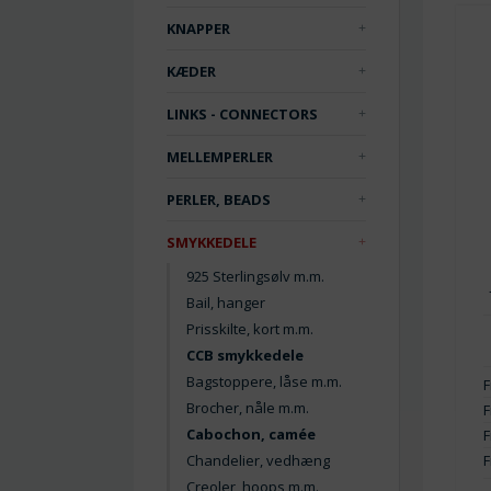
KNAPPER
KÆDER
LINKS - CONNECTORS
MELLEMPERLER
PERLER, BEADS
SMYKKEDELE
925 Sterlingsølv m.m.
Bail, hanger
Prisskilte, kort m.m.
CCB smykkedele
Bagstoppere, låse m.m.
F
Brocher, nåle m.m.
F
Cabochon, camée
F
F
Chandelier, vedhæng
Creoler, hoops m.m.