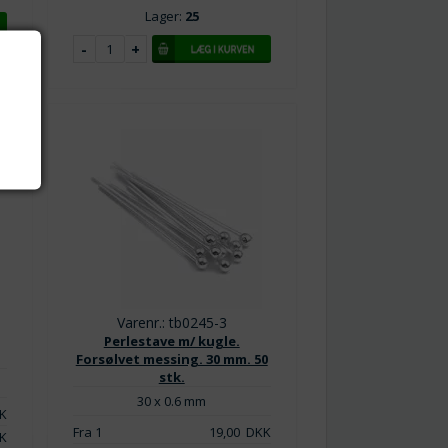
Lager:
25
Varenr.: tb0245-3
Perlestave m/ kugle.
Forsølvet messing. 30 mm. 50
stk.
30 x 0.6 mm
K
Fra 1
19,00
DKK
K