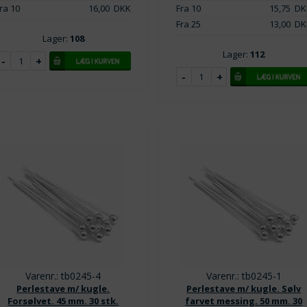
ra 10
16,00
DKK
Fra 10
15,75
DK
Fra 25
13,00
DK
Lager:
108
Lager:
112
Varenr.: tb0245-4
Varenr.: tb0245-1
Perlestave m/ kugle.
Perlestave m/ kugle. Sølv
Forsølvet. 45 mm. 30 stk.
farvet messing. 50 mm. 30