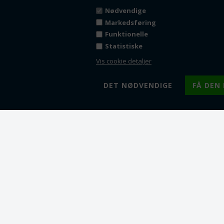
Nødvendige
Markedsføring
Funktionelle
Statistiske
Vis cookie detaljer
F
F
F
F