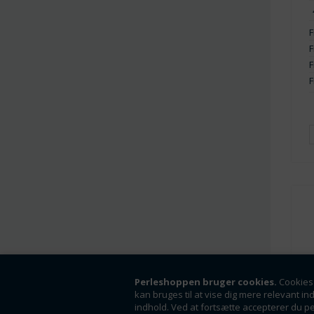
F
F
F
F
Perleshoppen bruger cookies.
Cookies 
kan bruges til at vise dig mere relevant in
indhold. Ved at fortsætte accepterer du p