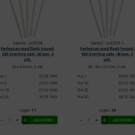
Varenr.: ss0558
Varenr.: ss0559-1
Perlestav med fladt hoved.
Perlestav med fladt hoved.
925 Sterling sølv. 30 mm. 5
925 Sterling sølv. 40 mm. 5
stk.
stk.
30 x 0.6 mm. 5 stk.
38 - 40 x 0.5 mm. 5 stk.
ra 1
25,00
DKK
Fra 1
29,00
DK
ra 5
23,50
DKK
Fra 10
25,50
DK
ra 10
21,50
DKK
Fra 25
22,50
DK
ra 25
19,75
DKK
Fra 50
18,75
DK
Lager:
17
Lager:
24