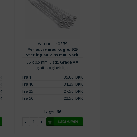
Varenr.: ss0559
Perlestav med kugle. 925
Sterling sølv. 35 mm. 5 stk.
35 x 0.5 mm. 5 stk. Grade A =
glattet og helt lige
K
Fra 1
35,00
DKK
K
Fra 10
31,25
DKK
K
Fra 25
27,50
DKK
K
Fra 50
22,50
DKK
Lager:
66