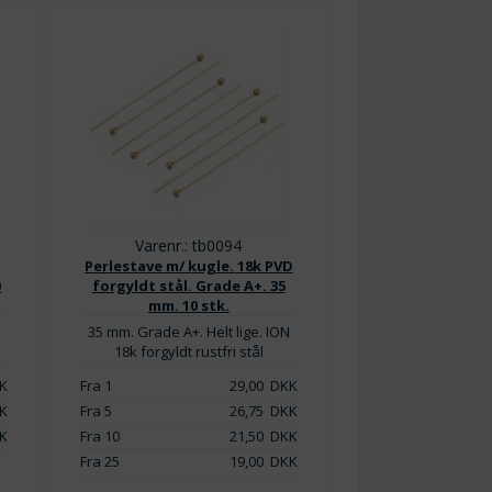
Varenr.: tb0094
Perlestave m/ kugle. 18k PVD
0
forgyldt stål. Grade A+. 35
mm. 10 stk.
35 mm. Grade A+. Helt lige. ION
18k forgyldt rustfri stål
K
Fra 1
29,00
DKK
K
Fra 5
26,75
DKK
K
Fra 10
21,50
DKK
Fra 25
19,00
DKK