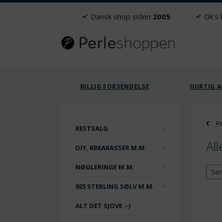
Dansk shop siden
2005
Dk's
BILLIG FORSENDELSE
HURTIG A
F
RESTSALG
All
DIY, KREAKASSER M.M.
NØGLERINGE M.M.
925 STERLING SØLV M.M.
ALT DET SJOVE :-)