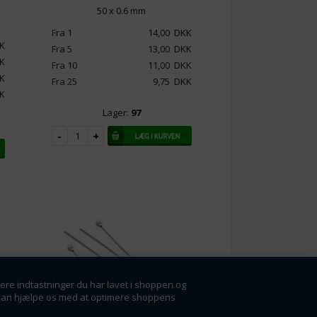
50 x 0.6 mm
Fra 1
14,00
DKK
K
Fra 5
13,00
DKK
K
Fra 10
11,00
DKK
K
Fra 25
9,75
DKK
K
Lager:
97
gere indtastninger du har lavet i shoppen og
der kan hjælpe os med at optimere shoppens