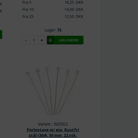
Fra 5
16,25
DKK
K
Fra 10
14,00
DKK
K
Fra 25
12,50
DKK
Lager:
72
Varenr.: tb0502
Perlestave m/ øje. Rustfri
stål (304). 50 mm. 22 stk.