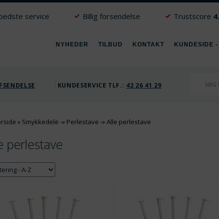
 bedste service
Billig forsendelse
Trustscore
4
NYHEDER
TILBUD
KONTAKT
KUNDESIDE -
FSENDELSE
KUNDESERVICE TLF.:
42 26 41 29
orside
»
Smykkedele
-»
Perlestave
-»
Alle perlestave
e perlestave