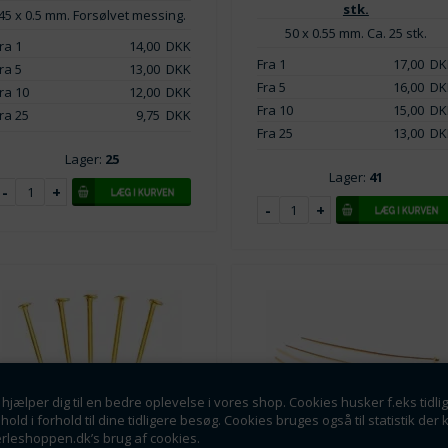
stk.
45 x 0.5 mm. Forsølvet messing.
50 x 0.55 mm. Ca. 25 stk.
ra 1
14,00
DKK
Fra 1
17,00
DK
ra 5
13,00
DKK
Fra 5
16,00
DK
ra 10
12,00
DKK
Fra 10
15,00
DK
ra 25
9,75
DKK
Fra 25
13,00
DK
Lager:
25
Lager:
41
hjælper dig til en bedre oplevelse i vores shop. Cookies husker f.eks tidli
dhold i forhold til dine tidligere besøg. Cookies bruges også til statistik 
erleshoppen.dk’s brug af cookies.