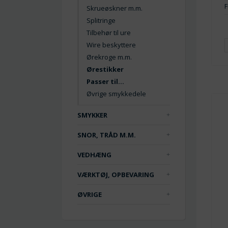
F
Skrueøskner m.m.
Splitringe
Tilbehør til ure
Wire beskyttere
Ørekroge m.m.
Ørestikker
Passer til...
Øvrige smykkedele
SMYKKER
SNOR, TRÅD M.M.
VEDHÆNG
VÆRKTØJ, OPBEVARING
ØVRIGE