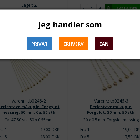
Lager:
2
Jeg handler som
PRIVAT
ERHVERV
EAN
Varenr.: tb0246-2
Varenr.: tb0246-3
Perlestave m/ kugle. Forgyldt
Perlestave m/ kugle.
messing. 50 mm. Ca. 50 stk.
Forgyldt. 30 mm. 50 stk.
Ca. 47-50 stk. 50 x 0.55mm.
30 x 0.5 mm. Forgyldt messing
ra 1
19,00
DKK
Fra 1
19,00
DK
ra 5
18,00
DKK
Fra 5
17,50
DK