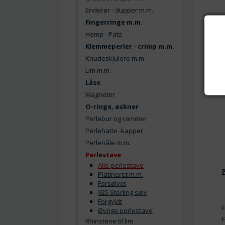
Enderør - dupper m.m.
Fingerringe m.m.
Hemp - Patz
Klemmeperler - crimp m.m.
Knudeskjulere m.m.
Lim m.m.
Låse
Magneter
O-ringe, øskner
Perlebur og rammer
Perlehatte -kapper
Perlenåle m.m.
Perlestave
Alle perlestave
Platineret m.m.
Forsølvet
925 Sterling sølv
Forgyldt
F
Øvrige perlestave
F
Rhinstene til lim