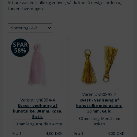
Vi har kvaster til alle og enhver, så du kan få design, orden og
farver i hverdagen.
SPAR
58%
Varenr.: vh0893-2
Varenr.: vh0894-4
Kvast - vedhæng af
Kvast - vedhæng af
kunstsilke med øsken.
kunstsilke. 30 mm. Rosa.
30 mm. Guld
5 stk.
30 mm lang. Med 5 mm
30 mm lang, Knude = 4 mm
øsken
Fra 1
4,00
DKK
Fra 1
4,00
DKK