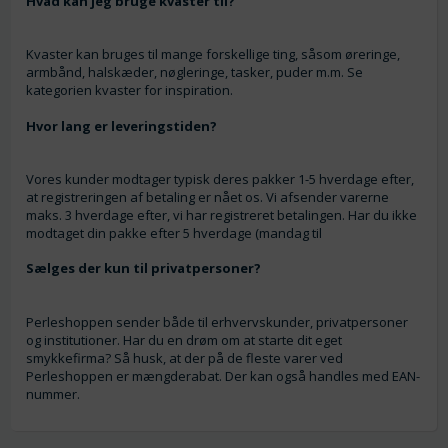
Hvad kan jeg bruge kvaster til?
Kvaster kan bruges til mange forskellige ting, såsom øreringe,
armbånd, halskæder, nøgleringe, tasker, puder m.m. Se
kategorien kvaster for inspiration.
Hvor lang er leveringstiden?
Vores kunder modtager typisk deres pakker 1-5 hverdage efter,
at registreringen af betaling er nået os. Vi afsender varerne
maks. 3 hverdage efter, vi har registreret betalingen. Har du ikke
modtaget din pakke efter 5 hverdage (mandag til
Sælges der kun til privatpersoner?
Perleshoppen sender både til erhvervskunder, privatpersoner
og institutioner. Har du en drøm om at starte dit eget
smykkefirma? Så husk, at der på de fleste varer ved
Perleshoppen er mængderabat. Der kan også handles med EAN-
nummer.