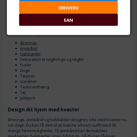
ERHVERV
Hvad kan du bruge kvaster til?
EAN
Kvaster kan bruges til mere end bare smykker. Her er en lille
oversigt over, hvad de egentlig kan bruges til, som forhåbentlig
kan inspirere dig:
Øreringe
Armbånd
Halskæder
Dekoration til nøgleringe og nøgler
Puder
Duge
Tæpper
Gardiner
Taskevedhæng
Tøj
Julepynt
Design dit hjem med kvaster
Øreringe, armbånd og halskæder designes ofte med kvaster nu
om dage. Du kan få dem til at matche ethvert outfit med de
mange farvemuligheder. Til armbånd kan de matches
med
perler
,
halskæder
,
snor, tråd
m.m., så du kan få lavet