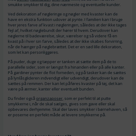
smukke smykker til dig, dine nærmeste og eventuelle kunder.
Ved dekoration af nøgleringe og nøgler med kvaster kan de
have en ekstra funktion udover at pynte. I familien kan I bruge
hver jeres farve af kvast i nøgleringen, således at der ikke tages
fejl af, hvilket nøglebundt der hører til hvem. Derudover kan
nøglerne til badeværelse, skur, værelser og så videre få en
kvast på i hver sin farve, således at der ikke skabes forvirring,
når de hænger på nøglebrættet. Det er en sød lille dekoration,
som let kan personliggøres.
På puder, duge og tæpper er tanken at sætte dem på de to
parallelle sider, som er længst fra hinanden eller på alle kanter.
På gardiner pynter de flot forneden, og på tasker kan de sættes
på lynlåsglideren indvendigt eller udvendigt, derudover kan de
sættes på remmen. Der kan let påføres kvaster på tøj, det kan
være på ærmer, kanter eller eventuelt bunden.
Du finder også
organzaposer
, som er perfekt til at putte
smykkerne i, når de skal sælges, gives som gave eller skal
opbevares derhjemme. Skal der laves smykker i børnehaven, så
er poserne en perfekt måde at levere smykkerne på.