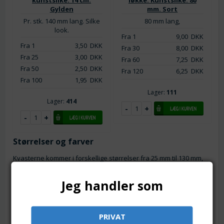
Gylden
mm. Sort
Pr. stk. 140 mm lang. Silke
80 mm lang,
look.
Fra 1
9,00
DKK
Fra 1
3,50
DKK
Fra 30
8,00
DKK
Fra 25
3,00
DKK
Fra 60
7,25
DKK
Fra 50
2,50
DKK
Fra 120
6,25
DKK
Fra 100
1,95
DKK
Lager:
111
Lager:
414
Størrelser og farver
Kvasterne kommer i forskellige størrelser fra 25 mm til 130 mm,
dog kan de forkortes efter behov. Du finder kvaster både med
og uden hætter samt med og uden snor. Dem med snor kan med
Jeg handler som
fordel bruges til julepynt for eksempel i form af juleengle, eller
hvad fantasien nu byder på. De fås i variationer af lilla, sort,
hvid, guld, laks, grøn, gul og blå, så der er noget for enhver smag.
PRIVAT
Materialet er enten bomuldssilke eller kunstsilke.