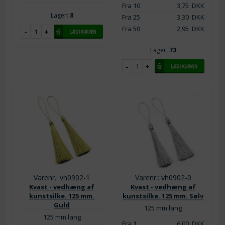
Fra 10
3,75
DKK
Lager:
8
Fra 25
3,30
DKK
Fra 50
2,95
DKK
Lager:
73
Varenr.: vh0902-1
Varenr.: vh0902-0
Kvast - vedhæng af
Kvast - vedhæng af
kunstsilke. 125 mm.
kunstsilke. 125 mm. Sølv
Guld
125 mm lang
125 mm lang
Fra 1
6,00
DKK