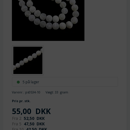
5 på lager
Varenr.:
ps0534-10
Vægt:
33
gram
Pris pr. stk.
55,00
DKK
Fra 2
52,50
DKK
Fra 5
47,50
DKK
Fra 10
42,50
DKK