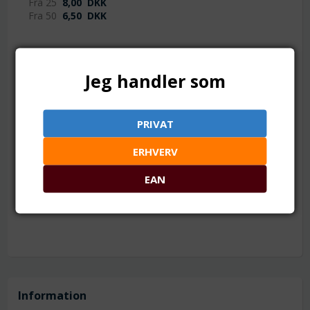
Fra 25
8,00
DKK
Fra 50
6,50
DKK
Jeg handler som
TILFØJ TIL ØNSKESKYEN
PRIVAT
1 par. Langtidsholdbar 24k forgyldning. Grade A
ERHVERV
Mål: ca. 8 mm
EAN
Hul: ca. 0.5 mm
Materiale: Messing og akryl. 24k langtidsholdbar
forgyldning.
Information