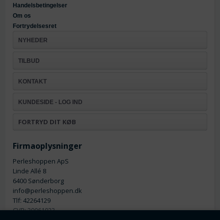
Handelsbetingelser
Om os
Fortrydelsesret
NYHEDER
TILBUD
KONTAKT
KUNDESIDE - LOG IND
FORTRYD DIT KØB
Firmaoplysninger
Perleshoppen ApS
Linde Allé 8
6400 Sønderborg
info@perleshoppen.dk
Tlf: 42264129
CVR: 39061023