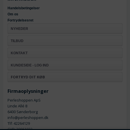
Handelsbetingelser
Om os
Fortrydelsesret
NYHEDER
TILBUD
KONTAKT
KUNDESIDE - LOG IND
FORTRYD DIT KØB
Firmaoplysninger
Perleshoppen ApS
Linde Allé 8
6400 Sønderborg
info@perleshoppen.dk
Tlf: 42264129
CVR: 39061023