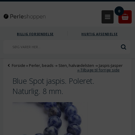
0
BILLIG FORSENDELSE
HURTIG AFSENDELSE
Forside
»
Perler, beads
-»
Sten, halvædelsten
-»
Jaspis-Jasper
«-Tilbage til forrige side
Blue Spot jaspis. Poleret.
Naturlig. 8 mm.