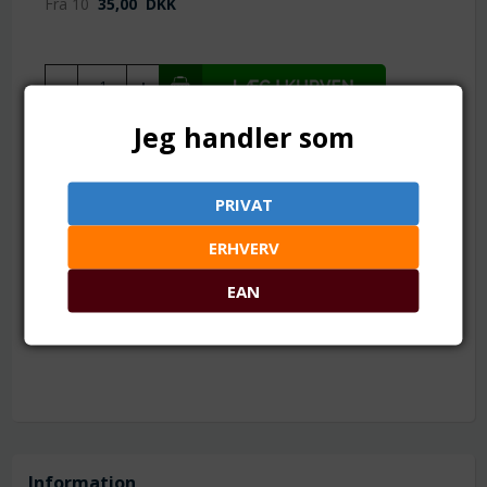
Fra 10
35,00
DKK
Jeg handler som
TILFØJ TIL ØNSKESKYEN
1 streng = ca. 46 perler.
PRIVAT
Mål: ca. 8 - 8.5 mm
ERHVERV
Hul: ca. 1 mm
Materiale: Naturlig jaspis
EAN
Antal: ca. 45 - 47 stk.
Farve: billedet er et eksempel på mulige farve nuancer
Information