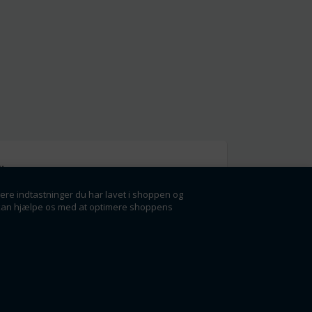
l
gere indtastninger du har lavet i shoppen og
g få rabatter og
der kan hjælpe os med at optimere shoppens
ørste.