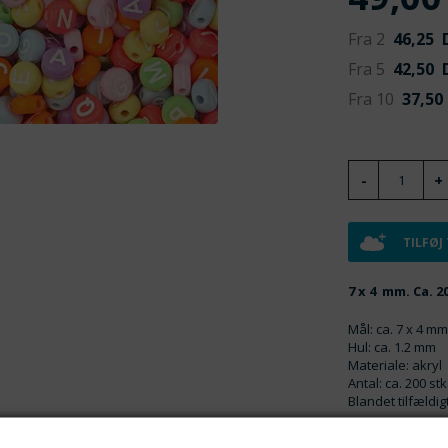
Fra 2
46,25
D
Fra 5
42,50
D
Fra 10
37,50
TILFØJ
7 x 4 mm. Ca. 2
Mål: ca. 7 x 4 m
Hul: ca. 1.2 mm
Materiale: akryl
Antal: ca. 200 stk
Blandet tilfældig