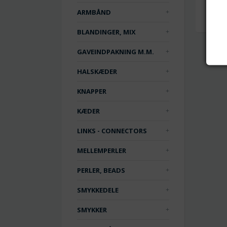
ARMBÅND
BLANDINGER, MIX
GAVEINDPAKNING M.M.
HALSKÆDER
KNAPPER
KÆDER
LINKS - CONNECTORS
MELLEMPERLER
PERLER, BEADS
SMYKKEDELE
SMYKKER