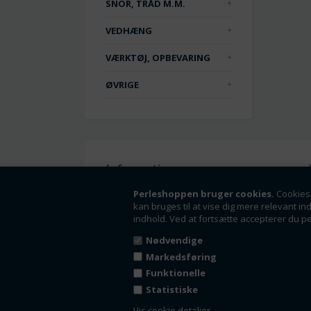
SNOR, TRÅD M.M.
VEDHÆNG
VÆRKTØJ, OPBEVARING
ØVRIGE
Information
Handelsbetingelser
Perleshoppen bruger cookies.
Cookies 
kan bruges til at vise dig mere relevant in
Om os
indhold. Ved at fortsætte accepterer du p
Fortrydelsesret
Nyheder
Nødvendige
Tilbud
Markedsføring
Kontakt
Funktionelle
Kundeside - Log ind
Statistiske
Fortryd dit køb
Vis cookie detaljer