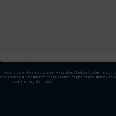
Firmaoplysninger
Nyhedsmai
Perleshoppen ApS
hjælper dig til en bedre oplevelse i vores shop. Cookies husker f.eks tidli
Tilmeld dig vores nyhedsbrev o
Linde Allé 8
dhold i forhold til dine tidligere besøg. Cookies bruges også til statistik 
tilbud som en af de f
6400 Sønderborg
erleshoppen.dk’s brug af cookies.
info@perleshoppen.dk
Tlf: 42264129
CVR: 39061023
Tilmeld