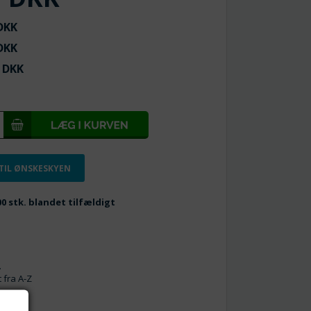
KK
KK
DKK
 TIL ØNSKESKYEN
00 stk. blandet tilfældigt
m
.
t fra A-Z