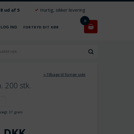
.8 ud af 5
Hurtig, sikker levering
0
FORTRYD DIT KØB
 LOG IND
«-Tilbage til forrige side
. 200 stk.
r
ægt:
37
gram
DKK