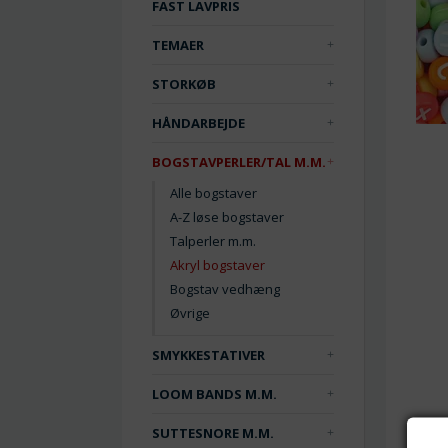
FAST LAVPRIS
TEMAER
STORKØB
HÅNDARBEJDE
BOGSTAVPERLER/TAL M.M.
Alle bogstaver
A-Z løse bogstaver
Talperler m.m.
Akryl bogstaver
Bogstav vedhæng
Øvrige
SMYKKESTATIVER
LOOM BANDS M.M.
SUTTESNORE M.M.