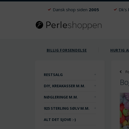
Dansk shop siden
2005
Dk's
BILLIG FORSENDELSE
HURTIG A
F
RESTSALG
Bo
DIY, KREAKASSER M.M.
NØGLERINGE M.M.
925 STERLING SØLV M.M.
ALT DET SJOVE :-)