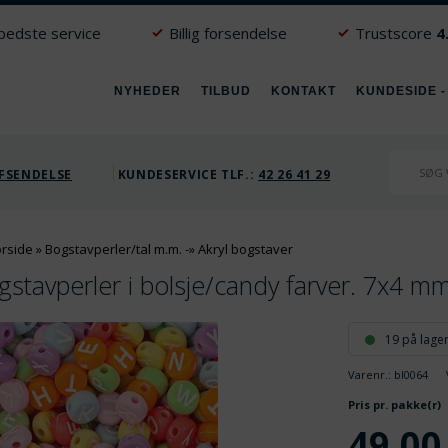
 bedste service
Billig forsendelse
Trustscore
4
NYHEDER
TILBUD
KONTAKT
KUNDESIDE -
FSENDELSE
KUNDESERVICE TLF.:
42 26 41 29
orside
»
Bogstavperler/tal m.m.
-»
Akryl bogstaver
gstavperler i bolsje/candy farver. 7x4 mm
19 på lage
Varenr.:
bl0064
V
Pris pr. pakke(r)
49,00