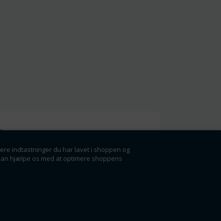
l
gere indtastninger du har lavet i shoppen og
g få rabatter og
der kan hjælpe os med at optimere shoppens
ørste.