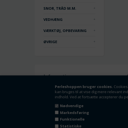
SNOR, TRÅD M.M.
VEDHÆNG
VÆRKTØJ, OPBEVARING
ØVRIGE
Information
Handelsbetingelser
Perleshoppen bruger cookies.
Cookies 
kan bruges til at vise dig mere relevant in
Om os
indhold. Ved at fortsætte accepterer du p
Fortrydelsesret
Nyheder
Nødvendige
Tilbud
Markedsføring
Kontakt
Funktionelle
Kundeside - Log ind
Statistiske