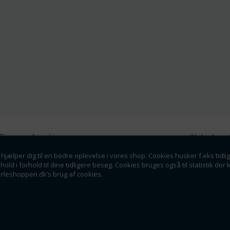
Firmaoplysninger
Nyhedsmai
Perleshoppen ApS
hjælper dig til en bedre oplevelse i vores shop. Cookies husker f.eks tidli
Tilmeld dig vores nyhedsbrev o
Linde Allé 8
dhold i forhold til dine tidligere besøg. Cookies bruges også til statistik 
tilbud som en af de f
6400 Sønderborg
erleshoppen.dk’s brug af cookies.
info@perleshoppen.dk
Tlf: 42264129
CVR: 39061023
Tilmeld