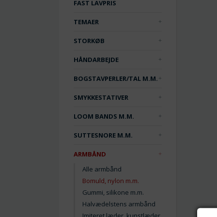
FAST LAVPRIS
TEMAER
STORKØB
HÅNDARBEJDE
BOGSTAVPERLER/TAL M.M.
SMYKKESTATIVER
LOOM BANDS M.M.
SUTTESNORE M.M.
ARMBÅND
Alle armbånd
Bomuld, nylon m.m.
Gummi, silikone m.m.
Halvædelstens armbånd
Imiteret læder, kunstlæder