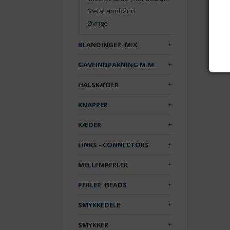
Metal armbånd
Øvrige
BLANDINGER, MIX
GAVEINDPAKNING M.M.
HALSKÆDER
KNAPPER
KÆDER
LINKS - CONNECTORS
MELLEMPERLER
PERLER, BEADS
SMYKKEDELE
SMYKKER