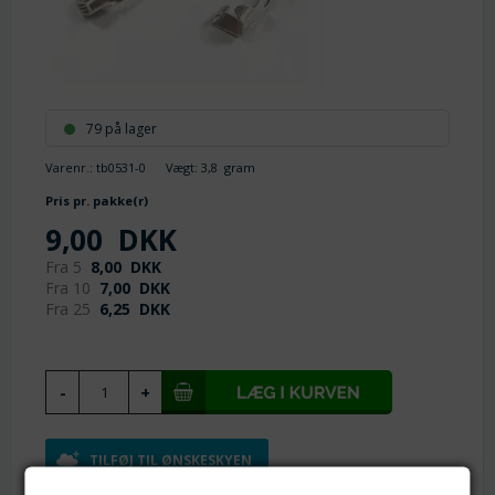
79 på lager
Varenr.:
tb0531-0
Vægt:
3,8
gram
Pris pr. pakke(r)
9,00
DKK
Fra 5
8,00
DKK
Fra 10
7,00
DKK
Fra 25
6,25
DKK
TILFØJ TIL ØNSKESKYEN