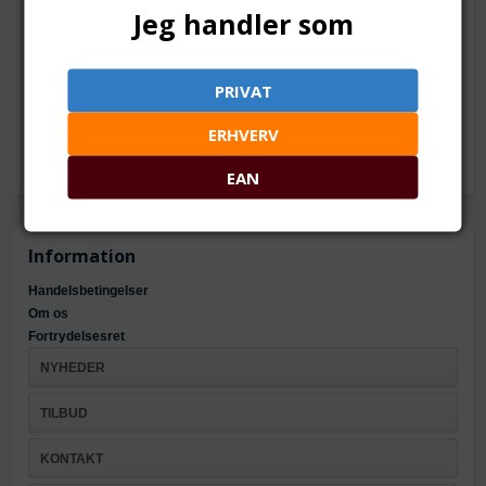
Jeg handler som
16 x 4 mm
Mål: ca. 16 x 4 mm
Hul: ca. 1.8 mm
PRIVAT
Materiale: Metallegering
ERHVERV
EAN
Information
Handelsbetingelser
Om os
Fortrydelsesret
NYHEDER
TILBUD
KONTAKT